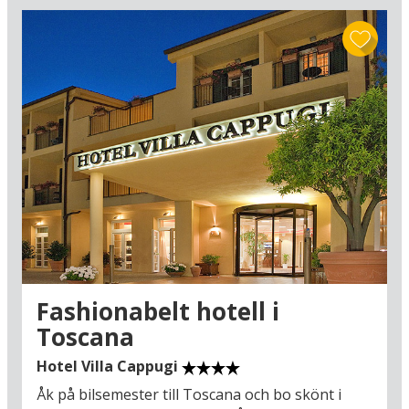
Och när vi pratat om Italiens pärlor får vi inte glömma
Gardasjön
.
Den glittrande sjön omgiven av höga bergstoppar och
pastellfärgade hus är ett legendariskt semestermål: Här finns det
mängder av aktiviteter för familjen bl.a. nöjesparkerna Gardaland,
Caneva Aquapark och Movieland samt massor av sköna
kuststäder och idylliska vingårdar i inlandet där du kan smaka på
viner som Valpolicella, Brunello och Amarone.
Utforska också vackra
Toscana
med sina guldgula solrosodlingar
och röda oceaner av vallmor mellan mjuka kullar där cypresser
och pinjeträd stolt sticker upp sina kronor. Semestra också i
vidunderliga
Veneto
som lockar med flaggskepp som Verona och
Venedig. Se också Venetos övriga praktstäder som är fulla av
vackra italienska villor och stora sevärdheter.
Här får du en översikt på våra hotell – hitta ditt favoritresmål och
hotell i Italien:
Fashionabelt hotell i
Toscana
Hotel Villa Cappugi
Åk på bilsemester till Toscana och bo skönt i