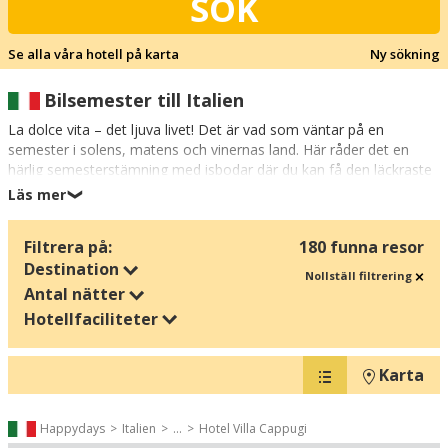
SÖK
Se alla våra hotell på karta
Ny sökning
Bilsemester till Italien
La dolce vita – det ljuva livet! Det är vad som väntar på en
semester i solens, matens och vinernas land. Här råder det en
härlig semesterstämning med isbodar där du kan få den läckraste
gelaton och doftande pastarätter på menyn varenda dag, medan
Läs mer
❯
de gamla medeltidsstäderna skapar nostalgiska och imponerande
semesterkulisser när du ska shoppa av italienska modemärken
Filtrera på:
180 funna resor
och njuta av det sjudande sommarlivet på trottoarcaféer under
Destination
skuggande markiser.
Nollställ filtrering
Antal nätter
Din semester i Italien kan bli ännu mera läcker: Speciellt när
Hotellfaciliteter
italiensk sommarsemester rimmar på långa lata dagar på stranden
och strandliv med kilometerlånga vita sandstränder och azurblått
vatten. Italien är känt för att ha barnvänliga stränder och hotell på
Karta
lagom köravstånd till Lido de Jesolo är populära för en
familjesemester.
Happydays
Italien
...
Hotel Villa Cappugi