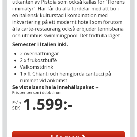
utkanten av Pistoia som också kallas för ”Florens
i miniatyr”. Här får du alla fördelar med att bo i
en italiensk kulturstad i kombination med
inkvartering på ett modernt hotell som förutom
à la carte-restaurang också erbjuder tennisbana
och utomhus swimmingpool. Det fridfulla läget i
Pistoia (2 km) gör att du kan dra dig tillbaka och
Semester i Italien inkl.
koppla av efter dagens upplevelser, kanske har
2 övernattningar
du lust att varva ner med ett glas toskanskt vin i
2 x frukostbuffé
den frodiga hotellträdgården eller ta ett
Välkomstdrink
svalkande dopp i poolen? Pistoia bjuder på
1 x fl. Chianti och hemgjorda cantucci på
mängder av upplevelser i form av museum,
rummet vid ankomst
gallerier, butiker och restauranger – dessutom
Se vistelsens hela innehållspaket
ligger Toscanas övriga höjdpunkter på bekvämt
Pris per person i dubbelrum
köravstånd: Besök Montecatini Terme (21 km),
1.599:-
Florens (46 km), Lucca (50 km) och Pisa (64 km).
Från
SEK
Men starta med att utforska Pistoias stora
sevärdheter med bland annat flera imponerande
kyrkor och historiska byggnader; första stoppet
kan exempelvis vara Museo dell'Ospedale del