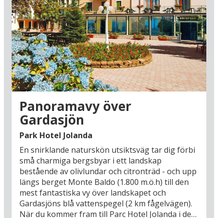
vackraste. Även om det är en kuststad kommer
man inte hit främst för stranden, utan för att
strosa runt i staden som har bevarat sitt
ursprungliga utseende sedan medeltiden. Eller
besök bergsbyn Perinaldo (46 km), som ligger
pittoreskt belägen 572 meter över havet med en
enastående panoramautsikt över både
Medelhavet och de liguriska bergen. Båda
städerna representerar något av det mest
autentiska Italien – slå er ner på en av
Panoramavy över
restaurangerna i de gamla stadsdelarna och njut
Gardasjön
av utsikten över den levande historiska kulissen
mot det blå havet.
Park Hotel Jolanda
En snirklande naturskön utsiktsväg tar dig förbi
Din medelhavssemester ger er även möjlighet
små charmiga bergsbyar i ett landskap
att uppleva Franska rivieran, till exempel på en
bestående av olivlundar och citronträd - och upp
tur till turistfavoriten Nice (88 km), som på
längs berget Monte Baldo (1.800 m.ö.h) till den
samma gång är en charmig medelhavsstad med
mest fantastiska vy över landskapet och
oöverträffad semesterkänsla och en modern
Gardasjöns blå vattenspegel (2 km fågelvägen).
storstad. Ät en glass längs den ikoniska
När du kommer fram till Parc Hotel Jolanda i den
strandpromenaden Promenade des Anglais och