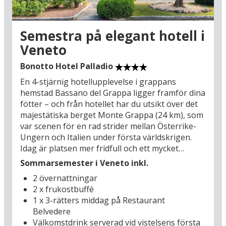
da Vinci, Giotto, Botticelli och Michelangelo. I
Vinci (29 km), Leonardo da Vincis födelsestad,
kan du se konstnärens födelsehem som i dag är
Semestra på elegant hotell i
ett museum. Det finns många goda anledningar
Veneto
till att resa just till Toscana: Det bildsköna
landskapet, de pittoreska städerna, det oändliga
Bonotto Hotel Palladio
kulturella utbudet samt kökets geniala enkelhet
En 4-stjärnig hotellupplevelse i grappans
där man skapar stora smakupplevelser av lokala
hemstad Bassano del Grappa ligger framför dina
råvaror – buon appetito!
fötter – och från hotellet har du utsikt över det
majestätiska berget Monte Grappa (24 km), som
var scenen för en rad strider mellan Österrike-
Ungern och Italien under första världskrigen.
Idag är platsen mer fridfull och ett mycket
populärt rekreationsområde med cykling,
Sommarsemester i Veneto inkl.
vandring och paragliding som några av
2 övernattningar
aktiviteterna man kan välja att ägna sig åt här.
2 x frukostbuffé
Du bor dessutom bara 500 meter från stadens
1 x 3-rätters middag på Restaurant
stämningsfulla centrum med livligt caféliv och
Belvedere
marknad varje torsdag och lördag samt en kort
Välkomstdrink serverad vid vistelsens första
promenad från den kända, röda träbron Ponte