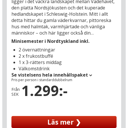
ligger i det vackra landskapet mellan Vadehavet,
den platta Nordsjökusten och det kuperade
hedlandskapet i Schleswig-Holstein. Mitt i allt
detta hittar du gamla väderkvarnar, pittoreska
hus med halmtak, varmhjärtade och vänliga
människor – och här ligger också din
semesterbas Ringhotel Gardels som erbjuder
Minisemester i Nordtyskland inkl.
över 130 års tradition av gemytlig gästfrihet.
2 övernattningar
Från kustområdet, den så kallade Donnen, har
2 x frukostbuffé
du en bra utsikt och vattnet är så nära att man
1 x 3-rätters middag
nästan känner lukten av havet. Upplev det
Välkomstdrink
historiska naturlandskapet på ryggen av en
Se vistelsens hela innehållspaket
cykel eller häst, ta en runda golf under
Pris per person i standarddubbelrum
golfsäsongen eller boka en rundflygning med
1.299:-
din hotellvärd Jan Peters i hans lilla
Från
SEK
propellerflygplan. I Gardels restaurang kan du se
fram emot att smaka på Ditmarskens
specialiteter: alltid med färska råvaror, alltid nytt
och spännande – men också rejält och hemlagat.
Läs mer ❯
Hotellet ligger mitt i Ditmarsken som är ett av de