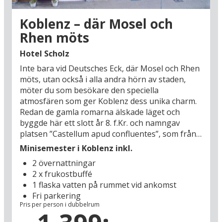
kallad Lilla Amsterdam, Heide (25 km) och Büsum
(35 km). Från Büsum går det färjetrafik till ön
Koblenz – där Mosel och
Helgoland från april t.o.m. oktober. Ön är
Rhen möts
Tysklands sista tullfria shoppingområde och
erbjuder även en unik naturidyll mitt ute i havet.
Hotel Scholz
Det är också en stor semesterupplevelse att
Inte bara vid Deutsches Eck, där Mosel och Rhen
besöka världens största sluss i Brunsbüttel (12
möts, utan också i alla andra hörn av staden,
km), där mängder av stora fartyg och segelbåtar
möter du som besökare den speciella
dagligen passerar via Kielkanalen till floden Elbe
atmosfären som ger Koblenz dess unika charm.
– här får man verkligen ett sus från de 7
Redan de gamla romarna älskade läget och
världshaven. Du kan också passa på att besöka
byggde här ett slott år 8. f.Kr. och namngav
storstaden Hamburg (70 km) och ägna lite av
platsen ”Castellum apud confluentes”, som från
semestern åt shopping, cafébesök och
latin översätts till ”Fortet vid sammanflödet”.
storstadskultur. Se fram emot en upplevelserik
Minisemester i Koblenz inkl.
Koblenz är en av Tysklands vackraste städer –
minisemester i Nordtyskland!
2 övernattningar
och här ska du bo på ett familjeägt hotell på
2 x frukostbuffé
gångavstånd från Gamla stans (1,5 km) mysiga
1 flaska vatten på rummet vid ankomst
gränder, vackra byggnader och stämningsfyllda
Fri parkering
torg med uteserveringar. Du kan ta del av
Pris per person i dubbelrum
kulturevenemang året runt; från den rhenska
karnevalen i början av året, till vårens och