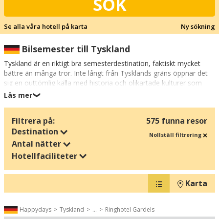
SÖK
Se alla våra hotell på karta
Ny sökning
Bilsemester till Tyskland
Tyskland är en riktigt bra semesterdestination, faktiskt mycket
bättre än många tror. Inte långt från Tysklands gräns öppnar det
sig en outtömlig källa med historia och olikartade kulturer som
inte går att hitta någon annanstans i världen. Upplev korsvägen
Läs mer
❯
mellan det ultramoderna och det historiska vingsuset i den
dramatiska huvudstaden Berlin eller stig in i den äventyrliga
Filtrera på:
575 funna resor
världen i härliga Harz.
Destination
Nollställ filtrering
Oavsett vad du söker efter på din semester, kan du med säkerhet
Antal nätter
hitta det i Tyskland. Storstadsupplevelser, historia, kultur, slott,
Hotellfaciliteter
borgar, medeltidsstämning, julmarknader och shopping - här
finner du allt.
Karta
Klicka dig fram och se vilka upplevelser som väntar på dig på våra
populära hotell i Tyskland.
Happydays
Tyskland
...
Ringhotel Gardels