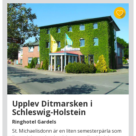
Var finns det miljözoner i Tyskland?
I Tyskland har man miljözoner (Umweltzonen) i centrum av flera
större städer, bland annat Berlin, Hamburg, Hannover och
Bremen. Därför måste du köpa en miljödekal som ska klistras på
bilens framruta om du vill köra in i centrum av dessa tyska städer.
Kan du köpa en grön plakett till din bil (högsta miljömärkningen)
gäller den för ditt fordons hela livstid.
Var kan man beställa miljöplaketter om man ska till
Tyskland?
Du kan beställa din miljödekal online, t.ex. på umwelt-plakette.de.
Du kan också köpa miljöplaketter på Tüv- och DEKRA-
bilverkstäder i Tyskland.
Upplev Ditmarsken i
Schleswig-Holstein
Ringhotel Gardels
St. Michaelisdonn är en liten semesterpärla som