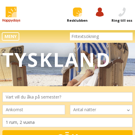
Resklubben
Logga in
Ring till oss
MENY
TYSKLAND