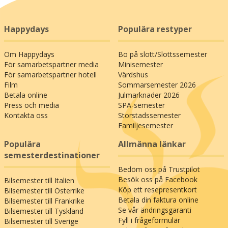
Happydays
Populära restyper
Om Happydays
Bo på slott/Slottssemester
För samarbetspartner media
Minisemester
För samarbetspartner hotell
Värdshus
Film
Sommarsemester 2026
Betala online
Julmarknader 2026
Press och media
SPA-semester
Kontakta oss
Storstadssemester
Familjesemester
Populära
Allmänna länkar
semesterdestinationer
Bedöm oss på Trustpilot
Besök oss på Facebook
Bilsemester till Italien
Köp ett resepresentkort
Bilsemester till Österrike
Betala din faktura online
Bilsemester till Frankrike
Se vår ändringsgaranti
Bilsemester till Tyskland
Fyll i frågeformulär
Bilsemester till Sverige