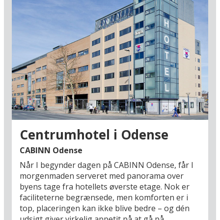
Centrumhotel i Odense
CABINN Odense
Når I begynder dagen på CABINN Odense, får I
morgenmaden serveret med panorama over
byens tage fra hotellets øverste etage. Nok er
faciliteterne begrænsede, men komforten er i
top, placeringen kan ikke blive bedre – og dén
udsigt giver virkelig appetit på at gå på