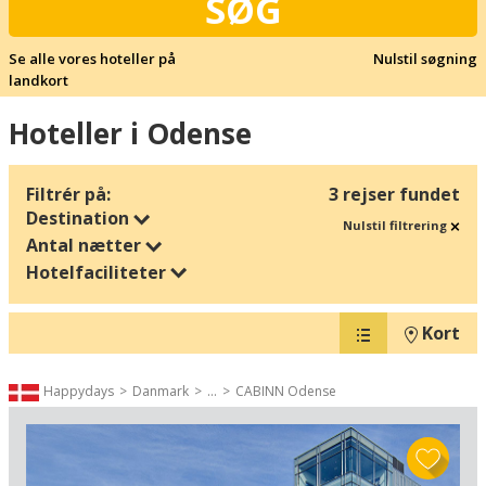
SØG
Se alle vores hoteller på
Nulstil søgning
landkort
Hoteller i Odense
Filtrér på:
3 rejser fundet
Destination
Nulstil filtrering
Antal nætter
Hotelfaciliteter
Kort
Happydays
Danmark
...
CABINN Odense