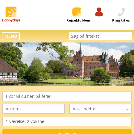
Rejseklubben
Log ind
Ring til os
MENU