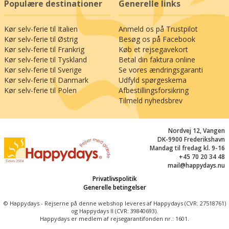
Populære destinationer
Generelle links
Den gode fortælling kan følges på hver en
bugtet vej gennem det idylliske fynske landskab:
Kør selv-ferie til Italien
Anmeld os på Trustpilot
Stokroseromantik og bindingsværkidyl, slotte og
Kør selv-ferie til Østrig
Besøg os på Facebook
herregårde, hvide sejl på vandet i det sydfynske
Kør selv-ferie til Frankrig
Køb et rejsegavekort
øhav… Vov jer f.eks. ind i verdens måske største
Kør selv-ferie til Tyskland
Betal din faktura online
havelabyrint på Egeskov Slot (33 km). Tag
Kør selv-ferie til Sverige
Se vores ændringsgaranti
smutturen til Nordfyns idylliske havnebyer, hvor
Kør selv-ferie til Danmark
Udfyld spørgeskema
Kerteminde (19 km) og Bogense (30 km) er ren
Kør selv-ferie til Polen
Afbestillingsforsikring
nostalgi. Eller oplev Sydfyns charme, hvor
Tilmeld nyhedsbrev
Svendborg med skumsprøjt og sejlskibe
fortæller om stolte søfartstraditioner (48 km) –
Nordvej 12, Vangen
herfra kan I desuden krydre miniferien med en
DK-9900 Frederikshavn
sejltur til Ærø, der er indbegrebet af dansk og
Mandag til fredag kl. 9-16
uspoleret ø-idyl.
+45 70 20 34 48
mail@happydays.nu
Privatlivspolitik
Generelle betingelser
© Happydays - Rejserne på denne webshop leveres af Happydays (CVR: 27518761)
og Happydays II (CVR: 39840693).
Happydays er medlem af rejsegarantifonden nr.: 1601.