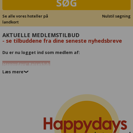
SØG
Se alle vores hoteller på
Nulstil søgning
landkort
AKTUELLE MEDLEMSTILBUD
- se tilbuddene fra dine seneste nyhedsbreve
Du er nu logget ind som medlem af:
Happydays' Rejseklub
Læs mere
❯
Her kan du se alle de specialtilbud, der lige nu gælder for dig, der
er medlem af vores rejseklub. Alle rejser markeret med grøn får du
til tilbudspris, og rabatten er allerede fratrukket.
Rejserne genkender du måske fra vores seneste nyhedsbreve -
husk at slå til nu, for tilbuddene ophører løbende og i takt med
nyhedsbrevenes forfaldsdato.
Hold også øje med næste nyhedsbrev! Vi sender nye tilbud til
særlig lav medlemspris hver uge.