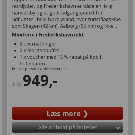
nordjyder, og Frederikshavn er både en livlig
handelsby og et godt udgangspunkt for
udflugter i hele Nordjylland, hvor turistflagskibe
som Skagen (42 km), Aalborg (65 km) og ikke
mindst en dagsudflugt til Læsø trækker masser
Miniferie i Frederikshavn inkl.
af turister til hvert år. Livet ved havet giver
2 overnatninger
Frederikshavn masser af charme, ikke bare på
2 x morgenbuffet
den travle havnefront, hvor færgerne stævner
1 x voucher med 15 % rabat på køb i
ind og ud, men også med skønne badestrande –
hotelbaren
herunder den berømte Palmestrand (3,5 km) - og
Pris pr. person i dobbeltværelse
pittoreske gamle fiskerlejer i nærområdet som
949,-
Sæby (14 km) og Strandby (8 km), hvor
DKK
fiskekutterne vugger i havnen. Og så har
Frederikshavn en spektakulær attraktion i
bakkerne over byen, hvor en flot, svævende
udsigtsplatform (4 km) giver fuldt panorama
Læs mere ❯
over Kattegatkysten fra Skagen til Sæby og til
øerne Hirsholmene og Læsø.
Alle ophold på hotellet
I bor klods op ad gågaden på Hotel