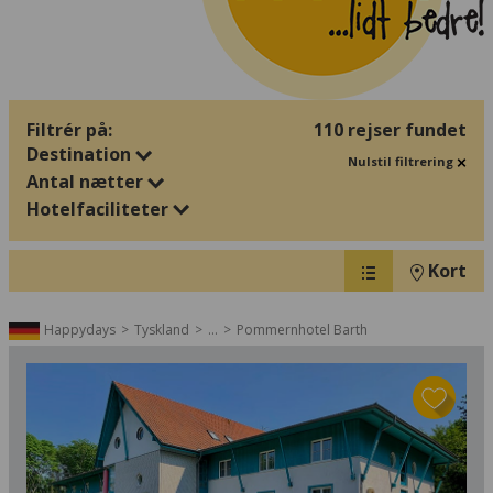
Filtrér på:
110 rejser fundet
Destination
Nulstil filtrering
Antal nætter
Hotelfaciliteter
Kort
Happydays
Tyskland
...
Pommernhotel Barth