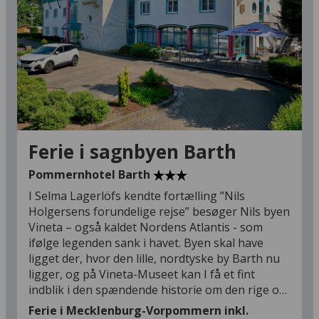
Ferie i sagnbyen Barth
Pommernhotel Barth
I Selma Lagerlöfs kendte fortælling ”Nils
Holgersens forundelige rejse” besøger Nils byen
Vineta – også kaldet Nordens Atlantis - som
ifølge legenden sank i havet. Byen skal have
ligget der, hvor den lille, nordtyske by Barth nu
ligger, og på Vineta-Museet kan I få et fint
indblik i den spændende historie om den rige og
smukke by, der en gang hvert hundrede år
Ferie i Mecklenburg-Vorpommern inkl.