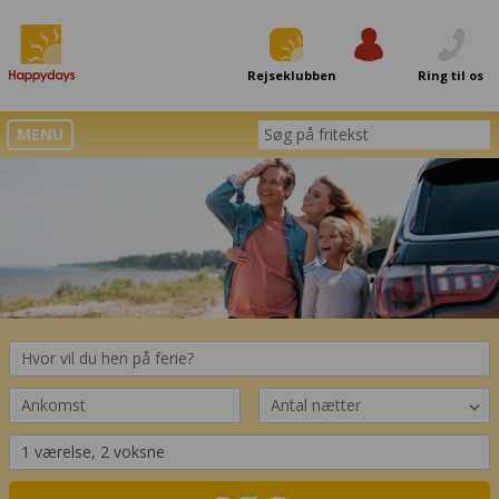
Rejseklubben
Log ind
Ring til os
MENU