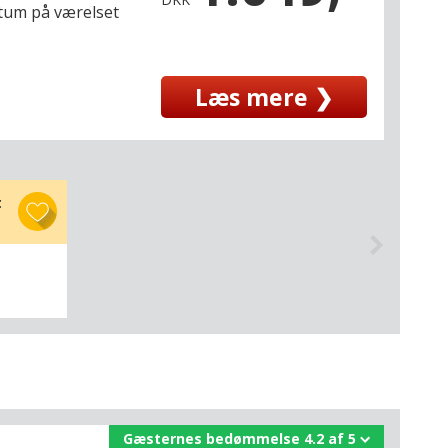
itum på værelset
Læs mere ❯
t
Gæsternes bedømmelse 4.2 af 5