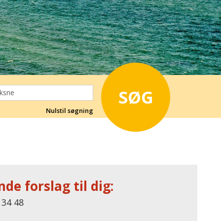
SØG
Nulstil søgning
de forslag til dig:
 34 48