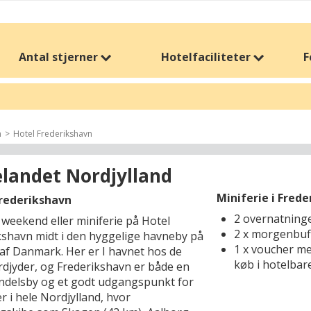
Antal stjerner
Hotelfaciliteter
F
n
Hotel Frederikshavn
elandet Nordjylland
Miniferie i Frede
Frederikshavn
2 overnatning
 weekend eller miniferie på Hotel
2 x morgenbuf
kshavn midt i den hyggelige havneby på
1 x voucher me
af Danmark. Her er I havnet hos de
køb i hotelbar
rdjyder, og Frederikshavn er både en
handelsby og et godt udgangspunkt for
r i hele Nordjylland, hvor