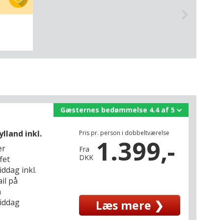
Gæsternes bedømmelse 4.4 af 5
ylland inkl.
Pris pr. person i dobbeltværelse
1.399,-
er
Fra
DKK
fet
iddag inkl.
il på
n
middag
Læs mere ❯