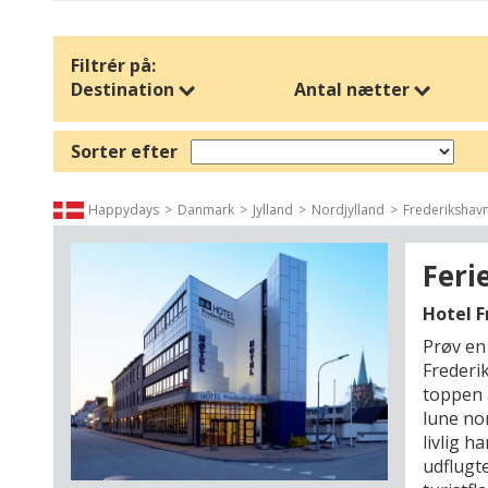
Filtrér på:
Destination
Antal nætter
Sorter efter
Happydays
Danmark
Jylland
Nordjylland
Frederikshav
Feri
Hotel 
Prøv en
Frederi
toppen 
lune no
livlig 
udflugte