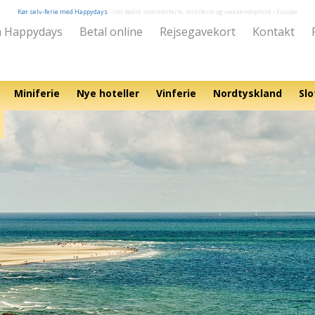
Kør selv-ferie med Happydays
- lidt bedre sommerferie, miniferie og weekendophold i Europa
 Happydays
Betal online
Rejsegavekort
Kontakt
Miniferie
Nye hoteller
Vinferie
Nordtyskland
Slo