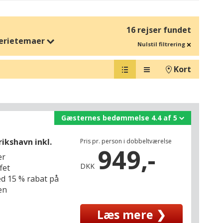
16 rejser fundet
erietemaer
Nulstil filtrering
Kort
Gæsternes bedømmelse 4.4 af 5
rikshavn inkl.
Pris pr. person i dobbeltværelse
949,-
er
DKK
fet
d 15 % rabat på
en
Læs mere ❯