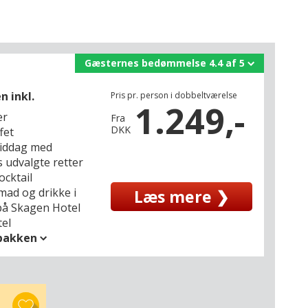
Gæsternes bedømmelse 4.4 af 5
n inkl.
Pris pr. person i dobbeltværelse
1.249,-
er
Fra
DKK
fet
middag med
 udvalgte retter
ocktail
mad og drikke i
Læs mere ❯
på Skagen Hotel
el
spakken