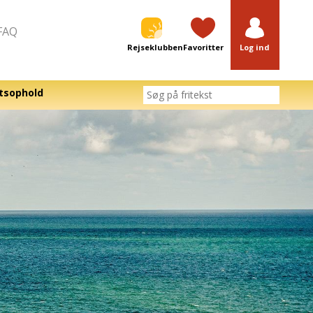
FAQ
Rejseklubben
Favoritter
Log ind
tsophold