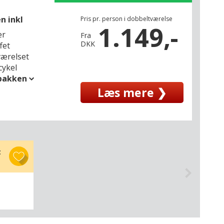
n inkl
Pris pr. person i dobbeltværelse
1.149,-
er
Fra
DKK
fet
 værelset
cykel
spakken
Læs mere ❯
t