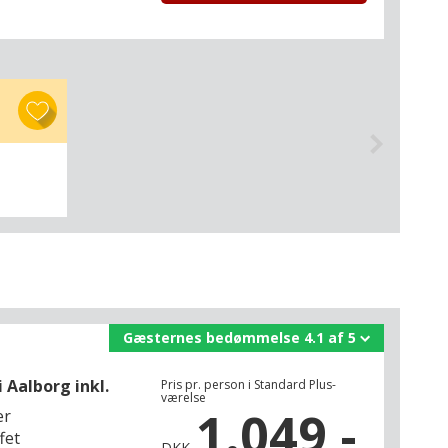
Gæsternes bedømmelse 4.1 af 5
Aalborg inkl.
Pris pr. person i Standard Plus-
værelse
1.049,-
er
fet
DKK