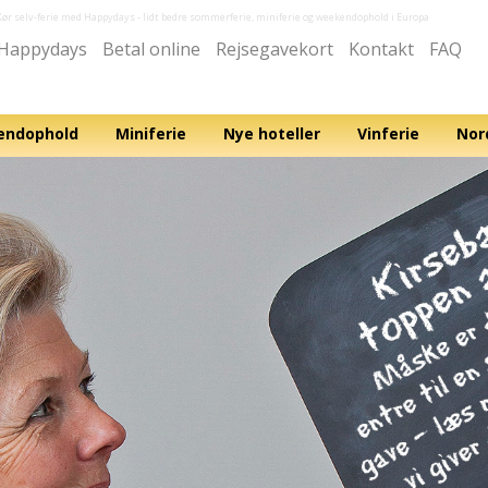
Kør selv-ferie med Happydays
- lidt bedre sommerferie, miniferie og weekendophold i Europa
Happydays
Betal online
Rejsegavekort
Kontakt
FAQ
ndophold
Miniferie
Nye hoteller
Vinferie
Nor