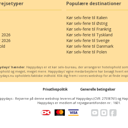
rejsetyper
Populære destinationer
Kør selv-ferie til Italien
Kør selv-ferie til Østrig
Kør selv-ferie til Frankrig
 2026
Kør selv-ferie til Tyskland
r 2026
Kør selv-ferie til Sverige
old
Kør selv-ferie til Danmark
Kør selv-ferie til Polen
ppydays' hænder
. Happydays er et kør selv-bureau, der arrangerer hotelophold som kø
ssophold og meget, meget mere. Happydays' egne medarbejdere har besøgt hvert enest
days.nu opholdets faktiske indhold. Klik dig frem i vores webshop for at finde inspira
Privatlivspolitik
Generelle betingelser
ppydays - Rejserne på denne webshop leveres af Happydays (CVR: 27518761) og Happy
Happydays er medlem af rejsegarantifonden nr.: 1601.