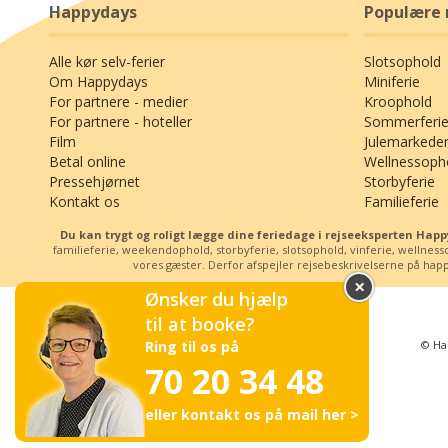
Happydays
Populære 
Alle kør selv-ferier
Slotsophold
Om Happydays
Miniferie
For partnere - medier
Kroophold
For partnere - hoteller
Sommerferie
Film
Julemarkede
Betal online
Wellnessoph
Pressehjørnet
Storbyferie
Kontakt os
Familieferie
Du kan trygt og roligt lægge dine feriedage i rejseeksperten Ha
familieferie, weekendophold, storbyferie, slotsophold, vinferie, wellne
vores gæster. Derfor afspejler rejsebeskrivelserne på happy
×
Ønsker du hjælp
til at booke?
© Ha
Ring til os på
70 20 34 48
eller kontakt os på mail her >