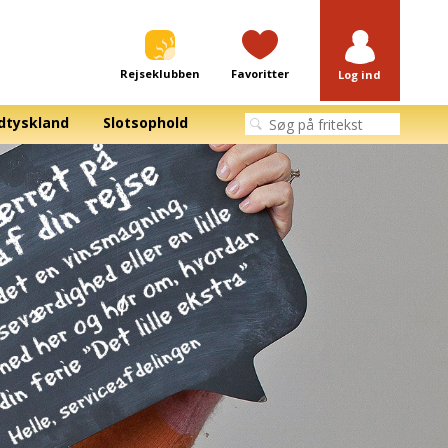
Rejseklubben
Favoritter
Log ind
dtyskland
Slotsophold