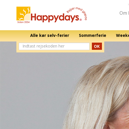
Om 
Alle kør selv-ferier
Sommerferie
Weeke
OK