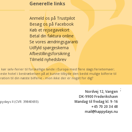
Generelle links
Anmeld os på Trustpilot
Besøg os på Facebook
Køb et rejsegavekort
Betal din faktura online
Se vores ændringsgaranti
Udfyld spørgeskema
Afbestillingsforsikring
Tilmeld nyhedsbrev
r selv-ferier til forskellige lande i Europa med flere slags ferietemaer;
e hotel i bestræbelsen på at kunne tilbyde den bedst mulige bilferie til
tion til din næste bilferie - mon ikke der er noget for dig?
;
Nordvej 12, Vangen
DK-9900 Frederikshavn
Mandag til fredag kl. 9-16
days II (CVR: 39840693).
+45 70 20 34 48
mail@happydays.nu