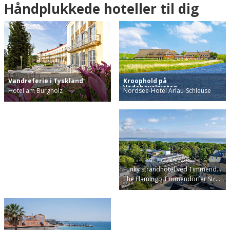
Håndplukkede hoteller til dig
Kroophold på
Vandreferie i Tyskland
Vadehavskysten
Nordsee-Hotel Arlau-Schleuse
Hotel am Burgholz
Funky strandhotel ved Timmend…
The Flamingo Timmendorfer Str…