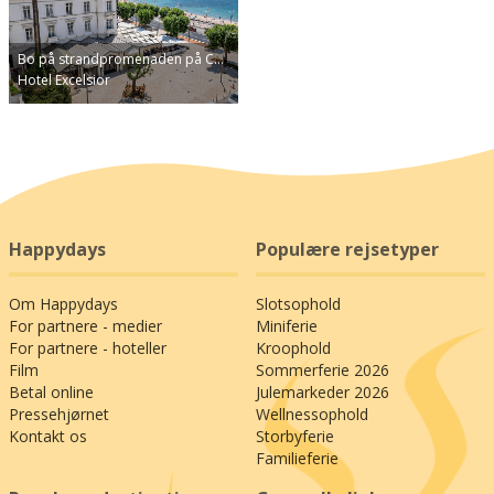
Bo på strandpromenaden på C…
Hotel Excelsior
Happydays
Populære rejsetyper
Om Happydays
Slotsophold
For partnere - medier
Miniferie
For partnere - hoteller
Kroophold
Film
Sommerferie 2026
Betal online
Julemarkeder 2026
Pressehjørnet
Wellnessophold
Kontakt os
Storbyferie
Familieferie