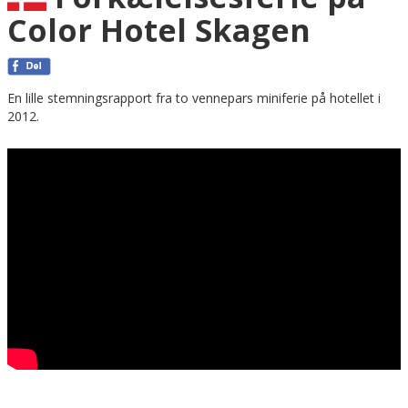
Color Hotel Skagen
En lille stemningsrapport fra to vennepars miniferie på hotellet i
2012.