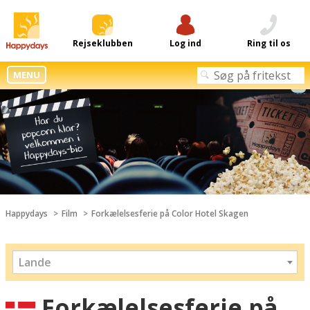
Rejseklubben
Log ind
Ring til os
MENU
Happydays
Film
Forkælelsesferie på Color Hotel Skagen
Lande
Forkælelsesferie på