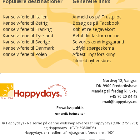
Populære destinationer
Generelle links
Kør selv-ferie til Italien
Anmeld os på Trustpilot
Kør selv-ferie til Østrig
Besøg os på Facebook
Kør selv-ferie til Frankrig
Køb et rejsegavekort
Kør selv-ferie til Tyskland
Betal din faktura online
Kør selv-ferie til Sverige
Se vores ændringsgaranti
Kør selv-ferie til Danmark
Udfyld spørgeskema
Kør selv-ferie til Polen
Afbestillingsforsikring
Tilmeld nyhedsbrev
;
Nordvej 12, Vangen
DK-9900 Frederikshavn
Mandag til fredag kl. 9-16
+45 70 20 34 48
mail@happydays.nu
Privatlivspolitik
Generelle betingelser
© Happydays - Rejserne på denne webshop leveres af Happydays (CVR: 27518761)
og Happydays II (CVR: 39840693).
Happydays er medlem af rejsegarantifonden nr.: 1601.