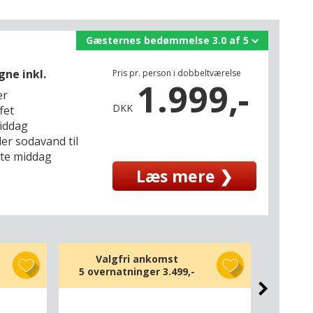
Gæsternes bedømmelse 3.0 af 5
gne inkl.
Pris pr. person i dobbeltværelse
1.999,-
er
DKK
fet
middag
ller sodavand til
ste middag
Læs mere ❯
Valgfri ankomst
Va
5 overnatninger
3.499,-
6 ove