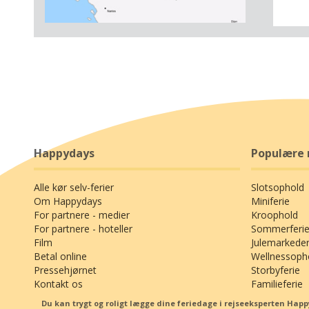
Hotelle
udflugt
Item
topattr
1
(93 km)
of
5
km).
Hotel A
landeve
nyrenov
pladser,
Happydays
Populære 
sin bel
forstad 
Alle kør selv-ferier
Slotsophold
ind til 
Om Happydays
Miniferie
venter 
For partnere - medier
Kroophold
bysamfun
For partnere - hoteller
Sommerferie
antikke
Film
Julemarkede
middelal
Betal online
Wellnessoph
Pressehjørnet
Storbyferie
centrum
Kontakt os
Familieferie
bretons
århund
Du kan trygt og roligt lægge dine feriedage i rejseeksperten Ha