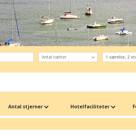
Antal stjerner
Hotelfaciliteter
F