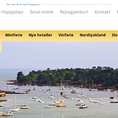
Kør selv-ferie med Happydays
- lidt bedre sommerferie, miniferie og weekendophold i Europa
 Happydays
Betal online
Rejsegavekort
Kontakt
Miniferie
Nye hoteller
Vinferie
Nordtyskland
Slo