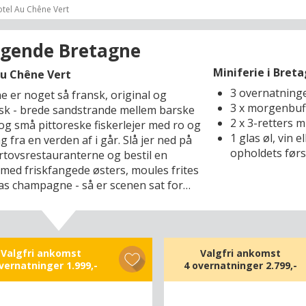
tel Au Chêne Vert
gende Bretagne
Miniferie i Breta
Au Chêne Vert
3 overnatning
e er noget så fransk, original og
3 x morgenbuf
sk - brede sandstrande mellem barske
2 x 3-retters 
 og små pittoreske fiskerlejer med ro og
1 glas øl, vin e
 fra en verden af i går. Slå jer ned på
opholdets før
ortovsrestauranterne og bestil en
 med friskfangede østers, moules frites
las champagne - så er scenen sat for
anske ferie. Og her har
dsfænomenet sin egen dramatiske
på døgnrytmen, når det præcist som et
hæver eller sænker kystlinjen flere
Valgfri ankomst
Valgfri ankomst
er dag. I skal bo komfortabelt i Plérin
overnatninger
1.999,-
4 overnatninger
2.799,-
 den bretonske nordkyst, Saint-Brieuc-
 hvorfra I kun har fem minutter med
il badestranden på en sommerdag.