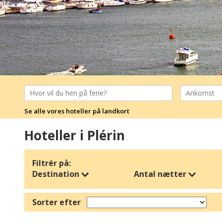
Se alle vores hoteller på landkort
Hoteller i Plérin
Filtrér på:
Destination
Antal nætter
Sorter efter