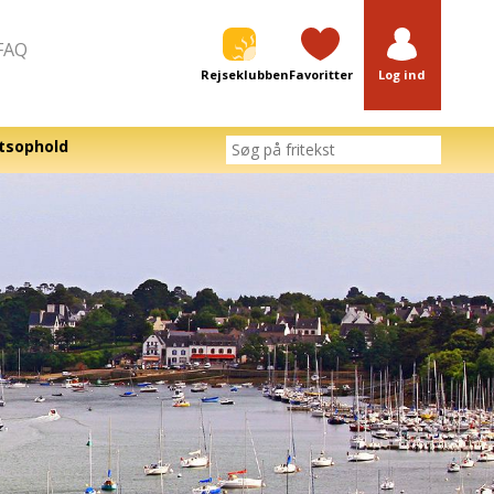
FAQ
Rejseklubben
Favoritter
Log ind
tsophold