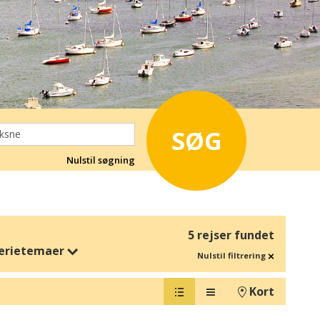
SØG
Nulstil søgning
5 rejser fundet
erietemaer
Nulstil filtrering
Kort