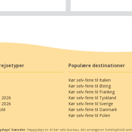
t er desuden et godt udgangspunkt for
er til Bretagnes sagnomspundne
aktioner som sørøverbyen Saint-Malo
 og klosterøen Mont Saint-Michell (115
u Chêne Vert er et typisk fransk
jsvejshotel med en god restaurant,
erede værelser og masser af gratis p-
 og det har fine tilkørselsforhold med
rejsetyper
Populære destinationer
iggenhed i udkanten af Plérin, som er en
til Saint-Brieuc. Fra hotellet er der 4 km
Kør selv-ferie til Italien
den gamle bydel i Saint-Brieuc, og her
Kør selv-ferie til Østrig
jer et møde med et af de ældste
Kør selv-ferie til Frankrig
d i Frankrig, der har rødder tilbage til
 2026
Kør selv-ferie til Tyskland
n. Byens gotiske katedral vidner om
r 2026
Kør selv-ferie til Sverige
derens storhedstid, og flere steder i
old
Kør selv-ferie til Danmark
Kør selv-ferie til Polen
 kan I beundre de umiskendeligt
ke bindingsværkshuse med deres
redgamle stenvægge og blomstrende
ppydays' hænder
. Happydays er et kør selv-bureau, der arrangerer hotelophold som kø