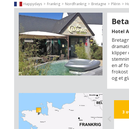
Happydays
Frankrig
Nordfrankrig
Bretagne
Plérin
Ho
Beta
Hotel 
Bretagn
dramati
klipper
stemning
en af f
frokost
og et g
jeres fr
tidevan
effekt 
urværk 
meter hv
3 
midt på
bugten,
bilen t