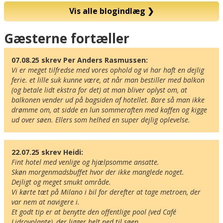
Vis alle blogindlæg
❯
Kort
Gæsterne fortæller
07.08.25 skrev Per Anders Rasmussen:
Vi er meget tilfredse med vores ophold og vi har haft en dejlig 
ferie. et lille suk kunne være, at når man bestiller med balkon 
(og betale lidt ekstra for det) at man bliver oplyst om, at 
balkonen vender ud på bagsiden af hotellet. Bare så man ikke 
drømme om, at sidde en lun sommeraften med kaffen og kigge 
ud over søen. Ellers som helhed en super dejlig oplevelse.
22.07.25 skrev Heidi:
Fint hotel med venlige og hjælpsomme ansatte. 

Skøn morgenmadsbuffet hvor der ikke manglede noget.

Dejligt og meget smukt område. 

Vi kørte tæt på Milano i bil for derefter at tage metroen, der 
var nem at navigere i.

Et godt tip er at benytte den offentlige pool (ved Café 
Lidrovolante), der ligger helt ned til søen.
