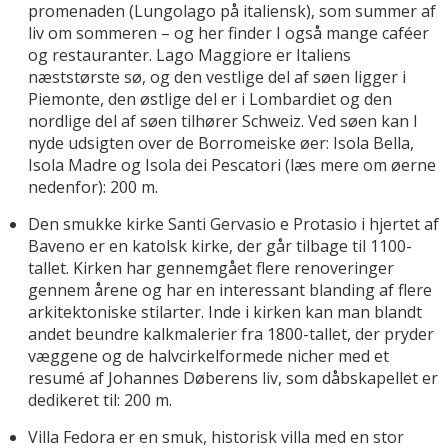
promenaden (Lungolago på italiensk), som summer af
liv om sommeren – og her finder I også mange caféer
og restauranter. Lago Maggiore er Italiens
næststørste sø, og den vestlige del af søen ligger i
Piemonte, den østlige del er i Lombardiet og den
nordlige del af søen tilhører Schweiz. Ved søen kan I
nyde udsigten over de Borromeiske øer: Isola Bella,
Isola Madre og Isola dei Pescatori (læs mere om øerne
nedenfor): 200 m.
Den smukke kirke Santi Gervasio e Protasio i hjertet af
Baveno er en katolsk kirke, der går tilbage til 1100-
tallet. Kirken har gennemgået flere renoveringer
gennem årene og har en interessant blanding af flere
arkitektoniske stilarter. Inde i kirken kan man blandt
andet beundre kalkmalerier fra 1800-tallet, der pryder
væggene og de halvcirkelformede nicher med et
resumé af Johannes Døberens liv, som dåbskapellet er
dedikeret til: 200 m.
Villa Fedora er en smuk, historisk villa med en stor