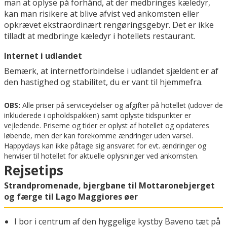
man at oplyse på forhånd, at der medbringes kæledyr,
kan man risikere at blive afvist ved ankomsten eller
opkrævet ekstraordinært rengøringsgebyr. Det er ikke
tilladt at medbringe kæledyr i hotellets restaurant.
Internet i udlandet
Bemærk, at internetforbindelse i udlandet sjældent er af
den hastighed og stabilitet, du er vant til hjemmefra.
OBS:
Alle priser på serviceydelser og afgifter på hotellet (udover de
inkluderede i opholdspakken) samt oplyste tidspunkter er
vejledende. Priserne og tider er oplyst af hotellet og opdateres
løbende, men der kan forekomme ændringer uden varsel.
Happydays kan ikke påtage sig ansvaret for evt. ændringer og
henviser til hotellet for aktuelle oplysninger ved ankomsten.
Rejsetips
Strandpromenade, bjergbane til Mottaronebjerget
og færge til Lago Maggiores øer
I bor i centrum af den hyggelige kystby Baveno tæt på