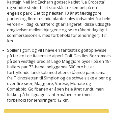
kaptajn Neil Mc Eacharn godset kaldet "La Crocetta"
og vendte stedet til et storslået eksempel på en
engelsk park. Det tog næsten 10 år at færdiggøre
parken og flere tusinde planter blev indsamlet fra hele
verden – i dag kunstfærdigt arrangeret i disse udsøgte
omgivelser mellem bjergene og søen (åbent dagligt i
sommersæsonen, med forbehold for ændringer): 12
km.
Spiller I golf, og vil I have en fantastisk golfoplevelse
på ferien i de italienske alper? Golf Des Iles Borromees
på den vestlige bred af Lago Maggiore byder på en 18-
hullers par 72-bane, beliggende 500 m.o.h. i et
fortryllende landskab med et enestående panorama
fra Ticinosletten til Simplon og de schweiziske alper og
over fire søer; Maggiore, Varese, Monate og
Comabbio. Golfbanen er åben hele året rundt, men
lukket på helligdage i vintermånederne (med
forbehold for ændringer): 12 km.