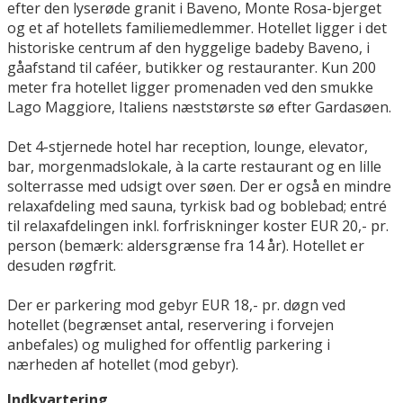
efter den lyserøde granit i Baveno, Monte Rosa-bjerget
og et af hotellets familiemedlemmer. Hotellet ligger i det
historiske centrum af den hyggelige badeby Baveno, i
gåafstand til caféer, butikker og restauranter. Kun 200
meter fra hotellet ligger promenaden ved den smukke
Lago Maggiore, Italiens næststørste sø efter Gardasøen.
Det 4-stjernede hotel har reception, lounge, elevator,
bar, morgenmadslokale, à la carte restaurant og en lille
solterrasse med udsigt over søen. Der er også en mindre
relaxafdeling med sauna, tyrkisk bad og boblebad; entré
til relaxafdelingen inkl. forfriskninger koster EUR 20,- pr.
person (bemærk: aldersgrænse fra 14 år). Hotellet er
desuden røgfrit.
Der er parkering mod gebyr EUR 18,- pr. døgn ved
hotellet (begrænset antal, reservering i forvejen
anbefales) og mulighed for offentlig parkering i
nærheden af ​​hotellet (mod gebyr).
Indkvartering