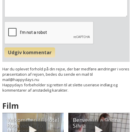
Italien
Din adresse
Beregn rute
❯
Udgiv kommentar
Hotellets GPS-koordinater
E 008&deg; 30.180'
N 45&deg; 54.492'
Har du oplevet forhold på din rejse, der bør medføre ændringer i vores
præsentation af rejsen, bedes du sende en mail til
mail@happydays.nu
Happydays forbeholder sig retten til at slette useriøse indlæg og
kommentarer af anstødelig karakter.
Film
Velkommen til Hotel
Benvenuti a Donna
Rosa ved Lago
Silvia!
Maggiore