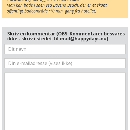
Man kan bade i søen ved Baveno Beach, der er et skønt 
offentligt badeområde (10 min. gang fra hotellet)
Skriv en kommentar (OBS: Kommentarer besvares
ikke - skriv i stedet til mail@happydays.nu)
Her ligger hotellet
Vis alle Happydayshoteller i Italien
Lufthavne
Museer
Radius omkring hotel:
Find vej til hotellet
Hotel Rosa
Via Montegrappa 29
I-28831 Baveno