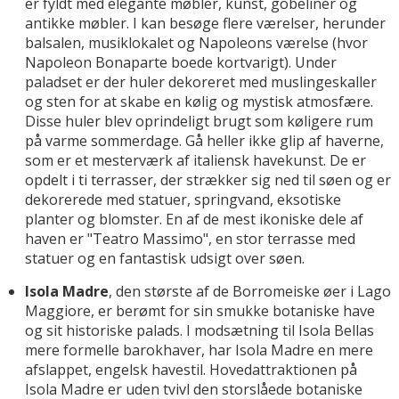
er fyldt med elegante møbler, kunst, gobeliner og
antikke møbler. I kan besøge flere værelser, herunder
balsalen, musiklokalet og Napoleons værelse (hvor
Napoleon Bonaparte boede kortvarigt). Under
paladset er der huler dekoreret med muslingeskaller
og sten for at skabe en kølig og mystisk atmosfære.
Disse huler blev oprindeligt brugt som køligere rum
på varme sommerdage. Gå heller ikke glip af haverne,
som er et mesterværk af italiensk havekunst. De er
opdelt i ti terrasser, der strækker sig ned til søen og er
dekorerede med statuer, springvand, eksotiske
planter og blomster. En af de mest ikoniske dele af
haven er "Teatro Massimo", en stor terrasse med
statuer og en fantastisk udsigt over søen.
Isola Madre
, den største af de Borromeiske øer i Lago
Maggiore, er berømt for sin smukke botaniske have
og sit historiske palads. I modsætning til Isola Bellas
mere formelle barokhaver, har Isola Madre en mere
afslappet, engelsk havestil. Hovedattraktionen på
Isola Madre er uden tvivl den storslåede botaniske