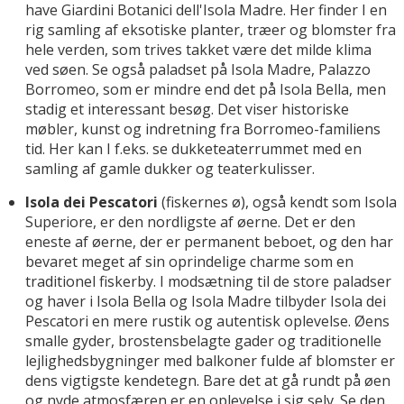
have Giardini Botanici dell'Isola Madre. Her finder I en
rig samling af eksotiske planter, træer og blomster fra
hele verden, som trives takket være det milde klima
ved søen. Se også paladset på Isola Madre, Palazzo
Borromeo, som er mindre end det på Isola Bella, men
stadig et interessant besøg. Det viser historiske
møbler, kunst og indretning fra Borromeo-familiens
tid. Her kan I f.eks. se dukketeaterrummet med en
samling af gamle dukker og teaterkulisser.
Isola dei Pescatori
(fiskernes ø), også kendt som Isola
Superiore, er den nordligste af øerne. Det er den
eneste af øerne, der er permanent beboet, og den har
bevaret meget af sin oprindelige charme som en
traditionel fiskerby. I modsætning til de store paladser
og haver i Isola Bella og Isola Madre tilbyder Isola dei
Pescatori en mere rustik og autentisk oplevelse. Øens
smalle gyder, brostensbelagte gader og traditionelle
lejlighedsbygninger med balkoner fulde af blomster er
dens vigtigste kendetegn. Bare det at gå rundt på øen
og nyde atmosfæren er en oplevelse i sig selv. Se den