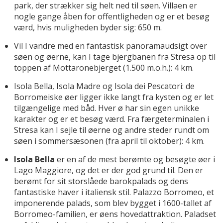
park, der strækker sig helt ned til søen. Villaen er
nogle gange åben for offentligheden og er et besøg
værd, hvis muligheden byder sig: 650 m.
Vil I vandre med en fantastisk panoramaudsigt over
søen og øerne, kan I tage bjergbanen fra Stresa op til
toppen af ​​Mottaronebjerget (1.500 m.o.h.): 4 km.
Isola Bella, Isola Madre og Isola dei Pescatori: de
Borromeiske øer ligger ikke langt fra kysten og er let
tilgængelige med båd. Hver ø har sin egen unikke
karakter og er et besøg værd. Fra færgeterminalen i
Stresa kan I sejle til øerne og andre steder rundt om
søen i sommersæsonen (fra april til oktober): 4 km.
Isola Bella
er en af ​​de mest berømte og besøgte øer i
Lago Maggiore, og det er der god grund til. Den er
berømt for sit storslåede barokpalads og dens
fantastiske haver i italiensk stil. Palazzo Borromeo, et
imponerende palads, som blev bygget i 1600-tallet af
Borromeo-familien, er øens hovedattraktion. Paladset