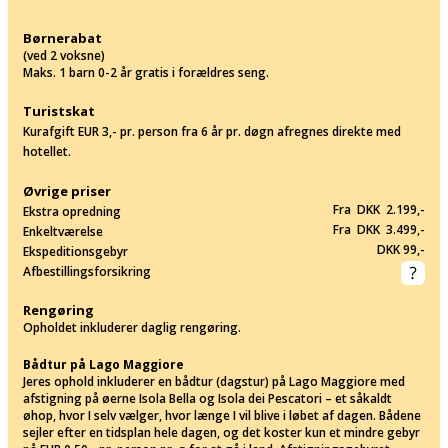
Børnerabat
(ved 2 voksne)
Maks. 1 barn 0-2 år gratis i forældres seng.
Turistskat
Kurafgift EUR 3,- pr. person fra 6 år pr. døgn afregnes direkte med
hotellet.
Øvrige priser
Fra DKK 2.199,-
Ekstra opredning
Fra DKK 3.499,-
Enkeltværelse
DKK 99,-
Ekspeditionsgebyr
Afbestillingsforsikring
Rengøring
Opholdet inkluderer daglig rengøring.
Bådtur på Lago Maggiore
Jeres ophold inkluderer en bådtur (dagstur) på Lago Maggiore med
afstigning på øerne Isola Bella og Isola dei Pescatori – et såkaldt
øhop, hvor I selv vælger, hvor længe I vil blive i løbet af dagen. Bådene
sejler efter en tidsplan hele dagen, og det koster kun et mindre gebyr