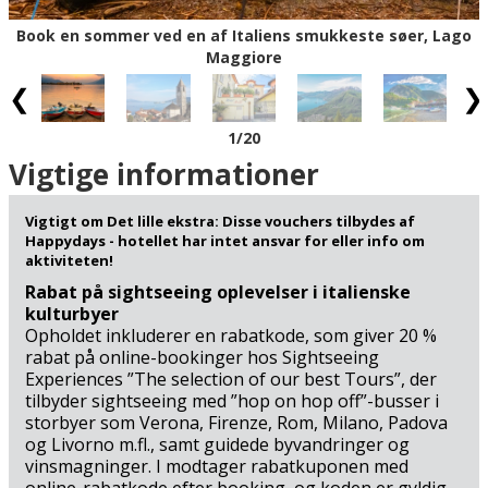
spektakulært panorama af Ticinosletten, til Simplon og
Book en sommer ved en af Italiens smukkeste søer, Lago
de schweiziske alper og over fire søer – herunder Lago
Maggiore
Maggiore. Foretrækker I at cykle, er der også gode
muligheder for at leje cykler i Baveno og begive jer ud i
det kuperede sølandskab.
1
/20
Kombinér jeres sommerferie med mere sightseeing; på
Vigtige informationer
vej hertil eller hjem er det oplagt at besøge Como (93 km)
ved Comosøen – som også er kendt for sin naturlige
Vigtigt om Det lille ekstra: Disse vouchers tilbydes af
skønhed og sit behagelige middelhavsklima, hvor der
Happydays - hotellet har intet ansvar for eller info om
gror citrontræer, figner og palmer. I kan også køre til
aktiviteten!
chokoladelandet Schweiz, herunder den internationalt
Rabat på sightseeing oplevelser i italienske
berømte filmby Locarno (49 km), og herfra tage en
kulturbyer
panoramatogtur til Domodossola (41 km), den religiøse
Opholdet inkluderer en rabatkode, som giver 20 %
rabat på online-bookinger hos Sightseeing
og kulturelle hovedstad i Ossolasdalene, hvor I kan
Experiences ”The selection of our best Tours”, der
opleve det verdensarvslistede hellige bjerg, Sacro Monte
tilbyder sightseeing med ”hop on hop off”-busser i
Calvario. Udover alle de smukke udflugtsmål i
storbyer som Verona, Firenze, Rom, Milano, Padova
ferieområdet, er der mere, der lokker på ferien, nemlig
og Livorno m.fl., samt guidede byvandringer og
gastronomien og vinene: Piemontes lækre mad – og
vinsmagninger. I modtager rabatkuponen med
verdenskendte vine som Barolo og Barbaresco – gør, at