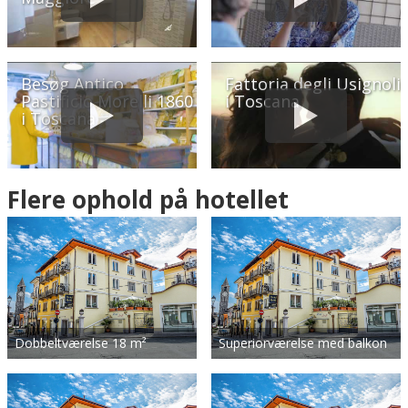
Besøg Antico
Fattoria degli Usignoli
Pastificio Morelli 1860
i Toscana
i Toscana
Flere ophold på hotellet
Dobbeltværelse 18 m²
Superiorværelse med balkon