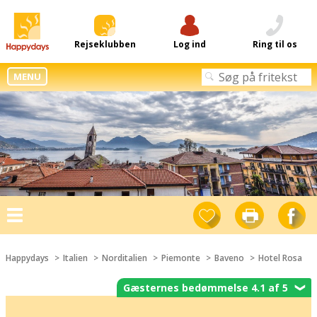
Rejseklubben
Log ind
Ring til os
MENU
Toggle
navigation
Happydays
Italien
Norditalien
Piemonte
Baveno
Hotel Rosa
Gæsternes bedømmelse 4.1 af 5
❯