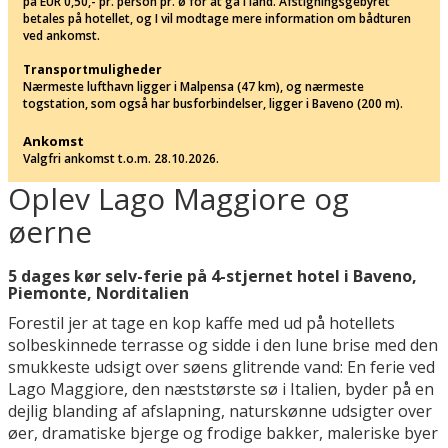
på EUR 0,50,- pr. person pr. ø for at gå i land. Afstigningsgebyret
betales på hotellet, og I vil modtage mere information om bådturen
ved ankomst.
Transportmuligheder
Nærmeste lufthavn ligger i Malpensa (47 km), og nærmeste
togstation, som også har busforbindelser, ligger i Baveno (200 m).
Ankomst
Valgfri ankomst t.o.m. 28.10.2026.
Oplev Lago Maggiore og
øerne
5 dages kør selv-ferie på 4-stjernet hotel i Baveno,
Piemonte, Norditalien
Forestil jer at tage en kop kaffe med ud på hotellets
solbeskinnede terrasse og sidde i den lune brise med den
smukkeste udsigt over søens glitrende vand: En ferie ved
Lago Maggiore, den næststørste sø i Italien, byder på en
dejlig blanding af afslapning, naturskønne udsigter over
øer, dramatiske bjerge og frodige bakker, maleriske byer