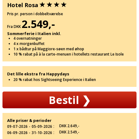
Hotel Rosa
Pris pr. person i dobbeltværelse
2.549,-
Fra DKK
Sommerferie i Italien inkl.
4 overnatninger
4 x morgenbuffet
1 x bådtur på Maggiore-søen med øhop
10 % rabat på à la carte-menuen i hotellets restaurant Le Isole
Det lille ekstra fra Happydays
20 % rabat hos Sightseeing Experience i Italien
Bestil
❯
Alle priser & perioder
‐
:
DKK 2.649,-
09-07-2026
05-09-2026
‐
:
DKK 2.549,-
06-09-2026
31-10-2026