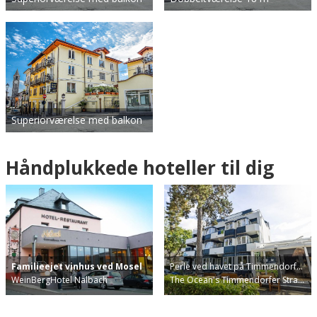
Superiorværelse med balkon
Håndplukkede hoteller til dig
Familieejet vinhus ved Mosel
Perle ved havet på Timmendorf…
WeinBergHotel Nalbach
The Ocean's Timmendorfer Stra…