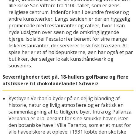
lille kirke San Vittore fra 1100-tallet, som er øens
religiøse centrum. Indenfor kan I beundre fresker og
andre kunstværker. Langs søsiden er der en hyggelig
promenade med restauranter og caféer, hvor I kan
nyde udsigten over søen og de omkringliggende
bjerge. Isola dei Pescatori er berømt for sine mange
fiskerestauranter, der serverer frisk fisk fra søen. At
spise her er et af højdepunkterne, øen har også et par
butikker, der sælger lokalt kunsthåndværk og
souvenirs.
Seværdigheder tæt på, 18-hullers golfbane og flere
afstikkere til chokoladelandet Schweiz
Kystbyen Verbania byder på en dejlig blanding af
historie, natur og livlig atmosfære og er faktisk en
sammenlægning af to tidligere byer, Intra og Pallanza.
Verbania er bl.a. berømt for sine smukke haver, især
den botaniske have i Villa Taranto, som er et must for
alle haveelskere at opleve: i 1931 købte den skotske