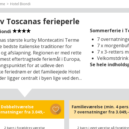
rme
Hotel Biondi
v Toscanas ferieperle
Sommerferie i To
Biondi
7 overnatning
nas største kurby Montecatini Terme
7 x morgenbuf
e bedste italienske traditioner for
7 x 3-retters 
 og afslapning. Regionen er med rette
Velkomstdrink
 mest eftertragtede feriemål i Europa,
Se hele indhold
ngspunktet for at udleve den
ke feriedrøm er det familieejede Hotel
der ligger centralt i byen lige ved den
ske kurpark Parco delle Terme. Her i
 er der både mulighed for at opleve
 absolut verdensklasse og at læne sig
 og nyde de naturskønne omgivelser
Dobbeltværelse
Familieværelse (min. 4 pers.
odt glas Chianti.
ernatninger fra
3.049,-
7 overnatninger fra
3.049,-
tini Terme ligger lige i smørhullet
fascinerende Lucca (28 km) og
2 børn i forældres værelse
2 børn i eget værelse på forældr