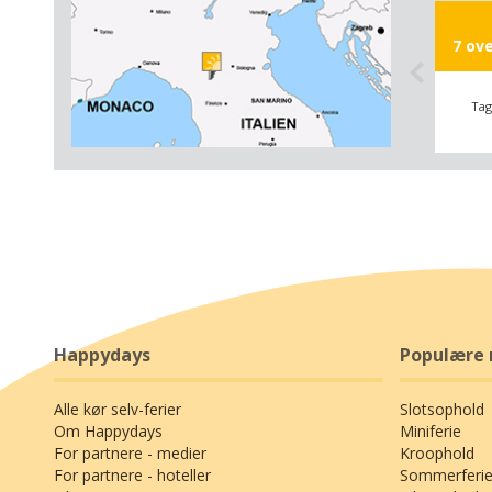
teknisk 
byens b
7 ov
store, h
bagageo
en selv
Tag
indendø
under s
Item
med sin
1
man hol
of
10
ekstrava
tilbage
Det er h
minimal
er det 
Happydays
Populære 
gedigne,
bekendt
Alle kør selv-ferier
Slotsophold
og hvor 
Om Happydays
Miniferie
jer til 
For partnere - medier
Kroophold
lune, i
For partnere - hoteller
Sommerferie