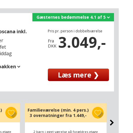
Gæsternes bedømmelse 4.1 af 5
scana inkl.
Pris pr. person i dobbeltværelse
3.049,-
er
Fra
DKK
fet
middag
spakken
Læs mere ❯
)
Familieværelse (min. 4 pers.)
Do
3 overnatninger fra
1.449,-
3 overn
es etage
2 børn i eget værelse på forældres etage
2