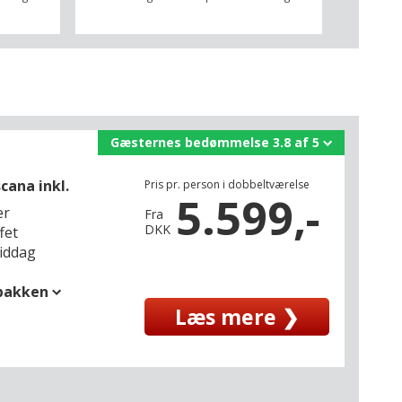
Gæsternes bedømmelse 3.8 af 5
cana inkl.
Pris pr. person i dobbeltværelse
5.599,-
er
Fra
DKK
fet
middag
spakken
Læs mere ❯