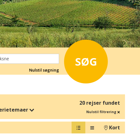
SØG
Nulstil søgning
20 rejser fundet
erietemaer
Nulstil filtrering
Kort