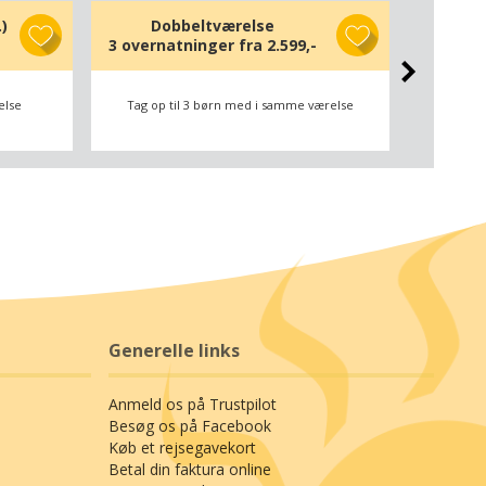
)
Dobbeltværelse
Familiev
3 overnatninger fra
2.599,-
3 overn
else
Tag op til 3 børn med i samme værelse
2-3 
Generelle links
Anmeld os på Trustpilot
Besøg os på Facebook
Køb et rejsegavekort
Betal din faktura online