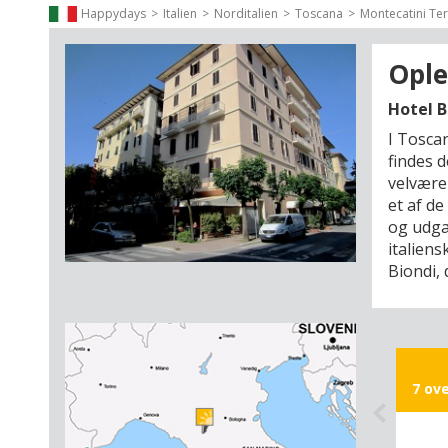
Happydays
Italien
Norditalien
Toscana
Montecatini Te
Ople
Hotel 
I Tosca
findes d
velvære
et af de
og udga
italiens
Biondi, 
histori
området
kunst i
tilbage
med et g
7 ov
Monteca
mellem 