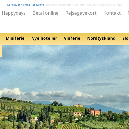
Kør selv-ferie med Happydays
- lidt bedre sommerferie, miniferie og weekendophold i Europa
 Happydays
Betal online
Rejsegavekort
Kontakt
Miniferie
Nye hoteller
Vinferie
Nordtyskland
Slo