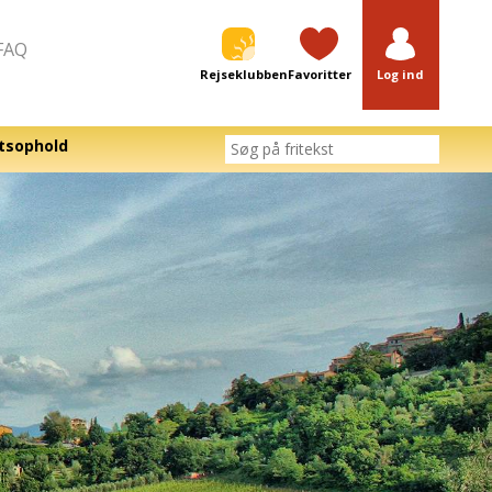
FAQ
Rejseklubben
Favoritter
Log ind
tsophold