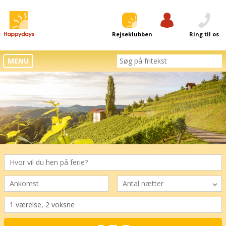
Rejseklubben
Log ind
Ring til os
MENU