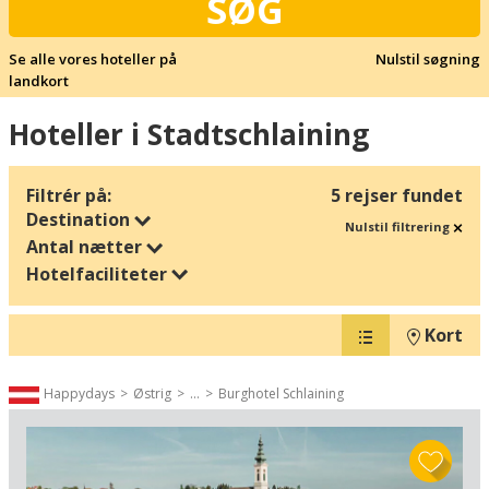
SØG
Se alle vores hoteller på
Nulstil søgning
landkort
Hoteller i Stadtschlaining
Filtrér på:
5 rejser fundet
Destination
Nulstil filtrering
Antal nætter
Hotelfaciliteter
Kort
Happydays
Østrig
...
Burghotel Schlaining