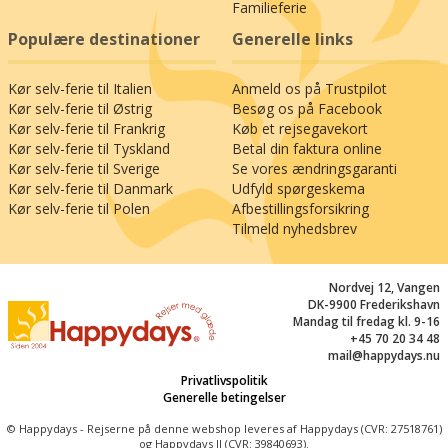
Familieferie
langdistancecykelveje – så vil alle friluftshjerter
juble! En hyggelig vandretur er den 5,4 kilometer
Populære destinationer
Generelle links
lange Heilwasser Lehrpfad ("helbredende
vandsti"), som udgår fra Bad Tatzmannsdorf. På
Kør selv-ferie til Italien
Anmeld os på Trustpilot
en behagelig gåtur, der tager knap 75 minutter,
Kør selv-ferie til Østrig
Besøg os på Facebook
passerer I ni naturlige kilder, alle forsynet med
Kør selv-ferie til Frankrig
Køb et rejsegavekort
informativ skiltning. I Bad Tatzmannsdorf kan I
Kør selv-ferie til Tyskland
Betal din faktura online
også opleve et charmerende friluftsmuseum,
Kør selv-ferie til Sverige
Se vores ændringsgaranti
som levendegør bondegårdslivet fra før i tiden.
Kør selv-ferie til Danmark
Udfyld spørgeskema
Og kun et stenkast fra jeres hotel, indlejret i det
Kør selv-ferie til Polen
Afbestillingsforsikring
idylliske landskab, rejser Burg Schlaining sig,
Tilmeld nyhedsbrev
som i dag er et populært udflugtsmål og
eventsted. Grib chancen for at bruge en hel dag
Nordvej 12, Vangen
på at udforske, hvad der gemmer sig bag dens
DK-9900 Frederikshavn
tykke mure. Glæd jer til en oplevelsesrig ferie i
Mandag til fredag kl. 9-16
Burgenland!
+45 70 20 34 48
mail@happydays.nu
Privatlivspolitik
Generelle betingelser
© Happydays - Rejserne på denne webshop leveres af Happydays (CVR: 27518761)
og Happydays II (CVR: 39840693).