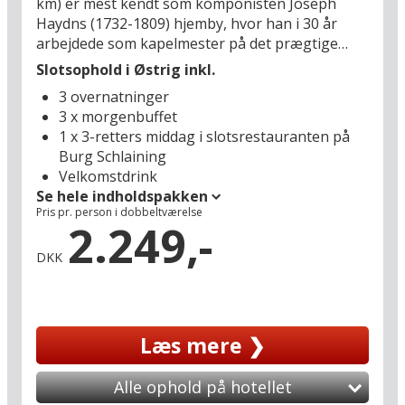
km) er mest kendt som komponisten Joseph
Haydns (1732-1809) hjemby, hvor han i 30 år
arbejdede som kapelmester på det prægtige
barokpalads Esterházy. Jeres naturskønne
Slotsophold i Østrig inkl.
feriedestination, Stadtschlaining, er en fredelig
3 overnatninger
lille by med en imponerende borg, og I skal bo
3 x morgenbuffet
på et stemningsfuldt hotel med en skøn
1 x 3-retters middag i slotsrestauranten på
blanding af middelalderarkitektur og moderne
Burg Schlaining
komfort, indrettet i borgens tidligere våbenhus
Velkomstdrink
og smedje. En herligt afslappende feriebase at
Se hele indholdspakken
vende tilbage til efter dagens vandre- og
Pris pr. person i dobbeltværelse
sightseeing oplevelser i dette smukke
2.249,-
naturområde, som også er kendt for sine gode
DKK
vine.
Beliggenheden mellem Steiermarks UNESCO-
listede hovedstad Graz (91 km) og Szombathely i
Læs mere ❯
Ungarn (38 km), giver jer også gode muligheder
for at tilføje flere historiske og kulturelle
oplevelser til jeres ferieeventyr i Østrig. I Graz
Alle ophold på hotellet
kan I beundre den karakteristiske