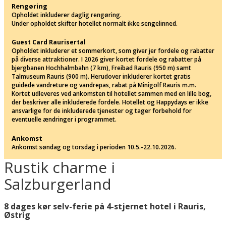
Rengøring
Opholdet inkluderer daglig rengøring.
Under opholdet skifter hotellet normalt ikke sengelinned.
Guest Card Raurisertal
Opholdet inkluderer et sommerkort, som giver jer fordele og rabatter
på diverse attraktioner. I 2026 giver kortet fordele og rabatter på
bjergbanen Hochhalmbahn (7 km), Freibad Rauris (950 m) samt
Talmuseum Rauris (900 m). Herudover inkluderer kortet gratis
guidede vandreture og vandrepas, rabat på Minigolf Rauris m.m.
Kortet udleveres ved ankomsten til hotellet sammen med en lille bog,
der beskriver alle inkluderede fordele. Hotellet og Happydays er ikke
ansvarlige for de inkluderede tjenester og tager forbehold for
eventuelle ændringer i programmet.
Ankomst
Ankomst søndag og torsdag i perioden 10.5.-22.10.2026.
Rustik charme i
Salzburgerland
8 dages kør selv-ferie på 4-stjernet hotel i Rauris,
Østrig