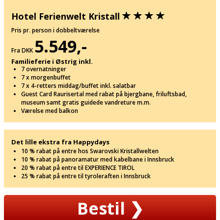
Hotel Ferienwelt Kristall
Pris pr. person i dobbeltværelse
5.549,-
Fra DKK
Familieferie i Østrig inkl.
7 overnatninger
7 x morgenbuffet
7 x 4-retters middag/buffet inkl. salatbar
Guest Card Raurisertal med rabat på bjergbane, friluftsbad,
museum samt gratis guidede vandreture m.m.
Værelse med balkon
Det lille ekstra fra Happydays
10 % rabat på entre hos Swarovski Kristallwelten
10 % rabat på panoramatur med kabelbane i Innsbruck
20 % rabat på entre til EXPERIENCE TIROL
25 % rabat på entre til tyroleraften i Innsbruck
Bestil
❯