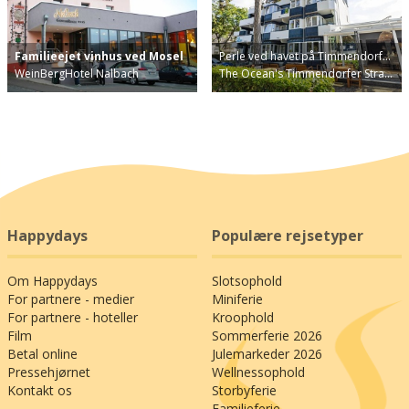
Familieejet vinhus ved Mosel
Perle ved havet på Timmendorf…
WeinBergHotel Nalbach
The Ocean's Timmendorfer Stra…
Happydays
Populære rejsetyper
Om Happydays
Slotsophold
For partnere - medier
Miniferie
For partnere - hoteller
Kroophold
Film
Sommerferie 2026
Betal online
Julemarkeder 2026
Pressehjørnet
Wellnessophold
Kontakt os
Storbyferie
Familieferie