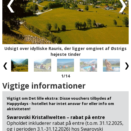
wellnessafdeling og indendørs swimmingpool med
vandfald, massagedyser, boblebad og flydende sluse ud
til et overdækket udendørs opvarmet bassin. Og når I
kommer trætte hjem fra dagens oplevelser, er der
dækket op til familiemiddag i hotellets hyggelige
spisestuer.
Udsigt over idylliske Rauris, der ligger omgivet af Østrigs
Rauris med godt 3.100 indbyggere ligger 910 m.o.h. ved
højeste tinder
foden af Østrigs største nationalpark Hohe Tauern, og
naturoplevelserne her hører uden tvivl til blandt
kontinentets største. Placeringen i hjertet af
1
/14
Salzburgerland og ganske tæt på grænsen til Tyrol giver
jer i det hele taget sommerens smukkeste kulisse tæt på
Vigtige informationer
Østrigs største attraktioner. I kan for eksempel se frem
til at tage panoramakøreturen over Østrigs højeste
Vigtigt om Det lille ekstra: Disse vouchers tilbydes af
alpetinde Grossglockner (27 km), besøge den
Happydays - hotellet har intet ansvar for eller info om
imponerende Kaprun-dæmning (37 km) og
aktiviteten!
Krimmlervandfaldene (76 km) eller opleve stemningen på
Swarovski Kristallwelten – rabat på entre
Østrigs riviera ved Zell am See (27 km).
Opholdet inkluderer rabat på entre (t.o.m. 31.12.2025,
og i perioden 3.1.-31.12.2026) hos Swarovski