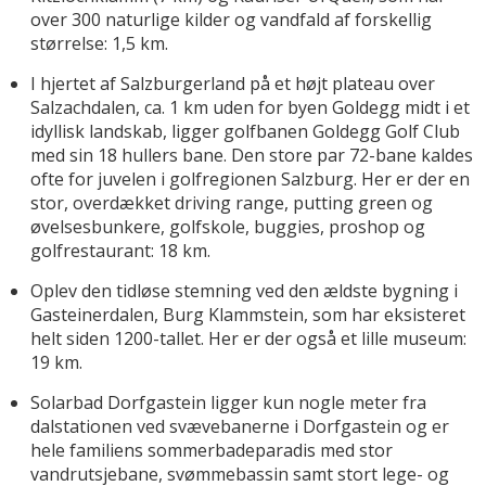
over 300 naturlige kilder og vandfald af forskellig
størrelse: 1,5 km.
I hjertet af Salzburgerland på et højt plateau over
Salzachdalen, ca. 1 km uden for byen Goldegg midt i et
idyllisk landskab, ligger golfbanen Goldegg Golf Club
med sin 18 hullers bane. Den store par 72-bane kaldes
ofte for juvelen i golfregionen Salzburg. Her er der en
stor, overdækket driving range, putting green og
øvelsesbunkere, golfskole, buggies, proshop og
golfrestaurant: 18 km.
Oplev den tidløse stemning ved den ældste bygning i
Gasteinerdalen, Burg Klammstein, som har eksisteret
helt siden 1200-tallet. Her er der også et lille museum:
19 km.
Solarbad Dorfgastein ligger kun nogle meter fra
dalstationen ved svævebanerne i Dorfgastein og er
hele familiens sommerbadeparadis med stor
vandrutsjebane, svømmebassin samt stort lege- og