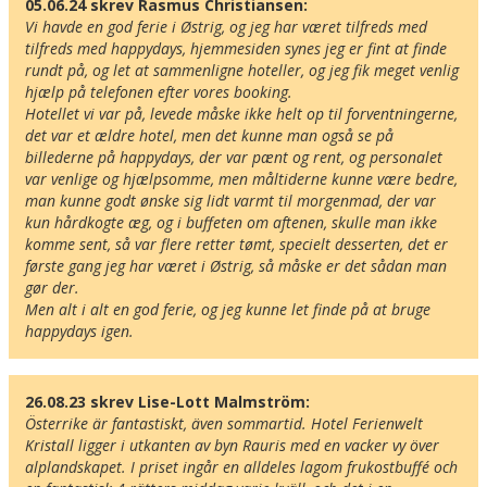
05.06.24 skrev Rasmus Christiansen:
Vi havde en god ferie i Østrig, og jeg har været tilfreds med 
tilfreds med happydays, hjemmesiden synes jeg er fint at finde 
rundt på, og let at sammenligne hoteller, og jeg fik meget venlig 
hjælp på telefonen efter vores booking.

Hotellet vi var på, levede måske ikke helt op til forventningerne, 
det var et ældre hotel, men det kunne man også se på 
billederne på happydays, der var pænt og rent, og personalet 
var venlige og hjælpsomme, men måltiderne kunne være bedre, 
man kunne godt ønske sig lidt varmt til morgenmad, der var 
kun hårdkogte æg, og i buffeten om aftenen, skulle man ikke 
komme sent, så var flere retter tømt, specielt desserten, det er 
første gang jeg har været i Østrig, så måske er det sådan man 
gør der.

Men alt i alt en god ferie, og jeg kunne let finde på at bruge 
happydays igen.
26.08.23 skrev Lise-Lott Malmström:
Österrike är fantastiskt, även sommartid. Hotel Ferienwelt 
Her ligger hotellet
Kristall ligger i utkanten av byn Rauris med en vacker vy över 
Vis alle Happydayshoteller i Østrig
alplandskapet. I priset ingår en alldeles lagom frukostbuffé och 
Lufthavne