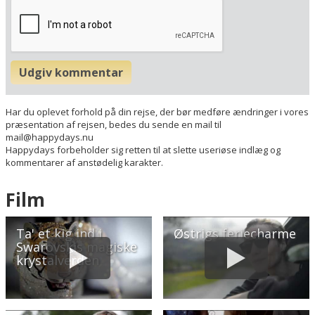
Udgiv kommentar
Har du oplevet forhold på din rejse, der bør medføre ændringer i vores
præsentation af rejsen, bedes du sende en mail til
mail@happydays.nu
Happydays forbeholder sig retten til at slette useriøse indlæg og
kommentarer af anstødelig karakter.
Film
Ta' et kig ind i
Østrigs feriecharme
Swarovskis magiske
krystalverden