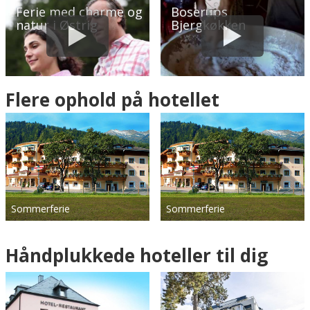
Ferie med charme og
Boserups
natur i Østrig
Bjergkøkken
Flere ophold på hotellet
Sommerferie
Sommerferie
Håndplukkede hoteller til dig