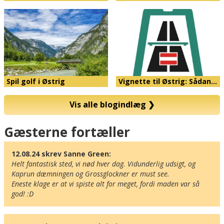
Spil golf i Østrig
Vignette til Østrig: Sådan…
Vis alle blogindlæg
❯
Kort
Gæsterne fortæller
12.08.24 skrev Sanne Green:
Helt fantastisk sted, vi nød hver dag. Vidunderlig udsigt, og 
Kaprun dæmningen og Grossglockner er must see.

Eneste klage er at vi spiste alt for meget, fordi maden var så 
god! :D