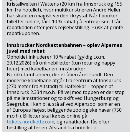
Kristallwelten i Wattens (20 km fra Innsbruck og 155
km fra hotellet), hvor multikunstneren André Heller
har skabt en magisk verden i krystal. Når I booker
billetter online, får I 10 % rabat på entreprisen. I får
rabatkoden efter jeres rejsebestilling. Husk at printe
rabatkuponen.
Innsbrucker Nordkettenbahnen – oplev Alpernes
juvel med rabat
Opholdet inkluderer 10 % rabat (gyldig t.o.m.
20.12.2026) på onlinebilletter (tur/retur og happy
hour) med kabelbanen Innsbrucker
Nordkettenbahnen, der er åben året rundt. Den
moderne kabelbane afgår fra centrum af Innsbruck
(270 meter fra Altstadt) til Hafelekar – toppen af
Innsbruck 2.334 m.o.h.! På vej mod toppen er der stop
på mellemstationer og to skift ved Hungerburg og
Seegrube. I kan bl.a. stå af ved Alpenzoo, som er en
af Europas højest beliggende zoologiske haver (750
m.o.h.). Billetter skal købes online på
tickets.nordkette.com
, og rabatkoden fås efter
bestilling af ferien. Afstand fra hotellet til