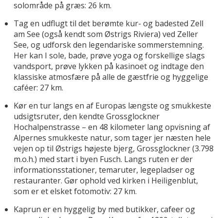
solområde på græs: 26 km.
Tag en udflugt til det berømte kur- og badested Zell
am See (også kendt som Østrigs Riviera) ved Zeller
See, og udforsk den legendariske sommerstemning.
Her kan I sole, bade, prøve yoga og forskellige slags
vandsport, prøve lykken på kasinoet og indtage den
klassiske atmosfære på alle de gæstfrie og hyggelige
caféer: 27 km.
Kør en tur langs en af Europas længste og smukkeste
udsigtsruter, den kendte Grossglockner
Hochalpenstrasse – en 48 kilometer lang opvisning af
Alpernes smukkeste natur, som tager jer næsten hele
vejen op til Østrigs højeste bjerg, Grossglockner (3.798
m.o.h.) med start i byen Fusch. Langs ruten er der
informationsstationer, temaruter, legepladser og
restauranter. Gør ophold ved kirken i Heiligenblut,
som er et elsket fotomotiv: 27 km.
Kaprun er en hyggelig by med butikker, cafeer og