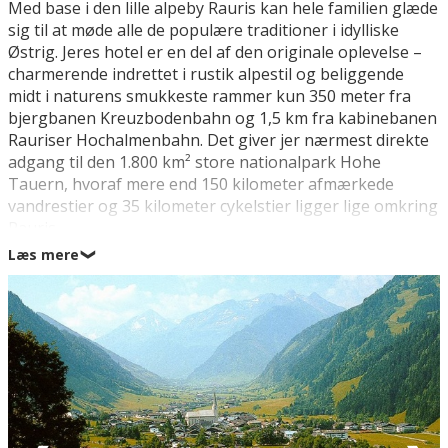
Med base i den lille alpeby Rauris kan hele familien glæde
sig til at møde alle de populære traditioner i idylliske
Østrig. Jeres hotel er en del af den originale oplevelse –
charmerende indrettet i rustik alpestil og beliggende
midt i naturens smukkeste rammer kun 350 meter fra
bjergbanen Kreuzbodenbahn og 1,5 km fra kabinebanen
Rauriser Hochalmenbahn. Det giver jer nærmest direkte
adgang til den 1.800 km² store nationalpark Hohe
Tauern, hvoraf mere end 150 kilometer afmærkede
vandrestier og 35 kilometer cykelstier ligger lige omkring
Rauris.
Læs mere
❯
Begiv jer ud på ruter med historiske seværdigheder, eller
tag på eventyr i naturområderne omkring Rauris, som er
perfekte for vandrere og friluftsentusiaster på alle
niveauer. Her kommer I forbi den dybe, kølige urskov
Rauriser Urwald, den magiske slugt Kitzlochklamm (7 km)
og Rauriser UrQuell med dens naturlige kilder og
regnbuefremkaldende vandfald. Jeres ferie bliver
desuden forsødet med lidt ekstra luksus i form af store
værelser med balkon og ikke mindst en dejlig