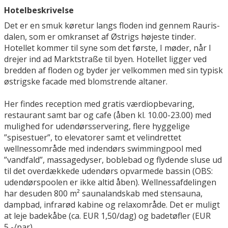
Hotelbeskrivelse
Det er en smuk køretur langs floden ind gennem Rauris-
dalen, som er omkranset af Østrigs højeste tinder.
Hotellet kommer til syne som det første, I møder, når I
drejer ind ad Marktstraße til byen. Hotellet ligger ved
bredden af floden og byder jer velkommen med sin typisk
østrigske facade med blomstrende altaner.
Her findes reception med gratis værdiopbevaring,
restaurant samt bar og cafe (åben kl. 10.00-23.00) med
mulighed for udendørsservering, flere hyggelige
”spisestuer”, to elevatorer samt et velindrettet
wellnessområde med indendørs swimmingpool med
”vandfald”, massagedyser, boblebad og flydende sluse ud
til det overdækkede udendørs opvarmede bassin (OBS:
udendørspoolen er ikke altid åben). Wellnessafdelingen
har desuden 800 m² saunalandskab med stensauna,
dampbad, infrarød kabine og relaxområde. Det er muligt
at leje badekåbe (ca. EUR 1,50/dag) og badetøfler (EUR
5,-/par).