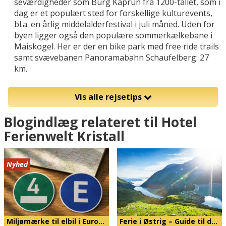
seværdigheder som Burg Kaprun fra 1200-tallet, som i
dag er et populært sted for forskellige kulturevents,
bl.a. en årlig middelalderfestival i juli måned. Uden for
byen ligger også den populære sommerkælkebane i
Maiskogel. Her er der en bike park med free ride trails
samt svævebanen Panoramabahn Schaufelberg: 27
km.
Vis alle rejsetips
Blogindlæg relateret til Hotel
Ferienwelt Kristall
Nyhed
Miljømærke til elbil i Euro…
Ferie i Østrig – Guide til d…