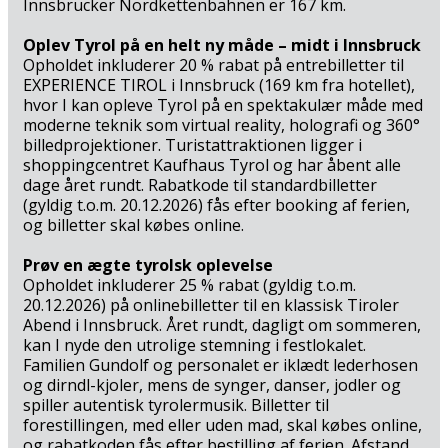
Innsbrucker Nordkettenbahnen er 167 km.
Oplev Tyrol på en helt ny måde – midt i Innsbruck
Opholdet inkluderer 20 % rabat på entrebilletter til
EXPERIENCE TIROL i Innsbruck (169 km fra hotellet),
hvor I kan opleve Tyrol på en spektakulær måde med
moderne teknik som virtual reality, holografi og 360°
billedprojektioner. Turistattraktionen ligger i
shoppingcentret Kaufhaus Tyrol og har åbent alle
dage året rundt. Rabatkode til standardbilletter
(gyldig t.o.m. 20.12.2026) fås efter booking af ferien,
og billetter skal købes online.
Prøv en ægte tyrolsk oplevelse
Opholdet inkluderer 25 % rabat (gyldig t.o.m.
20.12.2026) på onlinebilletter til en klassisk Tiroler
Abend i Innsbruck. Året rundt, dagligt om sommeren,
kan I nyde den utrolige stemning i festlokalet.
Familien Gundolf og personalet er iklædt lederhosen
og dirndl-kjoler, mens de synger, danser, jodler og
spiller autentisk tyrolermusik. Billetter til
forestillingen, med eller uden mad, skal købes online,
og rabatkoden fås efter bestilling af ferien. Afstand