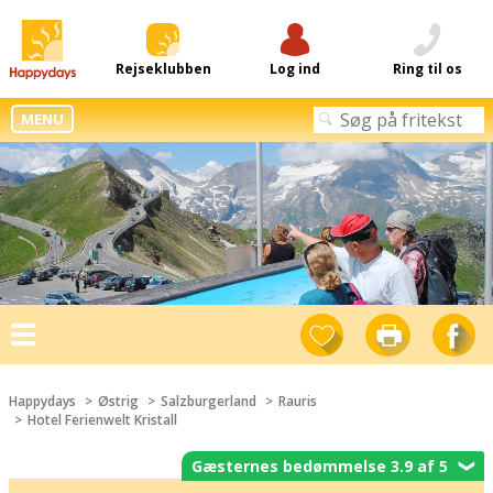
Rejseklubben
Log ind
Ring til os
MENU
Toggle
navigation
Happydays
Østrig
Salzburgerland
Rauris
Hotel Ferienwelt Kristall
Gæsternes bedømmelse 3.9 af 5
❯