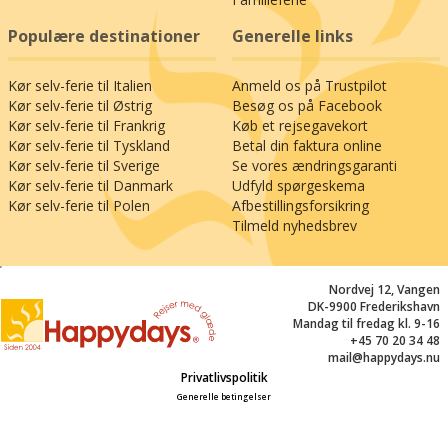
Populære destinationer
Generelle links
Kør selv-ferie til Italien
Anmeld os på Trustpilot
Kør selv-ferie til Østrig
Besøg os på Facebook
Kør selv-ferie til Frankrig
Køb et rejsegavekort
Kør selv-ferie til Tyskland
Betal din faktura online
Kør selv-ferie til Sverige
Se vores ændringsgaranti
Kør selv-ferie til Danmark
Udfyld spørgeskema
Kør selv-ferie til Polen
Afbestillingsforsikring
Tilmeld nyhedsbrev
;
Nordvej 12, Vangen
DK-9900 Frederikshavn
Mandag til fredag kl. 9-16
+45 70 20 34 48
mail@happydays.nu
Privatlivspolitik
Generelle betingelser
© Happydays - Rejserne på denne webshop leveres af Happydays (CVR: 27518761)
og Happydays II (CVR: 39840693).