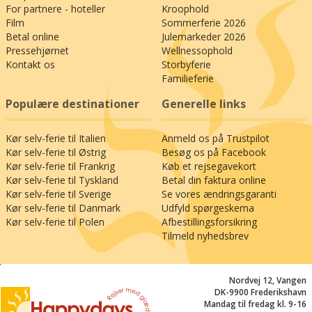
For partnere - hoteller
Kroophold
Film
Sommerferie 2026
Betal online
Julemarkeder 2026
Pressehjørnet
Wellnessophold
Kontakt os
Storbyferie
Familieferie
Populære destinationer
Generelle links
Kør selv-ferie til Italien
Anmeld os på Trustpilot
Kør selv-ferie til Østrig
Besøg os på Facebook
Kør selv-ferie til Frankrig
Køb et rejsegavekort
Kør selv-ferie til Tyskland
Betal din faktura online
Kør selv-ferie til Sverige
Se vores ændringsgaranti
Kør selv-ferie til Danmark
Udfyld spørgeskema
Kør selv-ferie til Polen
Afbestillingsforsikring
Tilmeld nyhedsbrev
;
Nordvej 12, Vangen
DK-9900 Frederikshavn
Mandag til fredag kl. 9-16