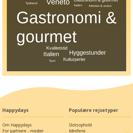
Veneto
Tyskland
Italien
Aktivitet & action
Gastronomi &
gourmet
Kvalitetstid
Hyggestunder
Italien
Kulturperler
Tyrol
Happydays
Populære rejsetyper
Om Happydays
Slotsophold
For partnere - medier
Miniferie