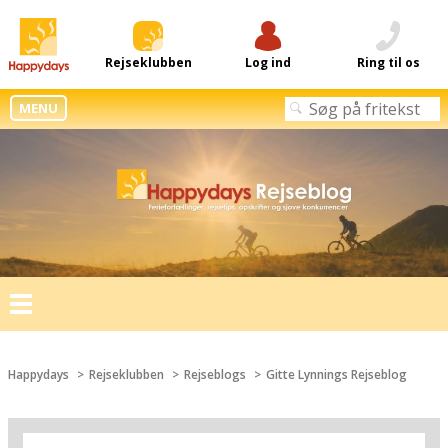
Rejseklubben
Log ind
Ring til os
MENU
Toggle
navigation
Happydays
Rejseklubben
Rejseblogs
Gitte Lynnings Rejseblog