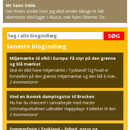
Mt Saint Odile.
Der findes steder hvor jeg altid vender tilbage til. Mit
skønneste sted ligger i Alsace, nær byen Obernai. De...
SØG
Seneste blogindlæg
Miljømærke til elbil i Europa: Få styr på den grønne
og blå mærkat
Skal en elbil have miljømærke i Tyskland? Og hvad er
forskellen på den grønne miljømærkat og den blå E-mæ...
2
Kommentarer
Vind en ikonisk damptogstur til Brocken
Nu har du chancen! I samarbejde med Harzer
Schmalspurbahnen udlodder Happydays 4 billetter til den
3
Kommentarer
berømt...
Sommerferie i Tyskland – frihed, natur og