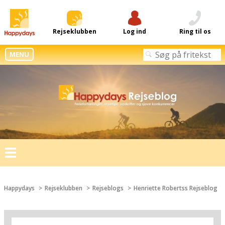
Rejseklubben
Log ind
Ring til os
MENU
Toggle
navigation
Happydays
Rejseklubben
Rejseblogs
Henriette Robertss Rejseblog