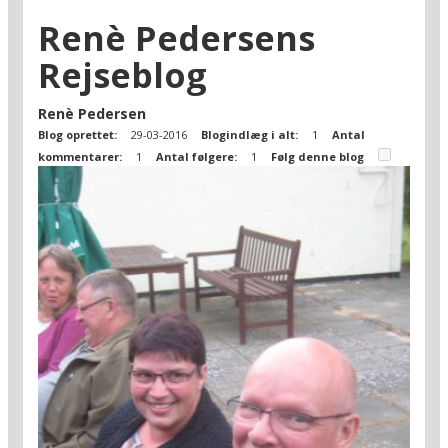
Renè Pedersens
Rejseblog
Renè Pedersen
Blog oprettet:
29-03-2016
Blogindlæg i alt:
1
Antal
kommentarer:
1
Antal følgere:
1
Følg denne blog