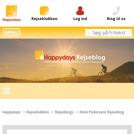
Rejseklubben
Log ind
Ring til os
MENU
Toggle
navigation
Happydays
Rejseklubben
Rejseblogs
Renè Pedersens Rejseblog