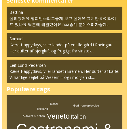
Seneste kommentarer
Bettina
살펴봤어요 챔피언스리그중계 보고 싶어요 그치만 하이라이
트 있나요 덕분에 해결했어요 nba중계 분데스리가중계...
Samuel
Kære Happydays, vi er landet på en lille gård i Rheingau.
Her dufter af bjergluft og frugtigt fra vinstok...
Leif Lund-Pedersen
Kære Happydays, vi er landet i Bremen. Her dufter af kaffe.
Vi har lige sejlet på Wesern – og i morgen sk...
Populære tags
Mosel
God hoteloplevelse
Tyskland
Veneto
Italien
Aktivitet & action