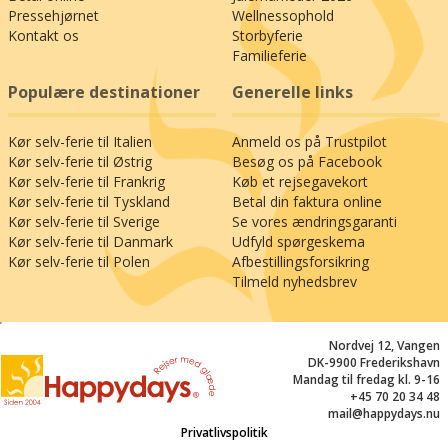
Pressehjørnet
Wellnessophold
Kontakt os
Storbyferie
Familieferie
Populære destinationer
Generelle links
Kør selv-ferie til Italien
Anmeld os på Trustpilot
Kør selv-ferie til Østrig
Besøg os på Facebook
Kør selv-ferie til Frankrig
Køb et rejsegavekort
Kør selv-ferie til Tyskland
Betal din faktura online
Kør selv-ferie til Sverige
Se vores ændringsgaranti
Kør selv-ferie til Danmark
Udfyld spørgeskema
Kør selv-ferie til Polen
Afbestillingsforsikring
Tilmeld nyhedsbrev
;
Nordvej 12, Vangen
DK-9900 Frederikshavn
Mandag til fredag kl. 9-16
+45 70 20 34 48
mail@happydays.nu
Privatlivspolitik