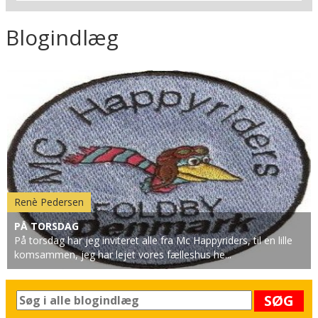
Blogindlæg
Renè Pedersen
PÅ TORSDAG
På torsdag har jeg inviteret alle fra Mc Happyriders, til en lille
komsammen, jeg har lejet vores fælleshus he...
SØG