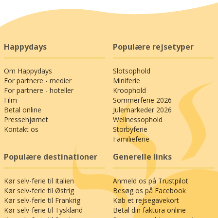
Happydays
Populære rejsetyper
Om Happydays
Slotsophold
For partnere - medier
Miniferie
For partnere - hoteller
Kroophold
Film
Sommerferie 2026
Betal online
Julemarkeder 2026
Pressehjørnet
Wellnessophold
Kontakt os
Storbyferie
Familieferie
Populære destinationer
Generelle links
Kør selv-ferie til Italien
Anmeld os på Trustpilot
Kør selv-ferie til Østrig
Besøg os på Facebook
Kør selv-ferie til Frankrig
Køb et rejsegavekort
Kør selv-ferie til Tyskland
Betal din faktura online