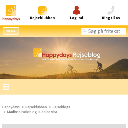
Rejseklubben
Log ind
Ring til os
MENU
Toggle
navigation
Happydays
Rejseklubben
Rejseblogs
Madinspiration og la dolce vita