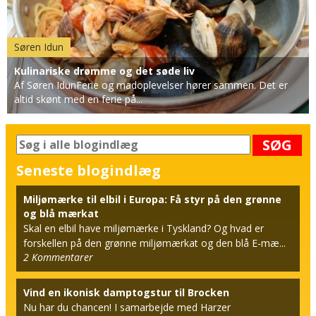
Søren Idun
Kulinariske drømme og det søde liv
Af Søren IdunFerie og madoplevelser hører sammen. Det er
altid skønt med en ferie på...
SØG
Seneste blogindlæg
Miljømærke til elbil i Europa: Få styr på den grønne
og blå mærkat
Skal en elbil have miljømærke i Tyskland? Og hvad er
forskellen på den grønne miljømærkat og den blå E-mæ...
2
Kommentarer
Vind en ikonisk damptogstur til Brocken
Nu har du chancen! I samarbejde med Harzer