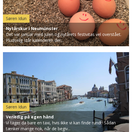
Søren Idun
Nytårskur i Neumünster
Det var januar med julen og nytårets festivitas vel overstået.
Pludselig står kalenderen der...
Søren Idun
Venedig på egen hånd
Vi tager da bare en taxi, hvis ikke vi kan finde rundt! Sådan
tænker mange nok, når de begiv...