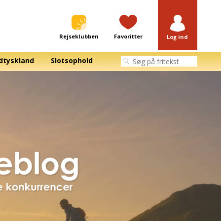
Rejseklubben
Favoritter
Log ind
dtyskland
Slotsophold