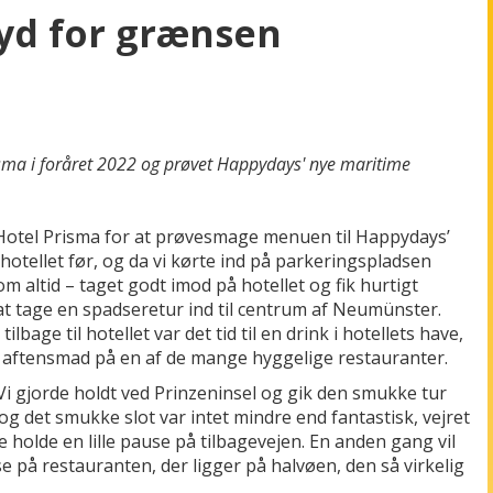
syd for grænsen
sma i foråret 2022 og prøvet Happydays' nye maritime
 Hotel Prisma for at prøvesmage menuen til Happydays’
otellet før, og da vi kørte ind på parkeringspladsen
om altid – taget godt imod på hotellet og fik hurtigt
il at tage en spadseretur ind til centrum af Neumünster.
bage til hotellet var det tid til en drink i hotellets have,
se aftensmad på en af de mange hyggelige restauranter.
i gjorde holdt ved Prinzeninsel og gik den smukke tur
 og det smukke slot var intet mindre end fantastisk, vejret
e holde en lille pause på tilbagevejen. En anden gang vil
ise på restauranten, der ligger på halvøen, den så virkelig