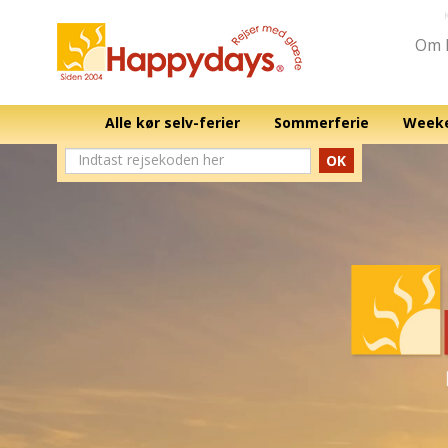
Om 
Alle kør selv-ferier
Sommerferie
Weeke
OK