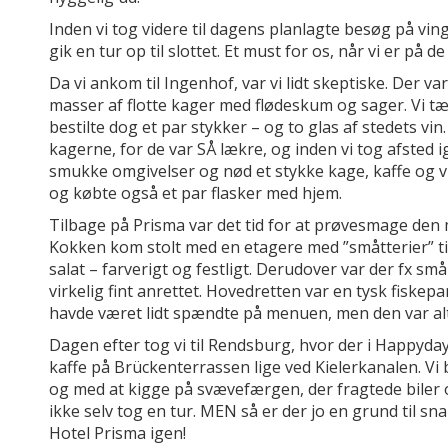
Inden vi tog videre til dagens planlagte besøg på vingå
gik en tur op til slottet. Et must for os, når vi er på de
Da vi ankom til Ingenhof, var vi lidt skeptiske. Der var 
masser af flotte kager med flødeskum og sager. Vi tæ
bestilte dog et par stykker – og to glas af stedets v
kagerne, for de var SÅ lækre, og inden vi tog afsted i
smukke omgivelser og nød et stykke kage, kaffe og vin
og købte også et par flasker med hjem.
Tilbage på Prisma var det tid for at prøvesmage den m
Kokken kom stolt med en etagere med ”småtterier” til 
salat – farverigt og festligt. Derudover var der fx små
virkelig fint anrettet. Hovedretten var en tysk fiskepa
havde været lidt spændte på menuen, men den var alt
Dagen efter tog vi til Rendsburg, hvor der i Happyda
kaffe på Brückenterrassen lige ved Kielerkanalen. Vi b
og med at kigge på svævefærgen, der fragtede biler o
ikke selv tog en tur. MEN så er der jo en grund til
Hotel Prisma igen!