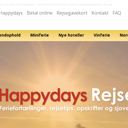
Kør selv-ferie med Happydays
- lidt bedre sommerferie, miniferie og weekendophold i Europa
Happydays
Betal online
Rejsegavekort
Kontakt
FAQ
ndophold
Miniferie
Nye hoteller
Vinferie
Nor