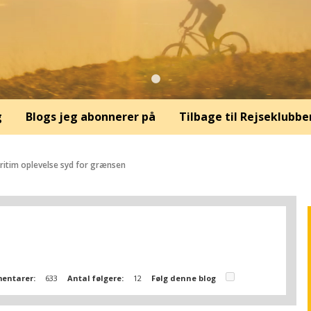
g
Blogs jeg abonnerer på
Tilbage til Rejseklubbe
ritim oplevelse syd for grænsen
entarer:
633
Antal følgere:
12
Følg denne blog