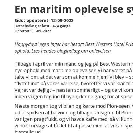
En maritim oplevelse 
Sidst opdateret: 12-09-2022
Dette indlæg er læst 3424 gange
Oprettet: 09-09-2022
Happydays' egen Inger har besøgt Best Western Hotel Pri
ophold. Læs hendes blogindlæg om oplevelsen.
Tilbage i april var min mand og jeg på Best Western
nye ophold med maritime oplevelser. Vi har været på h
talte vi om, at det var som at komme hjem! Vi blev – s
”flyttet ind” på vores værelse, hvorefter vi var klar t
Vejret var dejligt – næsten sommerligt – og da vi kom til
inden vi igen tog ind til byen; denne gang for at spi
Næste morgen tog vi bilen og kørte mod Plön-søen. V
ud til spidsen af halvøen og tilbage. Udsigten til Plön
var igen pragtfuldt, og vi havde kaffe med, så vi kunn
vi nok forsøge at få det til at passe med, at vi kan sp
hyggelig ud.