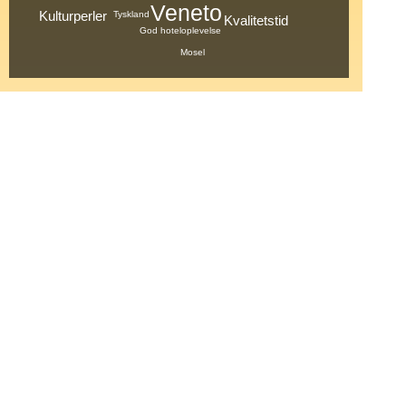
Veneto
Kulturperler
Tyskland
Kvalitetstid
God hoteloplevelse
Mosel