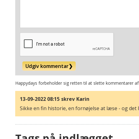
Udgiv kommentar
❯
Happydays forbeholder sig retten til at slette kommentarer af
13-09-2022 08:15
skrev
Karin
Sikke en fin historie, en fornøjelse at læse - og det ly
Tags på indlægget