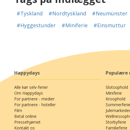
#Tyskland
#Nordtyskland
#Neumünster
#Hyggestunder
#Miniferie
#Einsmuttur
Happydays
Populære 
Alle kør selv-ferier
Slotsophold
Om Happydays
Miniferie
For partnere - medier
Kroophold
For partnere - hoteller
Sommerferie
Film
Julemarkede
Betal online
Wellnessoph
Pressehjørnet
Storbyferie
Kontakt os
Familieferie