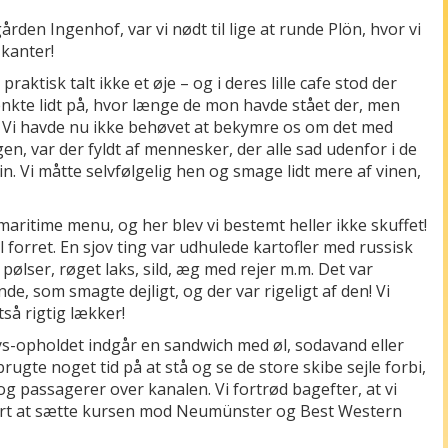
rden Ingenhof, var vi nødt til lige at runde Plön, hvor vi
 kanter!
praktisk talt ikke et øje – og i deres lille cafe stod der
nkte lidt på, hvor længe de mon havde stået der, men
in. Vi havde nu ikke behøvet at bekymre os om det med
gen, var der fyldt af mennesker, der alle sad udenfor i de
. Vi måtte selvfølgelig hen og smage lidt mere af vinen,
aritime menu, og her blev vi bestemt heller ikke skuffet!
forret. En sjov ting var udhulede kartofler med russisk
 pølser, røget laks, sild, æg med rejer m.m. Det var
nde, som smagte dejligt, og der var rigeligt af den! Vi
så rigtig lækker!
ys-opholdet indgår en sandwich med øl, sodavand eller
rugte noget tid på at stå og se de store skibe sejle forbi,
g passagerer over kanalen. Vi fortrød bagefter, at vi
 snart at sætte kursen mod Neumünster og Best Western