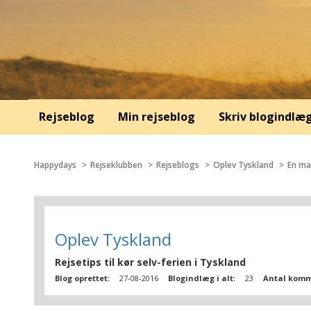
Rejseblog
Min rejseblog
Skriv blogindlæ
Happydays
Rejseklubben
Rejseblogs
Oplev Tyskland
En ma
Oplev Tyskland
Rejsetips til kør selv-ferien i Tyskland
Blog oprettet:
27-08-2016
Blogindlæg i alt:
23
Antal komm