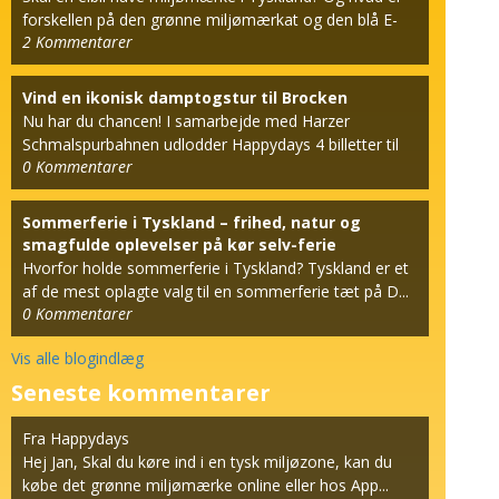
forskellen på den grønne miljømærkat og den blå E-
2
Kommentarer
mæ...
Vind en ikonisk damptogstur til Brocken
Nu har du chancen! I samarbejde med Harzer
Schmalspurbahnen udlodder Happydays 4 billetter til
0
Kommentarer
den berømt...
Sommerferie i Tyskland – frihed, natur og
smagfulde oplevelser på kør selv-ferie
Hvorfor holde sommerferie i Tyskland? Tyskland er et
af de mest oplagte valg til en sommerferie tæt på D...
0
Kommentarer
Vis alle blogindlæg
Seneste kommentarer
Fra Happydays
Hej Jan, Skal du køre ind i en tysk miljøzone, kan du
købe det grønne miljømærke online eller hos App...