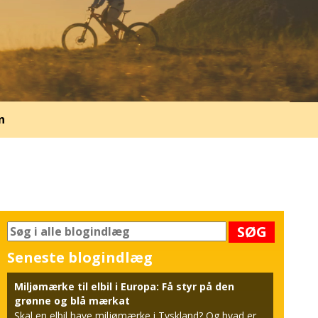
n
SØG
Seneste blogindlæg
Miljømærke til elbil i Europa: Få styr på den
grønne og blå mærkat
Skal en elbil have miljømærke i Tyskland? Og hvad er