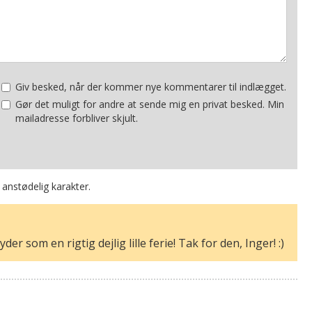
Giv besked, når der kommer nye kommentarer til indlægget.
Gør det muligt for andre at sende mig en privat besked. Min
mailadresse forbliver skjult.
 anstødelig karakter.
der som en rigtig dejlig lille ferie! Tak for den, Inger! :)