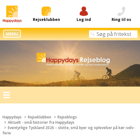
Rejseklubben
Log ind
Ring til os
MENU
Toggle
navigation
Happydays
Rejseklubben
Rejseblogs
Aktuelt - små historier fra Happydays
Eventyrlige Tyskland 2026 – slotte, små byer og oplevelser på kør-selv-
ferie