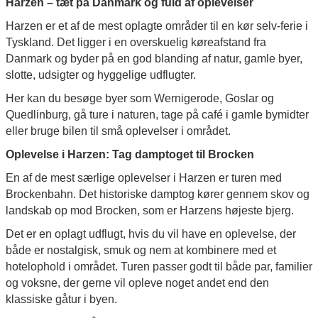
Harzen – tæt på Danmark og fuld af oplevelser
Harzen er et af de mest oplagte områder til en kør selv-ferie i
Tyskland. Det ligger i en overskuelig køreafstand fra
Danmark og byder på en god blanding af natur, gamle byer,
slotte, udsigter og hyggelige udflugter.
Her kan du besøge byer som Wernigerode, Goslar og
Quedlinburg, gå ture i naturen, tage på café i gamle bymidter
eller bruge bilen til små oplevelser i området.
Oplevelse i Harzen: Tag damptoget til Brocken
En af de mest særlige oplevelser i Harzen er turen med
Brockenbahn. Det historiske damptog kører gennem skov og
landskab op mod Brocken, som er Harzens højeste bjerg.
Det er en oplagt udflugt, hvis du vil have en oplevelse, der
både er nostalgisk, smuk og nem at kombinere med et
hotelophold i området. Turen passer godt til både par, familier
og voksne, der gerne vil opleve noget andet end den
klassiske gåtur i byen.