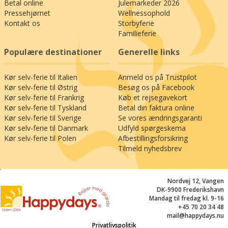
Betal online
Julemarkeder 2026
Pressehjørnet
Wellnessophold
Kontakt os
Storbyferie
Familieferie
Populære destinationer
Generelle links
Kør selv-ferie til Italien
Anmeld os på Trustpilot
Kør selv-ferie til Østrig
Besøg os på Facebook
Kør selv-ferie til Frankrig
Køb et rejsegavekort
Kør selv-ferie til Tyskland
Betal din faktura online
Kør selv-ferie til Sverige
Se vores ændringsgaranti
Kør selv-ferie til Danmark
Udfyld spørgeskema
Kør selv-ferie til Polen
Afbestillingsforsikring
Tilmeld nyhedsbrev
;
Nordvej 12, Vangen
DK-9900 Frederikshavn
Mandag til fredag kl. 9-16
+45 70 20 34 48
mail@happydays.nu
Privatlivspolitik