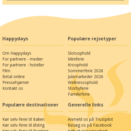
Happydays
Populære rejsetyper
Om Happydays
Slotsophold
For partnere - medier
Miniferie
For partnere - hoteller
Kroophold
Film
Sommerferie 2026
Betal online
Julemarkeder 2026
Pressehjørnet
Wellnessophold
Kontakt os
Storbyferie
Familieferie
Populære destinationer
Generelle links
Kør selv-ferie til Italien
Anmeld os på Trustpilot
Kør selv-ferie til Østrig
Besøg os på Facebook
Kør selv-ferie til Frankrig
Køb et rejsegavekort