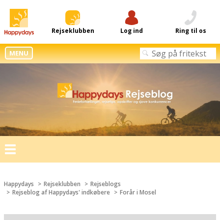
Rejseklubben
Log ind
Ring til os
MENU
Toggle
navigation
Happydays
Rejseklubben
Rejseblogs
Rejseblog af Happydays' indkøbere
Forår i Mosel