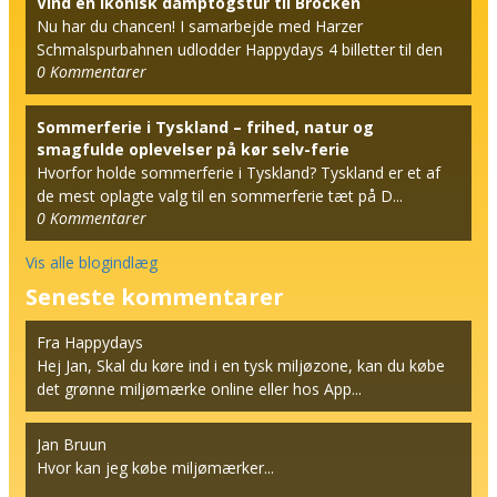
Vind en ikonisk damptogstur til Brocken
Nu har du chancen! I samarbejde med Harzer
Schmalspurbahnen udlodder Happydays 4 billetter til den
0
Kommentarer
berømt...
Sommerferie i Tyskland – frihed, natur og
smagfulde oplevelser på kør selv-ferie
Hvorfor holde sommerferie i Tyskland? Tyskland er et af
de mest oplagte valg til en sommerferie tæt på D...
0
Kommentarer
Vis alle blogindlæg
Seneste kommentarer
Fra Happydays
Hej Jan, Skal du køre ind i en tysk miljøzone, kan du købe
det grønne miljømærke online eller hos App...
Jan Bruun
Hvor kan jeg købe miljømærker...