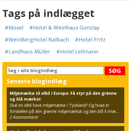
Tags på indlægget
#Mosel
#Hotel & Weinhaus Gonzlay
#WeinBergHotel Nalbach
#Hotel Fritz
#Landhaus Müller
#Hotel Lellmann
SØG
Seneste blogindlæg
Miljømærke til elbil i Europa: Få styr på den grønne
og blå mærkat
Skal en elbil have miljømærke i Tyskland? Og hvad er
forskellen på den grønne miljømærkat og den blå E-mæ...
2
Kommentarer