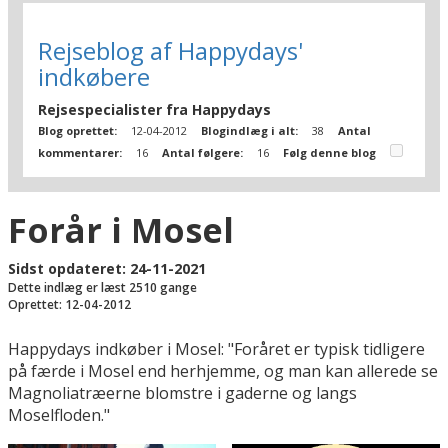
Rejseblog af Happydays'
indkøbere
Rejsespecialister fra Happydays
Blog oprettet:
12-04-2012
Blogindlæg i alt:
38
Antal
kommentarer:
16
Antal følgere:
16
Følg denne blog
Forår i Mosel
Sidst opdateret: 24-11-2021
Dette indlæg er læst 2510 gange
Oprettet: 12-04-2012
Happydays indkøber i Mosel: "Foråret er typisk tidligere
på færde i Mosel end herhjemme, og man kan allerede se
Magnoliatræerne blomstre i gaderne og langs
Moselfloden."