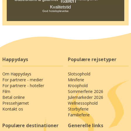
Italien
Kvalitetstid
God hoteloplevelse
Happydays
Populære rejsetyper
Om Happydays
Slotsophold
For partnere - medier
Miniferie
For partnere - hoteller
Kroophold
Film
Sommerferie 2026
Betal online
Julemarkeder 2026
Pressehjørnet
Wellnessophold
Kontakt os
Storbyferie
Familieferie
Populære destinationer
Generelle links