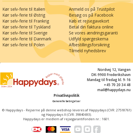
Kør selv-ferie til Italien
Anmeld os på Trustpilot
Kør selv-ferie til Østrig
Besøg os på Facebook
Kør selv-ferie til Frankrig
Køb et rejsegavekort
Kør selv-ferie til Tyskland
Betal din faktura online
Kør selv-ferie til Sverige
Se vores ændringsgaranti
Kør selv-ferie til Danmark
Udfyld spørgeskema
Kør selv-ferie til Polen
Afbestillingsforsikring
Tilmeld nyhedsbrev
;
Nordvej 12, Vangen
DK-9900 Frederikshavn
Mandag til fredag kl. 9-16
+45 70 20 34 48
mail@happydays.nu
Privatlivspolitik
Generelle betingelser
© Happydays - Rejserne på denne webshop leveres af Happydays (CVR: 27518761)
og Happydays II (CVR: 39840693).
Happydays er medlem af rejsegarantifonden nr.: 1601.