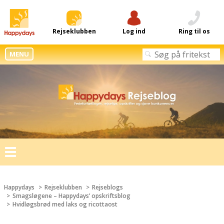
Rejseklubben
Log ind
Ring til os
MENU
Toggle
navigation
Happydays
Rejseklubben
Rejseblogs
Smagsløgene – Happydays’ opskriftsblog
Hvidløgsbrød med laks og ricottaost