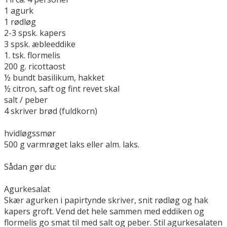
1 agurk
1 rødløg
2-3 spsk. kapers
3 spsk. æbleeddike
1. tsk. flormelis
200 g. ricottaost
½ bundt basilikum, hakket
½ citron, saft og fint revet skal
salt / peber
4 skriver brød (fuldkorn)
hvidløgssmør
500 g varmrøget laks eller alm. laks.
Sådan gør du:
Agurkesalat
Skær agurken i papirtynde skriver, snit rødløg og hak
kapers groft. Vend det hele sammen med eddiken og
flormelis go smat til med salt og peber. Stil agurkesalaten