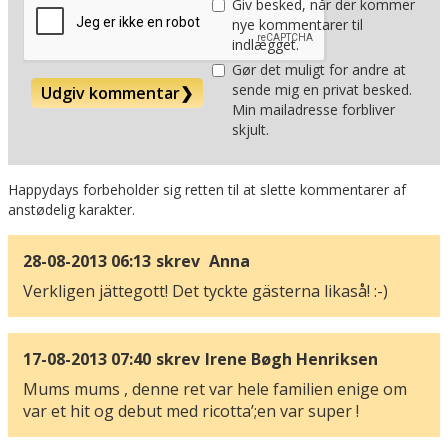
Giv besked, når der kommer
nye kommentarer til
indlægget.
Gør det muligt for andre at
sende mig en privat besked.
Udgiv kommentar
❯
Min mailadresse forbliver
skjult.
Happydays forbeholder sig retten til at slette kommentarer af
anstødelig karakter.
28-08-2013 06:13
skrev
Anna
Verkligen jättegott! Det tyckte gästerna likaså! :-)
17-08-2013 07:40
skrev
Irene Bøgh Henriksen
Mums mums , denne ret var hele familien enige om
var et hit og debut med ricotta’;en var super !