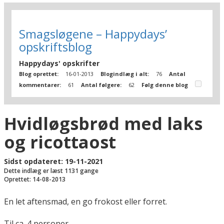
Smagsløgene – Happydays’
opskriftsblog
Happydays' opskrifter
Blog oprettet:
16-01-2013
Blogindlæg i alt:
76
Antal
kommentarer:
61
Antal følgere:
62
Følg denne blog
Hvidløgsbrød med laks
og ricottaost
Sidst opdateret: 19-11-2021
Dette indlæg er læst 1131 gange
Oprettet: 14-08-2013
En let aftensmad, en go frokost eller forret.
Til ca. 4 personer