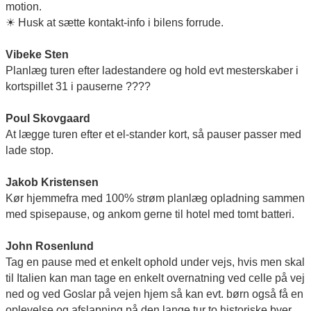
motion.
☀
Husk at sætte kontakt-info i bilens forrude.
Vibeke Sten
Planlæg turen efter ladestandere og hold evt mesterskaber i
kortspillet 31 i pauserne
????
Poul Skovgaard
At lægge turen efter et el-stander kort, så pauser passer med
lade stop.
Jakob Kristensen
Kør hjemmefra med 100% strøm planlæg opladning sammen
med spisepause, og ankom gerne til hotel med tomt batteri.
John Rosenlund
Tag en pause med et enkelt ophold under vejs, hvis men skal
til Italien kan man tage en enkelt overnatning ved celle på vej
ned og ved Goslar på vejen hjem så kan evt. børn også få en
oplevelse og afslapning på den lange tur to historiske byer.