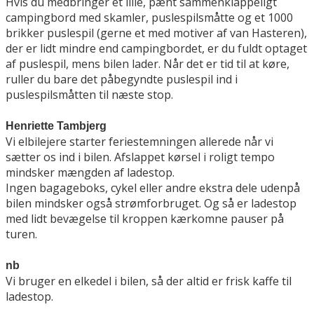
Hvis du medbringer et lille, pænt sammenklappeligt
campingbord med skamler, puslespilsmåtte og et 1000
brikker puslespil (gerne et med motiver af van Hasteren),
der er lidt mindre end campingbordet, er du fuldt optaget
af puslespil, mens bilen lader. Når det er tid til at køre,
ruller du bare det påbegyndte puslespil ind i
puslespilsmåtten til næste stop.
Henriette Tambjerg
Vi elbilejere starter feriestemningen allerede når vi
sætter os ind i bilen. Afslappet kørsel i roligt tempo
mindsker mængden af ladestop.
Ingen bagageboks, cykel eller andre ekstra dele udenpå
bilen mindsker også strømforbruget. Og så er ladestop
med lidt bevægelse til kroppen kærkomne pauser på
turen.
nb
Vi bruger en elkedel i bilen, så der altid er frisk kaffe til
ladestop.