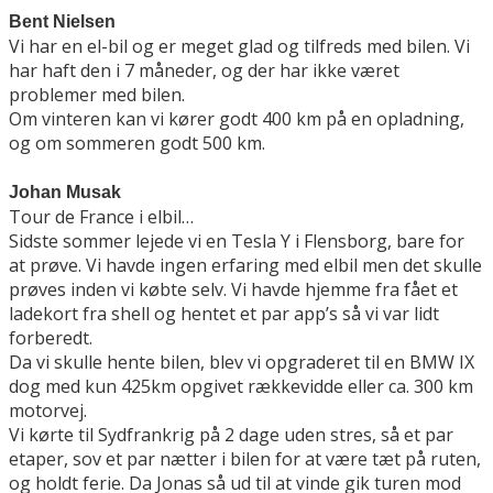
Bent Nielsen
Vi har en el-bil og er meget glad og tilfreds med bilen. Vi
har haft den i 7 måneder, og der har ikke været
problemer med bilen.
Om vinteren kan vi kører godt 400 km på en opladning,
og om sommeren godt 500 km.
Johan Musak
Tour de France i elbil…
Sidste sommer lejede vi en Tesla Y i Flensborg, bare for
at prøve. Vi havde ingen erfaring med elbil men det skulle
prøves inden vi købte selv. Vi havde hjemme fra fået et
ladekort fra shell og hentet et par app’s så vi var lidt
forberedt.
Da vi skulle hente bilen, blev vi opgraderet til en BMW IX
dog med kun 425km opgivet rækkevidde eller ca. 300 km
motorvej.
Vi kørte til Sydfrankrig på 2 dage uden stres, så et par
etaper, sov et par nætter i bilen for at være tæt på ruten,
og holdt ferie. Da Jonas så ud til at vinde gik turen mod