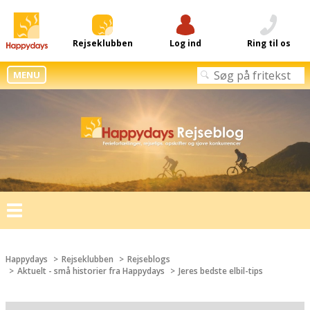
Rejseklubben
Log ind
Ring til os
MENU
Toggle
navigation
Happydays
Rejseklubben
Rejseblogs
Aktuelt - små historier fra Happydays
Jeres bedste elbil-tips