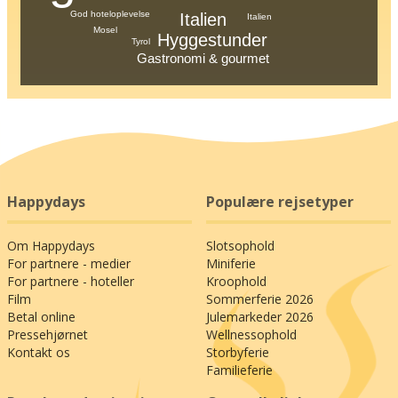
God hoteloplevelse
Italien
Italien
Mosel
Hyggestunder
Tyrol
Gastronomi & gourmet
Happydays
Populære rejsetyper
Om Happydays
Slotsophold
For partnere - medier
Miniferie
For partnere - hoteller
Kroophold
Film
Sommerferie 2026
Betal online
Julemarkeder 2026
Pressehjørnet
Wellnessophold
Kontakt os
Storbyferie
Familieferie