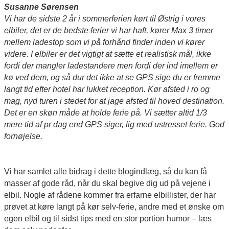
Susanne Sørensen
Vi har de sidste 2 år i sommerferien kørt til Østrig i vores
elbiler, det er de bedste ferier vi har haft, kører Max 3 timer
mellem ladestop som vi på forhånd finder inden vi kører
videre. I elbiler er det vigtigt at sætte et realistisk mål, ikke
fordi der mangler ladestandere men fordi der ind imellem er
kø ved dem, og så dur det ikke at se GPS sige du er fremme
langt tid efter hotel har lukket reception. Kør afsted i ro og
mag, nyd turen i stedet for at jage afsted til hoved destination.
Det er en skøn måde at holde ferie på. Vi sætter altid 1/3
mere tid af pr dag end GPS siger, lig med ustresset ferie. God
fornøjelse.
Vi har samlet alle bidrag i dette blogindlæg, så du kan få
masser af gode råd, når du skal begive dig ud på vejene i
elbil. Nogle af rådene kommer fra erfarne elbillister, der har
prøvet at køre langt på kør selv-ferie, andre med et ønske om
egen elbil og til sidst tips med en stor portion humor – læs