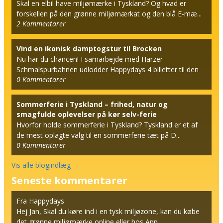
Skal en elbil have miljømærke i Tyskland? Og hvad er
forskellen på den grønne miljømærkat og den blå E-mæ...
2
Kommentarer
Vind en ikonisk damptogstur til Brocken
Nu har du chancen! I samarbejde med Harzer
Schmalspurbahnen udlodder Happydays 4 billetter til den
0
Kommentarer
berømt...
Sommerferie i Tyskland – frihed, natur og
smagfulde oplevelser på kør selv-ferie
Hvorfor holde sommerferie i Tyskland? Tyskland er et af
de mest oplagte valg til en sommerferie tæt på D...
0
Kommentarer
Vis alle blogindlæg
Seneste kommentarer
Fra Happydays
Hej Jan, Skal du køre ind i en tysk miljøzone, kan du købe
det grønne miljømærke online eller hos App...