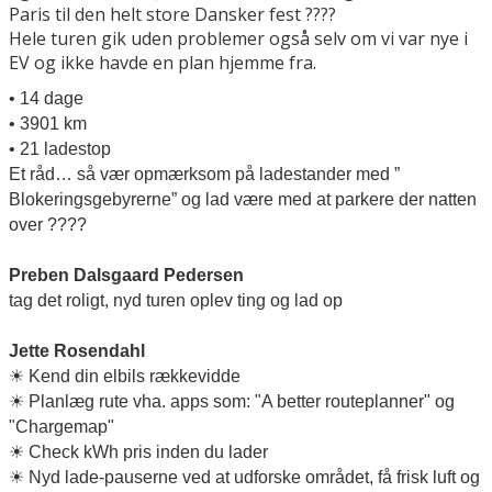
Paris til den helt store Dansker fest
????
Hele turen gik uden problemer også selv om vi var nye i
EV og ikke havde en plan hjemme fra.
• 14 dage
• 3901 km
• 21 ladestop
Et råd… så vær opmærksom på ladestander med ”
Blokeringsgebyrerne” og lad være med at parkere der natten
over
????
Preben Dalsgaard Pedersen
tag det roligt, nyd turen oplev ting og lad op
Jette Rosendahl
☀
Kend din elbils rækkevidde
☀
Planlæg rute vha. apps som: "A better routeplanner" og
"Chargemap"
☀
Check kWh pris inden du lader
☀
Nyd lade-pauserne ved at udforske området, få frisk luft og