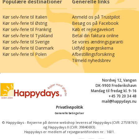
Populære destinationer
Generelle links
Kør selv-ferie til Italien
Anmeld os på Trustpilot
Kør selv-ferie til Østrig
Besøg os på Facebook
Kør selv-ferie til Frankrig
Køb et rejsegavekort
Kør selv-ferie til Tyskland
Betal din faktura online
Kør selv-ferie til Sverige
Se vores ændringsgaranti
Kør selv-ferie til Danmark
Udfyld spørgeskema
Kør selv-ferie til Polen
Afbestillingsforsikring
Tilmeld nyhedsbrev
;
Nordvej 12, Vangen
DK-9900 Frederikshavn
Mandag til fredag kl. 9-16
+45 70 20 34 48
mail@happydays.nu
Privatlivspolitik
Generelle betingelser
© Happydays - Rejserne på denne webshop leveres af Happydays (CVR: 27518761)
og Happydays II (CVR: 39840693).
Happydays er medlem af rejsegarantifonden nr.: 1601.