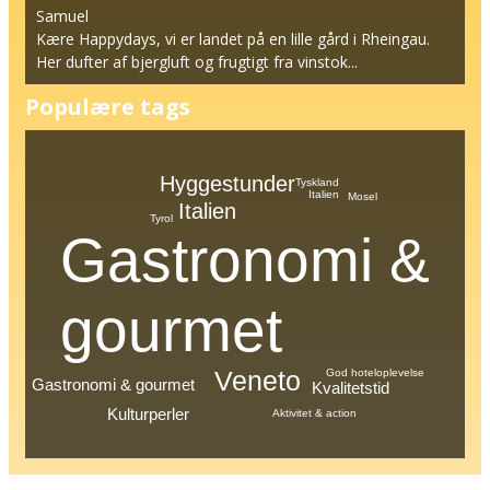
Samuel
Kære Happydays, vi er landet på en lille gård i Rheingau.
Her dufter af bjergluft og frugtigt fra vinstok...
Populære tags
Hyggestunder
Tyskland
Italien
Mosel
Italien
Tyrol
Gastronomi &
gourmet
Veneto
God hoteloplevelse
Gastronomi & gourmet
Kvalitetstid
Kulturperler
Aktivitet & action