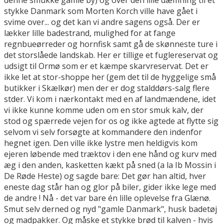
stykke Danmark som Morten Korch ville have gået i
svime over... og det kan vi andre sagens også. Der er
lækker lille badestrand, mulighed for at fange
regnbueørreder og hornfisk samt gå de skønneste ture i
det storslåede landskab. Her er tillige et fuglereservat og
udsigt til Ormø som er et kæmpe skarvreservat. Det er
ikke let at stor-shoppe her (gem det til de hyggelige små
butikker i Skælkør) men der er dog stalddørs-salg flere
stder. Vi kom i nærkontakt med en af landmændene, idet
vi ikke kunne komme uden om en stor smuk kalv, der
stod og spærrede vejen for os og ikke agtede at flytte sig
selvom vi selv forsøgte at kommandere den indenfor
hegnet igen. Den ville ikke lystre men heldigvis kom
ejeren løbende med træktov i den ene hånd og kurv med
æg i den anden, kasketten kækt på sned (a la Ib Mossin i
De Røde Heste) og sagde bare: Det gør han altid, hver
eneste dag står han og glor på biler, gider ikke lege med
de andre ! Nå - det var bare én lille oplevelse fra Glænø.
Smut selv derned og nyd "gamle Danmark", husk badetøj
og madpakker. Og måske et stykke brød til kalven - hvis