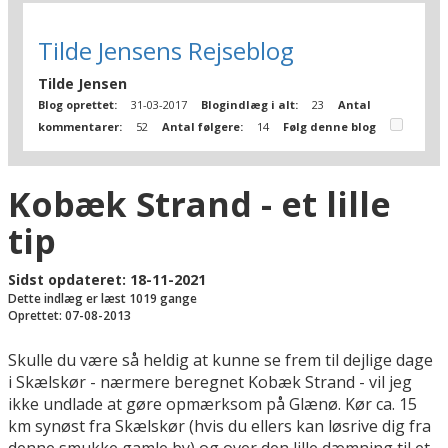
Tilde Jensens Rejseblog
Tilde Jensen
Blog oprettet:
31-03-2017
Blogindlæg i alt:
23
Antal
kommentarer:
52
Antal følgere:
14
Følg denne blog
Kobæk Strand - et lille
tip
Sidst opdateret: 18-11-2021
Dette indlæg er læst 1019 gange
Oprettet: 07-08-2013
Skulle du være så heldig at kunne se frem til dejlige dage
i Skælskør - nærmere beregnet Kobæk Strand - vil jeg
ikke undlade at gøre opmærksom på Glænø. Kør ca. 15
km synøst fra Skælskør (hvis du ellers kan løsrive dig fra
denne smukke gamle by) og over den lille dæmning til et