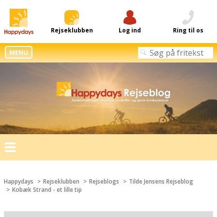
Rejseklubben
Log ind
Ring til os
MENU
Toggle
navigation
Happydays
Rejseklubben
Rejseblogs
Tilde Jensens Rejseblog
Kobæk Strand - et lille tip