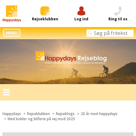
Rejseklubben
Log ind
Ring til os
MENU
Toggle
navigation
Happydays
Rejseklubben
Rejseblogs
20 år med Happydays
Med bobler og bilferie på vej mod 2025