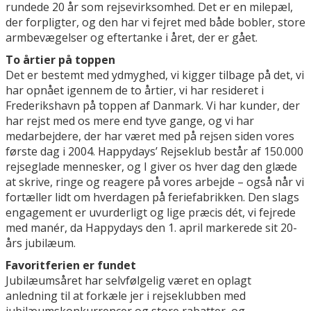
rundede 20 år som rejsevirksomhed. Det er en milepæl,
der forpligter, og den har vi fejret med både bobler, store
armbevægelser og eftertanke i året, der er gået.
To årtier på toppen
Det er bestemt med ydmyghed, vi kigger tilbage på det, vi
har opnået igennem de to årtier, vi har resideret i
Frederikshavn på toppen af Danmark. Vi har kunder, der
har rejst med os mere end tyve gange, og vi har
medarbejdere, der har været med på rejsen siden vores
første dag i 2004. Happydays’ Rejseklub består af 150.000
rejseglade mennesker, og I giver os hver dag den glæde
at skrive, ringe og reagere på vores arbejde – også når vi
fortæller lidt om hverdagen på feriefabrikken. Den slags
engagement er uvurderligt og lige præcis dét, vi fejrede
med manér, da Happydays den 1. april markerede sit 20-
års jubilæum.
Favoritferien er fundet
Jubilæumsåret har selvfølgelig været en oplagt
anledning til at forkæle jer i rejseklubben med
jubilæumskonkurrencer og store rabatter, og