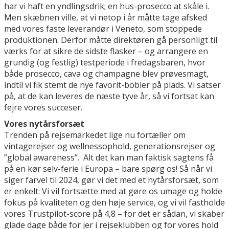
har vi haft en yndlingsdrik; en hus-prosecco at skåle i.
Men skæbnen ville, at vi netop i år måtte tage afsked
med vores faste leverandør i Veneto, som stoppede
produktionen. Derfor måtte direktøren gå personligt til
værks for at sikre de sidste flasker – og arrangere en
grundig (og festlig) testperiode i fredagsbaren, hvor
både prosecco, cava og champagne blev prøvesmagt,
indtil vi fik stemt de nye favorit-bobler på plads. Vi satser
på, at de kan leveres de næste tyve år, så vi fortsat kan
fejre vores succeser.
Vores nytårsforsæt
Trenden på rejsemarkedet lige nu fortæller om
vintagerejser og wellnessophold, generationsrejser og
”global awareness”. Alt det kan man faktisk sagtens få
på en kør selv-ferie i Europa – bare spørg os! Så når vi
siger farvel til 2024, gør vi det med et nytårsforsæt, som
er enkelt: Vi vil fortsætte med at gøre os umage og holde
fokus på kvaliteten og den høje service, og vi vil fastholde
vores Trustpilot-score på 4,8 – for det er sådan, vi skaber
glade dage både for jer i rejseklubben og for vores hold