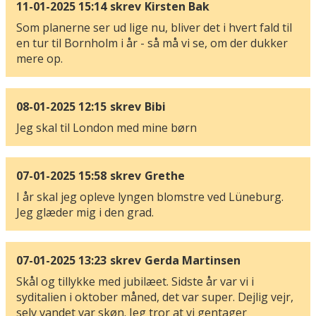
11-01-2025 15:14
skrev
Kirsten Bak
Som planerne ser ud lige nu, bliver det i hvert fald til
en tur til Bornholm i år - så må vi se, om der dukker
mere op.
08-01-2025 12:15
skrev
Bibi
Jeg skal til London med mine børn
07-01-2025 15:58
skrev
Grethe
I år skal jeg opleve lyngen blomstre ved Lüneburg.
Jeg glæder mig i den grad.
07-01-2025 13:23
skrev
Gerda Martinsen
Skål og tillykke med jubilæet. Sidste år var vi i
syditalien i oktober måned, det var super. Dejlig vejr,
selv vandet var skøn. Jeg tror at vi gentager