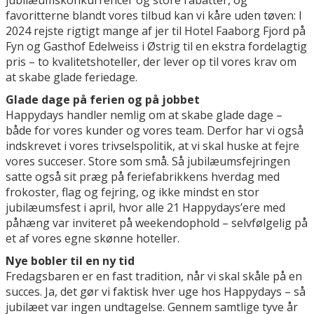
favoritterne blandt vores tilbud kan vi kåre uden tøven: I
2024 rejste rigtigt mange af jer til Hotel Faaborg Fjord på
Fyn og Gasthof Edelweiss i Østrig til en ekstra fordelagtig
pris – to kvalitetshoteller, der lever op til vores krav om
at skabe glade feriedage.
Glade dage på ferien og på jobbet
Happydays handler nemlig om at skabe glade dage –
både for vores kunder og vores team. Derfor har vi også
indskrevet i vores trivselspolitik, at vi skal huske at fejre
vores succeser. Store som små. Så jubilæumsfejringen
satte også sit præg på feriefabrikkens hverdag med
frokoster, flag og fejring, og ikke mindst en stor
jubilæumsfest i april, hvor alle 21 Happydays’ere med
påhæng var inviteret på weekendophold – selvfølgelig på
et af vores egne skønne hoteller.
Nye bobler til en ny tid
Fredagsbaren er en fast tradition, når vi skal skåle på en
succes. Ja, det gør vi faktisk hver uge hos Happydays – så
jubilæet var ingen undtagelse. Gennem samtlige tyve år