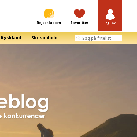
Rejseklubben
Favoritter
Log ind
dtyskland
Slotsophold