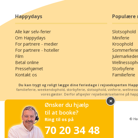
Happydays
Populære 
Alle kør selv-ferier
Slotsophold
Om Happydays
Miniferie
For partnere - medier
Kroophold
For partnere - hoteller
Sommerferie
Film
Julemarkede
Betal online
Wellnessoph
Pressehjørnet
Storbyferie
Kontakt os
Familieferie
Du kan trygt og roligt lægge dine feriedage i rejseeksperten Ha
familieferie, weekendophold, storbyferie, slotsophold, vinferie, wellne
vores gæster. Derfor afspejler rejsebeskrivelserne på happy
×
Ønsker du hjælp
til at booke?
© Ha
Ring til os på
70 20 34 48