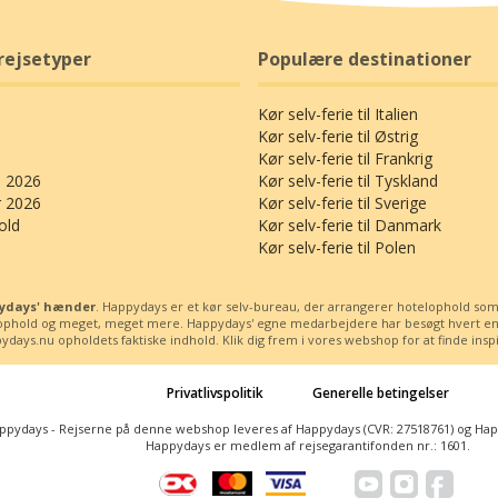
rejsetyper
Populære destinationer
Kør selv-ferie til Italien
Kør selv-ferie til Østrig
Kør selv-ferie til Frankrig
 2026
Kør selv-ferie til Tyskland
r 2026
Kør selv-ferie til Sverige
old
Kør selv-ferie til Danmark
Kør selv-ferie til Polen
ppydays' hænder
. Happydays er et kør selv-bureau, der arrangerer hotelophold som kø
ssophold og meget, meget mere. Happydays' egne medarbejdere har besøgt hvert enest
days.nu opholdets faktiske indhold. Klik dig frem i vores webshop for at finde inspira
Privatlivspolitik
Generelle betingelser
ppydays - Rejserne på denne webshop leveres af Happydays (CVR: 27518761) og Happy
Happydays er medlem af rejsegarantifonden nr.: 1601.