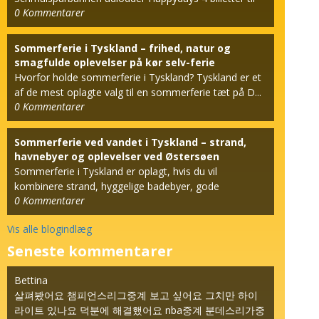
0
Kommentarer
den berømt...
Sommerferie i Tyskland – frihed, natur og
smagfulde oplevelser på kør selv-ferie
Hvorfor holde sommerferie i Tyskland? Tyskland er et
af de mest oplagte valg til en sommerferie tæt på D...
0
Kommentarer
Sommerferie ved vandet i Tyskland – strand,
havnebyer og oplevelser ved Østersøen
Sommerferie i Tyskland er oplagt, hvis du vil
kombinere strand, hyggelige badebyer, gode
0
Kommentarer
hotelophold og k...
Vis alle blogindlæg
Seneste kommentarer
Bettina
살펴봤어요 챔피언스리그중계 보고 싶어요 그치만 하이
라이트 있나요 덕분에 해결했어요 nba중계 분데스리가중