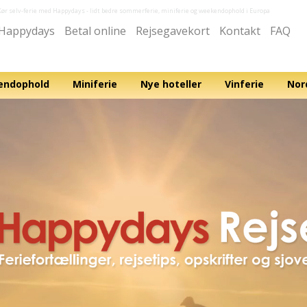
Kør selv-ferie med Happydays
- lidt bedre sommerferie, miniferie og weekendophold i Europa
Happydays
Betal online
Rejsegavekort
Kontakt
FAQ
ndophold
Miniferie
Nye hoteller
Vinferie
Nor