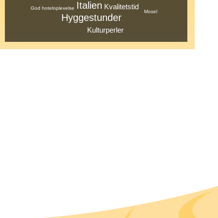
Italien
Kvalitetstid
God hoteloplevelse
Mosel
Hyggestunder
Kulturperler