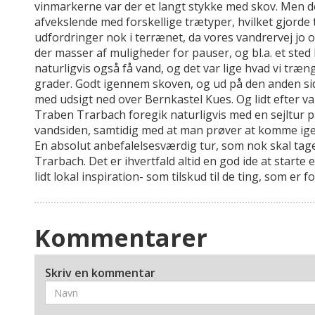
vinmarkerne var der et langt stykke med skov. Men de
afvekslende med forskellige trætyper, hvilket gjord
udfordringer nok i terrænet, da vores vandrervej jo 
der masser af muligheder for pauser, og bl.a. et st
naturligvis også få vand, og det var lige hvad vi træn
grader. Godt igennem skoven, og ud på den anden side
med udsigt ned over Bernkastel Kues. Og lidt efter va
Traben Trarbach foregik naturligvis med en sejltur 
vandsiden, samtidig med at man prøver at komme ige
En absolut anbefalelsesværdig tur, som nok skal tag
Trarbach. Det er ihvertfald altid en god ide at starte
lidt lokal inspiration- som tilskud til de ting, som er
Kommentarer
Skriv en kommentar