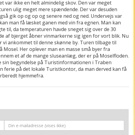
t var ikke en helt almindelig skov. Den var meget
e turen ulig meget mere spændende. Der var desuden
også gik op og op og senere ned og ned. Undervejs var
ed kan man få læsket ganen med vin fra egnen. Man kan
gte til, da temperaturen havde sneget sig over de 30
 af bjerget åbner vinmarkerne sig igen for vort blik. Nu
r vi ankommet til denne skønne by. Turen tilbage til
på Mosel. Her oplever man en masse små byer fra
nnem et af de mange sluseanlæg, der er på Moselfloden.
e sin begyndelse på Turistinformationen i Traben
 en ferie på det lokale Turistkontor, da man derved kan få
 forberedt hjemmefra.