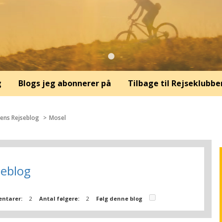
g
Blogs jeg abonnerer på
Tilbage til Rejseklubbe
sens Rejseblog
Mosel
seblog
ntarer:
2
Antal følgere:
2
Følg denne blog