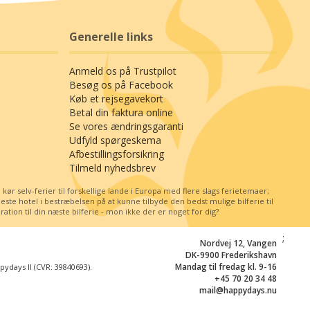
Generelle links
Anmeld os på Trustpilot
Besøg os på Facebook
Køb et rejsegavekort
Betal din faktura online
Se vores ændringsgaranti
Udfyld spørgeskema
Afbestillingsforsikring
Tilmeld nyhedsbrev
r selv-ferier til forskellige lande i Europa med flere slags ferietemaer;
e hotel i bestræbelsen på at kunne tilbyde den bedst mulige bilferie til
tion til din næste bilferie - mon ikke der er noget for dig?
;
Nordvej 12, Vangen
DK-9900 Frederikshavn
Mandag til fredag kl. 9-16
days II (CVR: 39840693).
+45 70 20 34 48
mail@happydays.nu