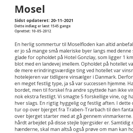
Mosel
Sidst opdateret: 20-11-2021
Dette indlæg er læst 1545 gange
Oprettet: 10-05-2012
En herlig sommertur til Moselfloden kan altid anbefal
er jo så mange små maleriske byer langs med denne sk
glade for opholdet på Hotel Gonzlay, som ligger 1 km 
blot med en landevej imellem. Opholdet på hotellet v
de mere erindringsværdige ting ved hotellet var vins
hotelejeren var tidligere vinsælger i Danmark. Derfor
en meget festlig type, ja så var successen hjemme. H
bordet, men til forskel fra andre spyttede han ikke vi
nok ekstra festligt. Vi smagte 5 forskellige vine, og h
hver slags. En rigtig hyggelig og festlig aften. I dett
tur op over bjerget fra Traben-Trarbach til den fan
over bjerget starter med at gå gennem vinmarkerne. Vi 
hårdt arbejdet på disse stejle bjergsider er. Samtid
hænderne, skal man altså også prøve om man kan ho