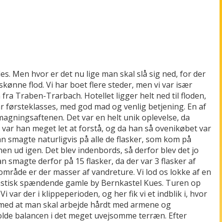
es. Men hvor er det nu lige man skal slå sig ned, for der
ønne flod. Vi har boet flere steder, men vi var især
fra Traben-Trarbach. Hotellet ligger helt ned til floden,
ar førsteklasses, med god mad og venlig betjening. En af
magningsaftenen. Det var en helt unik oplevelse, da
 var han meget let at forstå, og da han så ovenikøbet var
an smagte naturligvis på alle de flasker, som kom på
nen ud igen. Det blev indenbords, så derfor blev det jo
an smagte derfor på 15 flasker, da der var 3 flasker af
e område er der masser af vandreture. Vi lod os lokke af en
tastisk spændende gamle by Bernkastel Kues. Turen op
var der i klippeperioden, og her fik vi et indblik i, hvor
ig med at man skal arbejde hårdt med armene og
lde balancen i det meget uvejsomme terræn. Efter