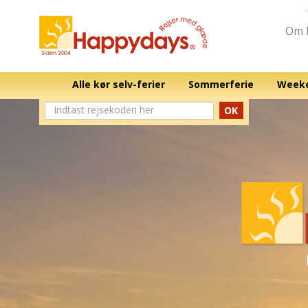
Om 
Alle kør selv-ferier
Sommerferie
Weeke
OK