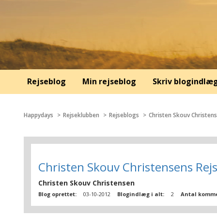
Rejseblog
Min rejseblog
Skriv blogindlæ
Happydays
Rejseklubben
Rejseblogs
Christen Skouv Christen
Christen Skouv Christensens Rej
Christen Skouv Christensen
Blog oprettet:
03-10-2012
Blogindlæg i alt:
2
Antal komme