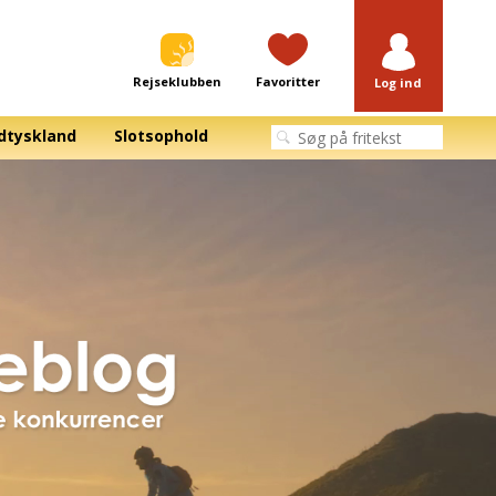
Rejseklubben
Favoritter
Log ind
dtyskland
Slotsophold