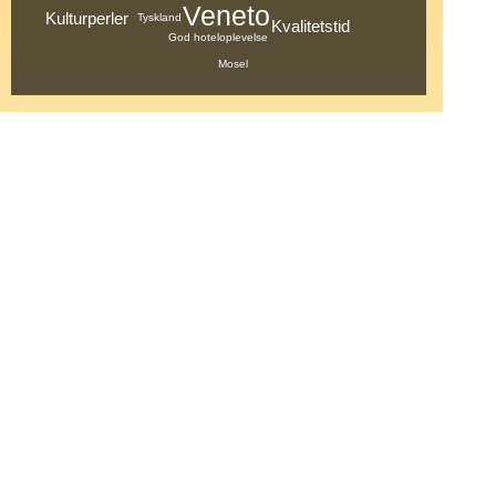
Veneto
Kulturperler
Tyskland
Kvalitetstid
God hoteloplevelse
Mosel