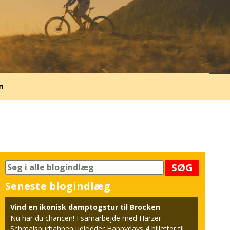
n
SØG
Seneste blogindlæg
Vind en ikonisk damptogstur til Brocken
Nu har du chancen! I samarbejde med Harzer
Schmalspurbahnen udlodder Happydays 4 billetter til