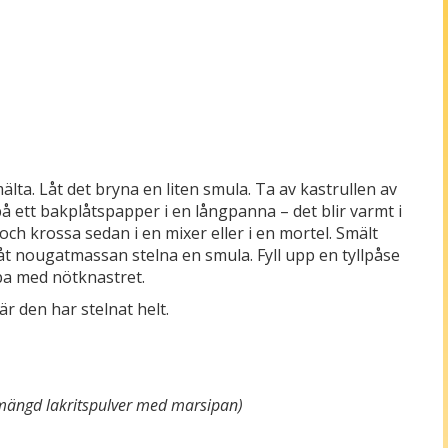
älta. Låt det bryna en liten smula. Ta av kastrullen av
å ett bakplåtspapper i en långpanna – det blir varmt i
ch krossa sedan i en mixer eller i en mortel. Smält
åt nougatmassan stelna en smula. Fyll upp en tyllpåse
pa med nötknastret.
är den har stelnat helt.
i mängd lakritspulver med marsipan)