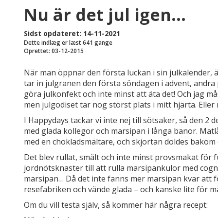
Nu är det jul igen…
Sidst opdateret: 14-11-2021
Dette indlæg er læst 641 gange
Oprettet: 03-12-2015
När man öppnar den första luckan i sin julkalender, ä
tar in julgranen den första söndagen i advent, andra
göra julkonfekt och inte minst att äta det! Och jag måst
men julgodiset tar nog störst plats i mitt hjärta. Elle
I Happydays tackar vi inte nej till sötsaker, så den 2
med glada kollegor och marsipan i långa banor. Matlå
med en chokladsmältare, och skjortan doldes bakom e
Det blev rullat, smält och inte minst provsmakat för 
jordnötsknaster till att rulla marsipankulor med cog
marsipan… Då det inte fanns mer marsipan kvar att for
resefabriken och vände glada – och kanske lite för m
Om du vill testa själv, så kommer här några recept: