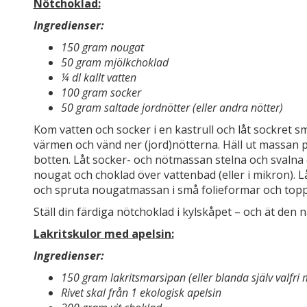
Nötchoklad:
Ingredienser:
150 gram nougat
50 gram mjölkchoklad
¼ dl kallt vatten
100 gram socker
50 gram saltade jordnötter (eller andra nötter)
Kom vatten och socker i en kastrull och låt sockret sm
värmen och vänd ner (jord)nötterna. Häll ut massan p
botten. Låt socker- och nötmassan stelna och svalna o
nougat och choklad över vattenbad (eller i mikron). L
och spruta nougatmassan i små folieformar och top
Ställ din färdiga nötchoklad i kylskåpet – och ät den n
Lakritskulor med apelsin:
Ingredienser:
150 gram lakritsmarsipan (eller blanda själv valfr
Rivet skal från 1 ekologisk apelsin