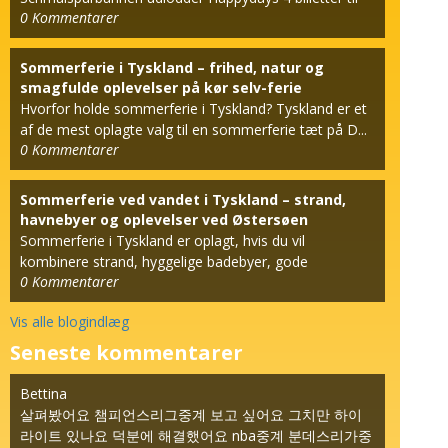
0
Kommentarer
den berømt...
Sommerferie i Tyskland – frihed, natur og
smagfulde oplevelser på kør selv-ferie
Hvorfor holde sommerferie i Tyskland? Tyskland er et
af de mest oplagte valg til en sommerferie tæt på D...
0
Kommentarer
Sommerferie ved vandet i Tyskland – strand,
havnebyer og oplevelser ved Østersøen
Sommerferie i Tyskland er oplagt, hvis du vil
kombinere strand, hyggelige badebyer, gode
0
Kommentarer
hotelophold og k...
Vis alle blogindlæg
Seneste kommentarer
Bettina
살펴봤어요 챔피언스리그중계 보고 싶어요 그치만 하이
라이트 있나요 덕분에 해결했어요 nba중계 분데스리가중