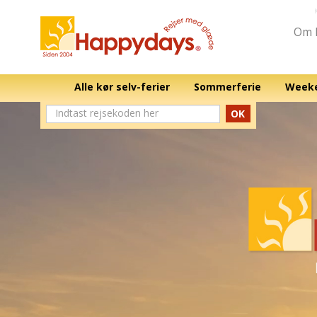
Om 
Alle kør selv-ferier
Sommerferie
Weeke
OK