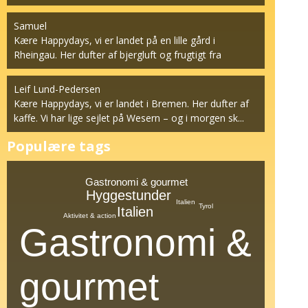
계...
Samuel
Kære Happydays, vi er landet på en lille gård i
Rheingau. Her dufter af bjergluft og frugtigt fra
vinstok...
Leif Lund-Pedersen
Kære Happydays, vi er landet i Bremen. Her dufter af
kaffe. Vi har lige sejlet på Wesern – og i morgen sk...
Populære tags
Gastronomi & gourmet
Hyggestunder
Italien
Tyrol
Italien
Aktivitet & action
Gastronomi &
gourmet