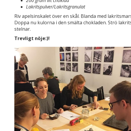
200 gram vit choklad
Lakritspulver/Lakritsgranulat
Riv apelsinskalet över en skål. Blanda med lakritsmars
Doppa nu kulorna i den smälta chokladen. Strö lakrit
stelnar.
Trevligt nöje:
)!