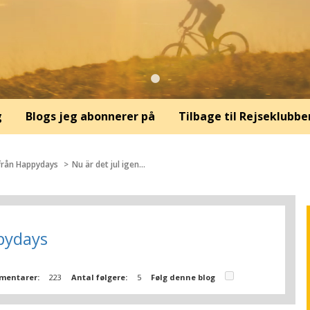
g
Blogs jeg abonnerer på
Tilbage til Rejseklubbe
 från Happydays
Nu är det jul igen…
ppydays
mentarer:
223
Antal følgere:
5
Følg denne blog