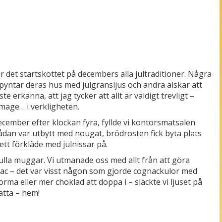
r det startskottet på decembers alla jultraditioner. Några
 pyntar deras hus med julgransljus och andra älskar att
e erkänna, att jag tycker att allt är väldigt trevligt –
r mage… i verkligheten.
 december efter klockan fyra, fyllde vi kontorsmatsalen
dan var utbytt med nougat, brödrosten fick byta plats
tt förkläde med julnissar på.
fulla muggar. Vi utmanade oss med allt från att göra
nac – det var visst någon som gjorde cognackulor med
ma eller mer choklad att doppa i – släckte vi ljuset på
ätta – hem!