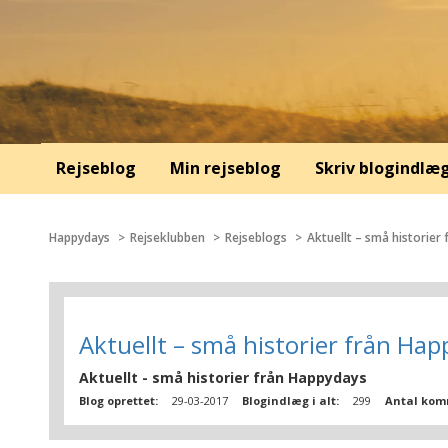
Rejseblog
Min rejseblog
Skriv blogindlæ
Happydays
Rejseklubben
Rejseblogs
Aktuellt – små historier
Aktuellt – små historier från Ha
Aktuellt - små historier från Happydays
Blog oprettet:
29-03-2017
Blogindlæg i alt:
299
Antal kom