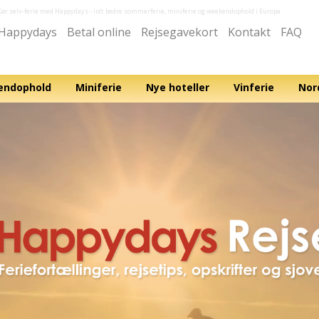
Kør selv-ferie med Happydays
- lidt bedre sommerferie, miniferie og weekendophold i Europa
Happydays
Betal online
Rejsegavekort
Kontakt
FAQ
ndophold
Miniferie
Nye hoteller
Vinferie
Nor