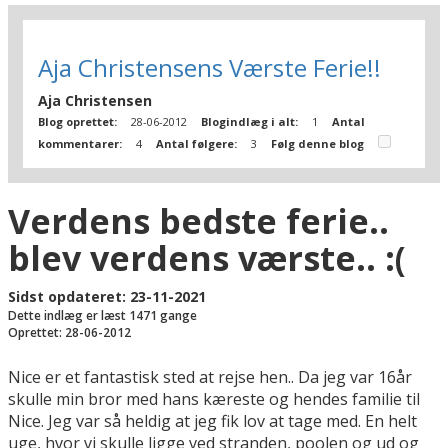
Aja Christensens Værste Ferie!!
Aja Christensen
Blog oprettet:
28-06-2012
Blogindlæg i alt:
1
Antal
kommentarer:
4
Antal følgere:
3
Følg denne blog
Verdens bedste ferie..
blev verdens værste.. :(
Sidst opdateret: 23-11-2021
Dette indlæg er læst 1471 gange
Oprettet: 28-06-2012
Nice er et fantastisk sted at rejse hen.. Da jeg var 16år
skulle min bror med hans kæreste og hendes familie til
Nice. Jeg var så heldig at jeg fik lov at tage med. En helt
uge, hvor vi skulle ligge ved stranden, poolen og ud og