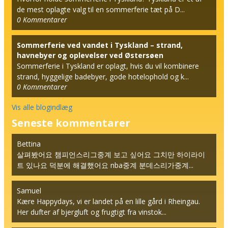
de mest oplagte valg til en sommerferie tæt på D...
0
Kommentarer
Sommerferie ved vandet i Tyskland – strand,
havnebyer og oplevelser ved Østersøen
Sommerferie i Tyskland er oplagt, hvis du vil kombinere
strand, hyggelige badebyer, gode hotelophold og k...
0
Kommentarer
Vis alle blogindlæg
Seneste kommentarer
Bettina
살펴봤어요 챔피언스리그중계 보고 싶어요 그치만 하이라이
트 있나요 덕분에 해결했어요 nba중계 분데스리가중계...
Samuel
Kære Happydays, vi er landet på en lille gård i Rheingau.
Her dufter af bjergluft og frugtigt fra vinstok...