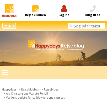
Rejseklubben
Log ind
Ring til os
MENU
Toggle
navigation
Happydays
Rejseklubben
Rejseblogs
Aja Christensens Værste Ferie!!
Verdens bedste ferie.. blev verdens værste.. :(