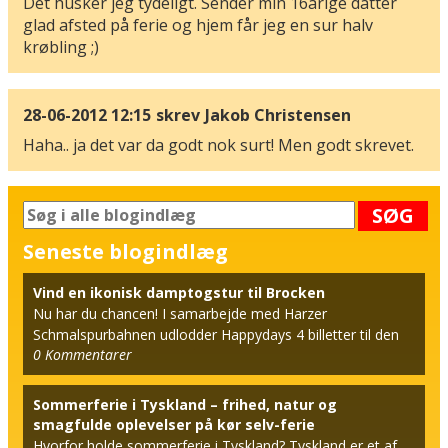
Det husker jeg tydeligt. Sender min 16årige datter
glad afsted på ferie og hjem får jeg en sur halv
krøbling ;)
28-06-2012 12:15
skrev
Jakob Christensen
Haha.. ja det var da godt nok surt! Men godt skrevet.
SØG
Seneste blogindlæg
Vind en ikonisk damptogstur til Brocken
Nu har du chancen! I samarbejde med Harzer
Schmalspurbahnen udlodder Happydays 4 billetter til den
0
Kommentarer
berømt...
Sommerferie i Tyskland – frihed, natur og
smagfulde oplevelser på kør selv-ferie
Hvorfor holde sommerferie i Tyskland? Tyskland er et af