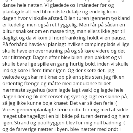
danse hele natten. Vi glædede os i måneder før og
planlagde alt ned til mindste detalje og endelig kom
dagen hvor vi skulle afsted. Bilen turen igennem tyskland
er kedelig, men også ret hyggelig. Men får på sådan en
biltur snakket om en masse ting, man ellers ikke gør til
dagligt og da vi kom til nordfrankring holdt vi en pause.
På forhånd havde vi planlagt hvilken campingplads vi lige
skulle have en overnatning på og så køre videre og det
var tiltrængt. Dagen efter blev bilen igen pakket og vi
skulle bare lige spille en gang hurtig bold, inden vi skulle
ind og køre i flere timer igen. Og der skete det.. jeg
væltede og skar mit knæ op på en spids sten. Jeg fik en
ordentlig flænge og måtte med ambulance til det
nærmeste sygehus (som lagde lagt væk) og lagde hele
dagen der og fik det renset og syet og lagt en skinne på,
så jeg ikke kunne bøje knæet. Det var så den ferie :(
Vores gennemplanlagte ferie endte for mig med at sidde
meget ubehageligt i en bil både på turen derned og hjem
igen. Strand og poolhyggen blev for mig null badning :(
og de farverige nætter i byen, blev nætter med ondt i