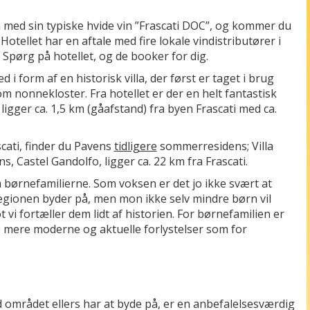
n med sin typiske hvide vin ”Frascati DOC”, og kommer du
Hotellet har en aftale med fire lokale vindistributører i
 Spørg på hotellet, og de booker for dig.
 i form af en historisk villa, der først er taget i brug
om nonnekloster. Fra hotellet er der en helt fantastisk
ligger ca. 1,5 km (gåafstand) fra byen Frascati med ca.
cati, finder du Pavens
tidligere
sommerresidens; Villa
astel Gandolfo, ligger ca. 22 km fra Frascati.
børnefamilierne. Som voksen er det jo ikke svært at
egionen byder på, men mon ikke selv mindre børn vil
vi fortæller dem lidt af historien. For børnefamilien er
e mere moderne og aktuelle forlystelser som for
d området ellers har at byde på, er en anbefalelsesværdig