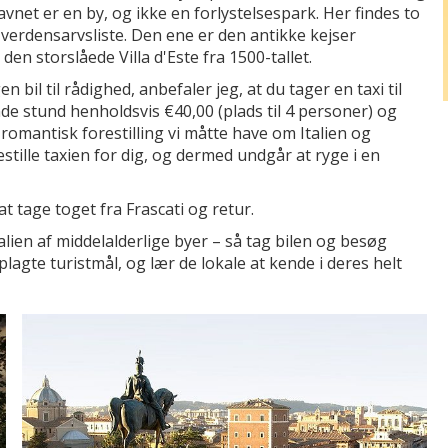
navnet er en by, og ikke en forlystelsespark. Her findes to
erdensarvsliste. Den ene er den antikke kejser
en storslåede Villa d'Este fra 1500-tallet.
bil til rådighed, anbefaler jeg, at du tager en taxi til
nde stund henholdsvis €40,00 (plads til 4 personer) og
 romantisk forestilling vi måtte have om Italien og
 bestille taxien for dig, og dermed undgår at ryge i en
t tage toget fra Frascati og retur.
alien af middelalderlige byer – så tag bilen og besøg
agte turistmål, og lær de lokale at kende i deres helt