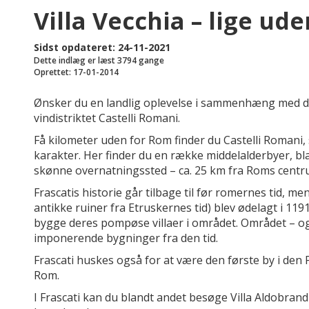
Villa Vecchia – lige ud
Sidst opdateret: 24-11-2021
Dette indlæg er læst 3794 gange
Oprettet: 17-01-2014
Ønsker du en landlig oplevelse i sammenhæng med dit
vindistriktet Castelli Romani.
Få kilometer uden for Rom finder du Castelli Romani
karakter. Her finder du en række middelalderbyer, bla
skønne overnatningssted – ca. 25 km fra Roms centr
Frascatis historie går tilbage til før romernes tid, me
antikke ruiner fra Etruskernes tid) blev ødelagt i 1191
bygge deres pompøse villaer i området. Området – og 
imponerende bygninger fra den tid.
Frascati huskes også for at være den første by i den 
Rom.
I Frascati kan du blandt andet besøge Villa Aldobrandi