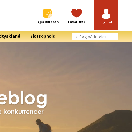
Rejseklubben
Favoritter
Log ind
dtyskland
Slotsophold