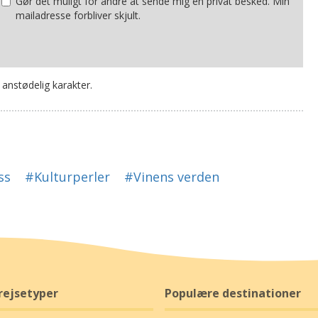
Gør det muligt for andre at sende mig en privat besked. Min
mailadresse forbliver skjult.
 anstødelig karakter.
ss
#Kulturperler
#Vinens verden
rejsetyper
Populære destinationer