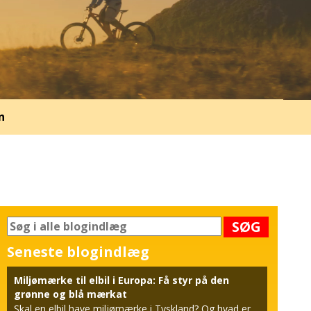
n
SØG
Seneste blogindlæg
Miljømærke til elbil i Europa: Få styr på den
grønne og blå mærkat
Skal en elbil have miljømærke i Tyskland? Og hvad er