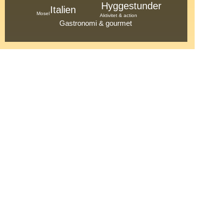
Hyggestunder
Italien
Mosel
Aktivitet & action
Gastronomi & gourmet