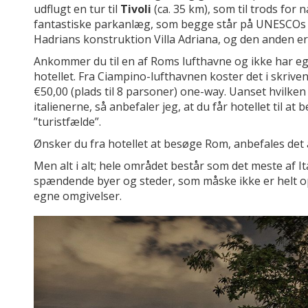
udflugt en tur til
Tivoli
(ca. 35 km), som til trods for 
fantastiske parkanlæg, som begge står på UNESCOs v
Hadrians konstruktion Villa Adriana, og den anden er d
Ankommer du til en af Roms lufthavne og ikke har egen 
hotellet. Fra Ciampino-lufthavnen koster det i skrive
€50,00 (plads til 8 parsoner) one-way. Uanset hvilken
italienerne, så anbefaler jeg, at du får hotellet til at
”turistfælde”.
Ønsker du fra hotellet at besøge Rom, anbefales det a
Men alt i alt; hele området består som det meste af It
spændende byer og steder, som måske ikke er helt opl
egne omgivelser.