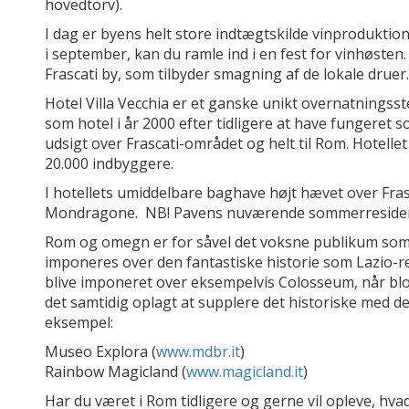
hovedtorv).
I dag er byens helt store indtægtskilde vinproduktio
i september, kan du ramle ind i en fest for vinhøsten. 
Frascati by, som tilbyder smagning af de lokale druer.
Hotel Villa Vecchia er et ganske unikt overnatningssted
som hotel i år 2000 efter tidligere at have fungeret s
udsigt over Frascati-området og helt til Rom. Hotellet 
20.000 indbyggere.
I hotellets umiddelbare baghave højt hævet over Fras
Mondragone. NB! Pavens nuværende sommerresidens, C
Rom og omegn er for såvel det voksne publikum som 
imponeres over den fantastiske historie som Lazio-r
blive imponeret over eksempelvis Colosseum, når blot 
det samtidig oplagt at supplere det historiske med d
eksempel:
Museo Explora (
www.mdbr.it
)
Rainbow Magicland (
www.magicland.it
)
Har du været i Rom tidligere og gerne vil opleve, hva