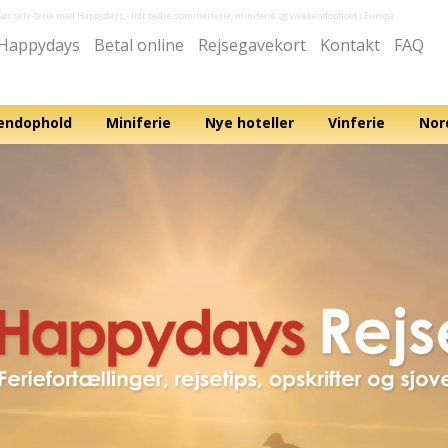
Kør selv-ferie med Happydays
- lidt bedre sommerferie, miniferie og weekendophold i Europa
Happydays
Betal online
Rejsegavekort
Kontakt
FAQ
ndophold
Miniferie
Nye hoteller
Vinferie
Nor