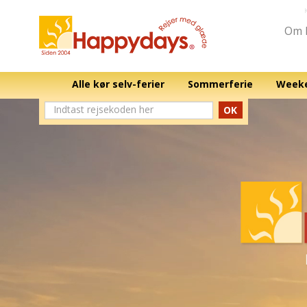
Om 
Alle kør selv-ferier
Sommerferie
Weeke
OK