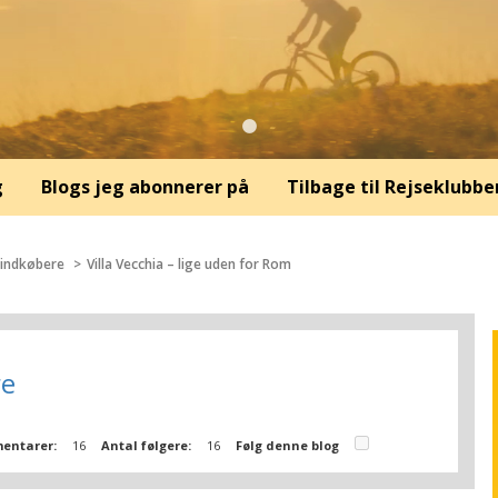
g
Blogs jeg abonnerer på
Tilbage til Rejseklubbe
 indkøbere
Villa Vecchia – lige uden for Rom
re
entarer:
16
Antal følgere:
16
Følg denne blog