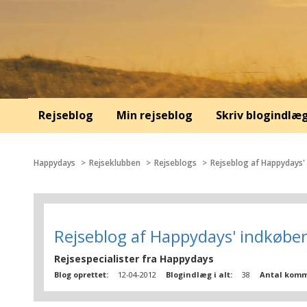
Rejseblog
Min rejseblog
Skriv blogindlæ
Happydays
Rejseklubben
Rejseblogs
Rejseblog af Happydays'
Rejseblog af Happydays' indkøbe
Rejsespecialister fra Happydays
Blog oprettet:
12-04-2012
Blogindlæg i alt:
38
Antal komm