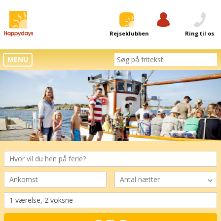
Rejseklubben
Log ind
Ring til os
MENU