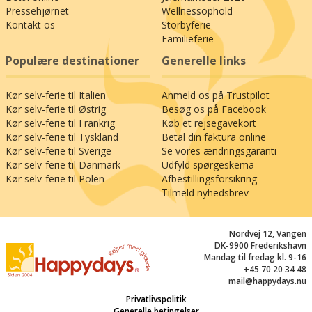
blevet verdenskendt gennem
Pressehjørnet
Wellnessophold
krimiforfatterindens bøger.
Kontakt os
Storbyferie
Familieferie
Har I tid til lidt længere dagsudflugter, kan I
Populære destinationer
Generelle links
besøge den flotte dyrepark Nordens Ark (49 km)
– eller se havets indbyggere på Havets Hus i
Kør selv-ferie til Italien
Anmeld os på Trustpilot
Lysekil (67 km). Lokker shopping, kan I tage til
Kør selv-ferie til Østrig
Besøg os på Facebook
det store indkøbscenter Torp (60 km) med
Kør selv-ferie til Frankrig
Køb et rejsegavekort
masser af butikker og caféer. Planlæg eventuelt
Kør selv-ferie til Tyskland
Betal din faktura online
også et besøg på det flotte akvarelmuseum i
Kør selv-ferie til Sverige
Se vores ændringsgaranti
Skärhamn (119 km); måske passer det som et
Kør selv-ferie til Danmark
Udfyld spørgeskema
stop på vejen hjem? En ferie i Bohuslän kan let
Kør selv-ferie til Polen
Afbestillingsforsikring
blive til flere – for her er så meget, man gerne vil
Tilmeld nyhedsbrev
opleve; det er et fortryllende kystlandskab, I
befinder jer i – hvor solnedgangene farver den
Nordvej 12, Vangen
bohuslänske granit lyserød, og havet glitrer i så
DK-9900 Frederikshavn
mange forskellige nuancer. Glæd jer til en
Mandag til fredag kl. 9-16
vidunderlig ferie i Bohuslän!
+45 70 20 34 48
mail@happydays.nu
Privatlivspolitik
Generelle betingelser