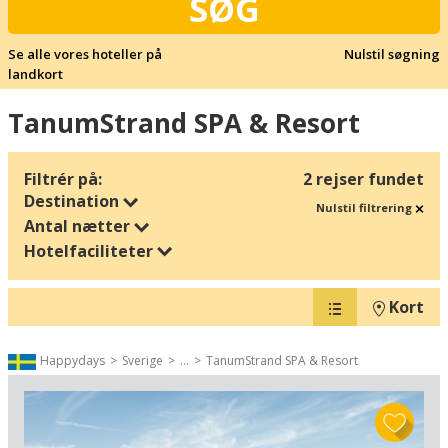
SØG
Se alle vores hoteller på
Nulstil søgning
landkort
TanumStrand SPA & Resort
Filtrér på:
2 rejser fundet
Destination
Nulstil filtrering
Antal nætter
Hotelfaciliteter
Kort
Happydays
Sverige
...
TanumStrand SPA & Resort