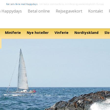
Kør selv-ferie med Happydays
- lidt bedre sommerferie, miniferie og weekendophold i Europa
 Happydays
Betal online
Rejsegavekort
Kontakt
Miniferie
Nye hoteller
Vinferie
Nordtyskland
Slo