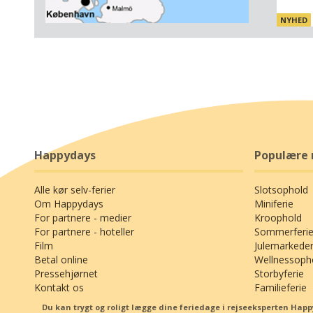
grænser
NYHED
er omgi
Item
og stor
1
naturels
of
3
lille va
i søen 
På trod
ingentin
seværdi
Happydays
Populære 
Småland
på bare
Alle kør selv-ferier
Slotsophold
f.eks. O
Om Happydays
Miniferie
optimal
For partnere - medier
Kroophold
forbind
For partnere - hoteller
Sommerferie
Filkesj
Film
Julemarkede
masser 
Betal online
Wellnessoph
Pressehjørnet
Storbyferie
golfent
Kontakt os
Familieferie
som sig
park- o
Du kan trygt og roligt lægge dine feriedage i rejseeksperten Ha