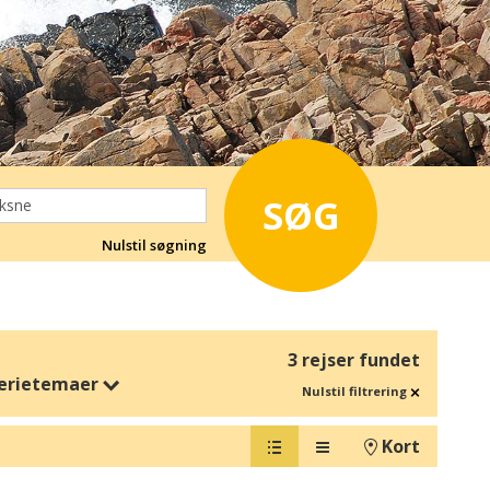
SØG
Nulstil søgning
3 rejser fundet
erietemaer
Nulstil filtrering
Kort