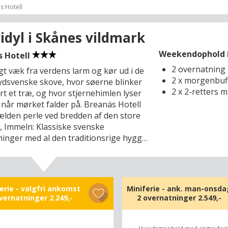
s Hotell
idyl i Skånes vildmark
Weekendophold i 
s Hotell
2 overnatning
gt væk fra verdens larm og kør ud i de
2 x morgenbuf
sydsvenske skove, hvor søerne blinker
2 x 2-retters 
rt et træ, og hvor stjernehimlen lyser
 når mørket falder på. Breanäs Hotell
jælden perle ved bredden af den store
, Immeln: Klassiske svenske
inger med al den traditionsrige hygge,
n ønske sig – og en nænsomhed
 den omgivende natur, som kun et
idst koncept kan byde på. I skal derfor
er til både intense naturoplevelser og
erie - valgfri ankomst
Miniferie - ank. man-onsda
ort, for I er havnet på et hotel med
overnatninger
2.249,-
2 overnatninger
2.549,-
å forkælelse, kærlighed til naturen og
fuld placering i det, man kalder
s sydligste vildmark – her hvor Skåne