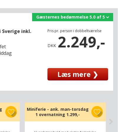
Gæsternes bedømmelse 5.0 af 5
Sverige inkl.
Pris pr. person i dobbeltværelse
2.249,-
DKK
fet
middag
Læs mere ❯
g
Miniferie - ank. man-torsdag
1 overnatning
1.299,-