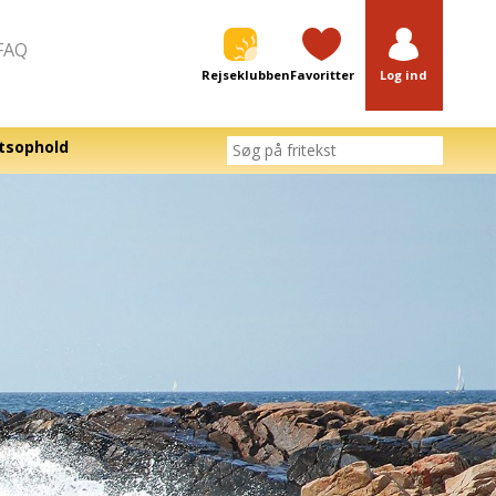
FAQ
Rejseklubben
Favoritter
Log ind
tsophold