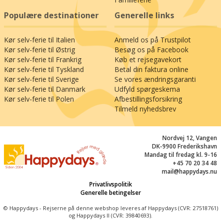
(135 km) og Vilde Vesten-parken High Chaparral
(84 km), beliggende syd for tændstikbyen
Populære destinationer
Generelle links
Jönköping. Men året rundt er det verdenskendte
Glasriket med fabrikssalg af glas og arbejdende
Kør selv-ferie til Italien
Anmeld os på Trustpilot
glashytter en af Smålands absolut største
Kør selv-ferie til Østrig
Besøg os på Facebook
attraktioner: Besøg Kosta Glasbruk og Kosta
Kør selv-ferie til Frankrig
Køb et rejsegavekort
Outlet (60 km), hvor I kan se glasset tage form
Kør selv-ferie til Tyskland
Betal din faktura online
og efterfølgende købe det til fordelagtige priser.
Kør selv-ferie til Sverige
Se vores ændringsgaranti
Gå heller ikke glip af et besøg i det smålandske
Kør selv-ferie til Danmark
Udfyld spørgeskema
Möbelriket, hvor I kan udforske Lammhults (33
Kør selv-ferie til Polen
Afbestillingsforsikring
km) og Värnamos (64 km) ikoniske svenske
Tilmeld nyhedsbrev
designklassikere. Se frem til en herlig, romantisk
og oplevelsesrig herregårdsferie på Öjaby
Nordvej 12, Vangen
Herrgård!
DK-9900 Frederikshavn
Mandag til fredag kl. 9-16
+45 70 20 34 48
mail@happydays.nu
Privatlivspolitik
Generelle betingelser
© Happydays - Rejserne på denne webshop leveres af Happydays (CVR: 27518761)
og Happydays II (CVR: 39840693).