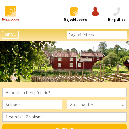
Rejseklubben
Log ind
Ring til os
MENU