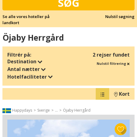
SØG
Se alle vores hoteller på
Nulstil søgning
landkort
Öjaby Herrgård
Filtrér på:
2 rejser fundet
Destination
Nulstil filtrering
Antal nætter
Hotelfaciliteter
Kort
Happydays
Sverige
...
Öjaby Herrgård