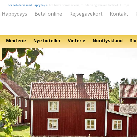
Kør selv-ferie med Happydays
- lidt bedre sommerferie, miniferie og weekendophold i Europa
 Happydays
Betal online
Rejsegavekort
Kontakt
Miniferie
Nye hoteller
Vinferie
Nordtyskland
Slo