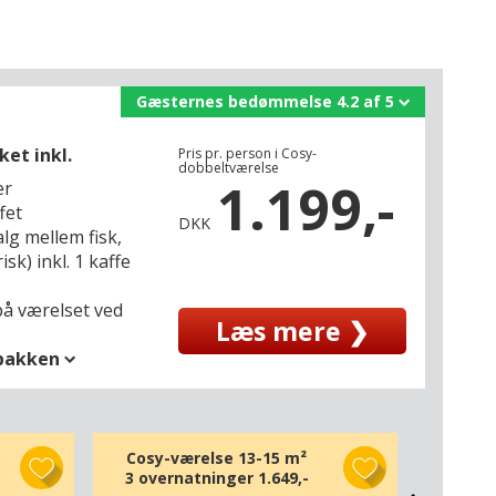
Gæsternes bedømmelse 4.2 af 5
ket inkl.
Pris pr. person i Cosy-
dobbeltværelse
1.199,-
er
fet
DKK
alg mellem fisk,
sk) inkl. 1 kaffe
 på værelset ved
Læs mere ❯
spakken
Cosy-værelse 13-15 m²
Classi
3 overnatninger
1.649,-
3 ove