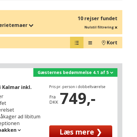
10 rejser fundet
erietemaer
Nulstil filtrering
Kort
Gæsternes bedømmelse 4.1 af 5
 Kalmar inkl.
Pris pr. person i dobbeltværelse
749,-
er
Fra
DKK
fet
ærelset
måkager ad libitum
ceptionen
spakken
Læs mere ❯