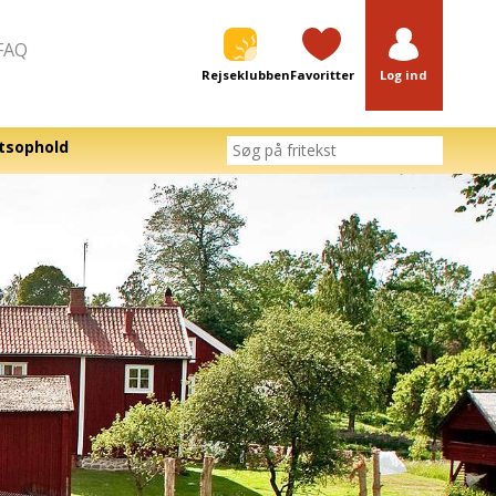
FAQ
Rejseklubben
Favoritter
Log ind
tsophold