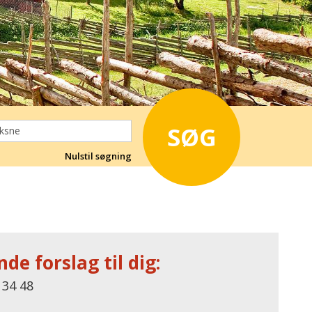
SØG
Nulstil søgning
de forslag til dig:
 34 48