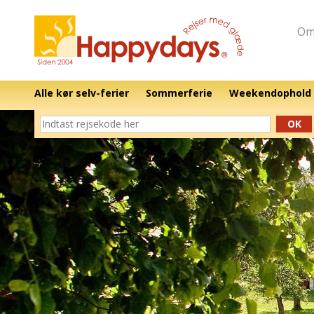
Om
Alle kør selv-ferier
Sommerferie
Weekendophold
OK