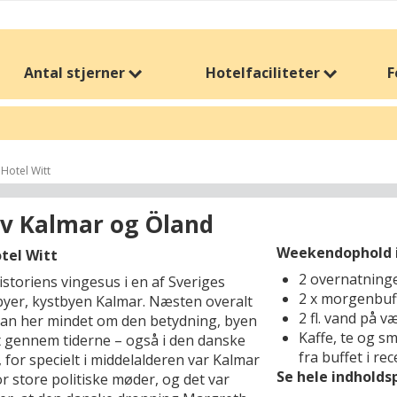
Antal stjerner
Hotelfaciliteter
F
 Hotel Witt
v Kalmar og Öland
Weekendophold i
otel Witt
2 overnatning
storiens vingesus i en af Sveriges
2 x morgenbuf
byer, kystbyen Kalmar. Næsten overalt
2 fl. vand på v
man her mindet om den betydning, byen
Kaffe, te og s
t gennem tiderne – også i den danske
fra buffet i re
, for specielt i middelalderen var Kalmar
Se hele indhold
r store politiske møder, og det var