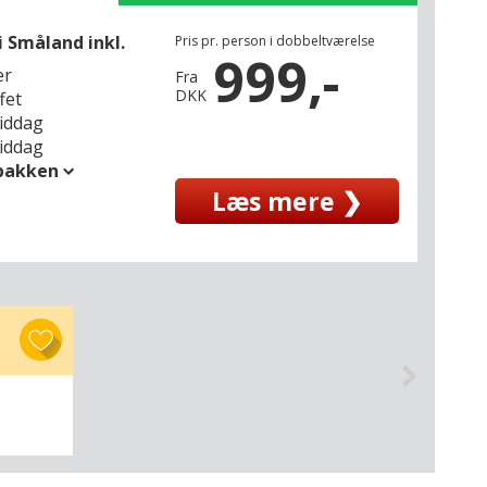
 Småland inkl.
Pris pr. person i dobbeltværelse
999,-
er
Fra
DKK
fet
middag
middag
spakken
Læs mere ❯