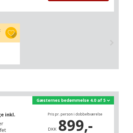
t
Gæsternes bedømmelse 4.0 af 5
e inkl.
Pris pr. person i dobbeltværelse
899,-
er
DKK
fet