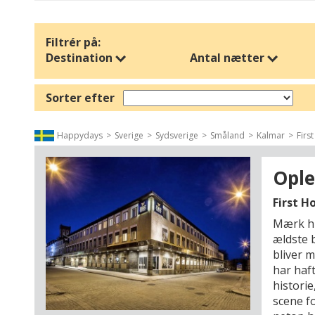
Filtrér på:
Destination
Antal nætter
Sorter efter
Happydays
Sverige
Sydsverige
Småland
Kalmar
First
Ople
First H
Mærk hi
ældste 
bliver 
har haf
historie
scene fo