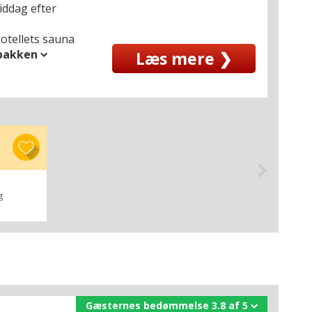
iddag efter
hotellets sauna
spakken
Læs mere ❯
g
Gæsternes bedømmelse 3.8 af 5