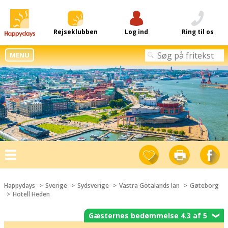
Rejseklubben
Log ind
Ring til os
MENU
Toggle
navigation
Happydays
Sverige
Sydsverige
Västra Götalands län
Gøteborg
Hotell Heden
Gæsternes bedømmelse 4.3 af 5
❯