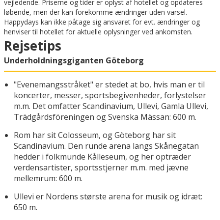
vejledende. Priserne og tider er oplyst af hotellet og opdateres
løbende, men der kan forekomme ændringer uden varsel.
Happydays kan ikke påtage sig ansvaret for evt. ændringer og
henviser til hotellet for aktuelle oplysninger ved ankomsten.
Rejsetips
Underholdningsgiganten Göteborg
"Evenemangsstråket" er stedet at bo, hvis man er til
koncerter, messer, sportsbegivenheder, forlystelser
m.m. Det omfatter Scandinavium, Ullevi, Gamla Ullevi,
Trädgårdsföreningen og Svenska Mässan: 600 m.
Rom har sit Colosseum, og Göteborg har sit
Scandinavium. Den runde arena langs Skånegatan
hedder i folkmunde Kålleseum, og her optræder
verdensartister, sportsstjerner m.m. med jævne
mellemrum: 600 m.
Ullevi er Nordens største arena for musik og idræt:
650 m.