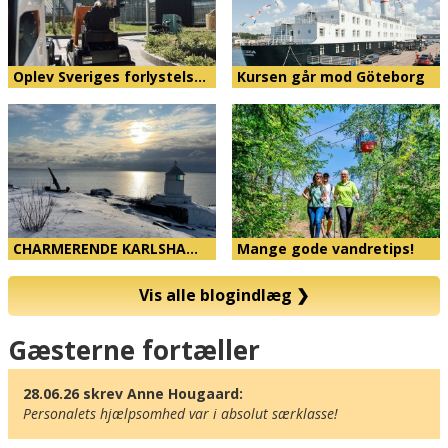
Oplev Sveriges forlystels…
Kursen går mod Göteborg
CHARMERENDE KARLSHA…
Mange gode vandretips!
Vis alle blogindlæg
❯
Kort
Gæsterne fortæller
28.06.26 skrev Anne Hougaard:
Personalets hjælpsomhed var i absolut særklasse!