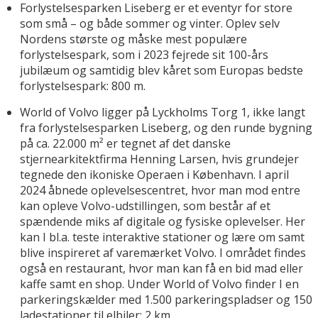
Forlystelsesparken Liseberg er et eventyr for store
som små – og både sommer og vinter. Oplev selv
Nordens største og måske mest populære
forlystelsespark, som i 2023 fejrede sit 100-års
jubilæum og samtidig blev kåret som Europas bedste
forlystelsespark: 800 m.
World of Volvo ligger på Lyckholms Torg 1, ikke langt
fra forlystelsesparken Liseberg, og den runde bygning
på ca. 22.000 m² er tegnet af det danske
stjernearkitektfirma Henning Larsen, hvis grundejer
tegnede den ikoniske Operaen i København. I april
2024 åbnede oplevelsescentret, hvor man mod entre
kan opleve Volvo-udstillingen, som består af et
spændende miks af digitale og fysiske oplevelser. Her
kan I bl.a. teste interaktive stationer og lære om samt
blive inspireret af varemærket Volvo. I området findes
også en restaurant, hvor man kan få en bid mad eller
kaffe samt en shop. Under World of Volvo finder I en
parkeringskælder med 1.500 parkeringspladser og 150
ladestationer til elbiler: 2 km.