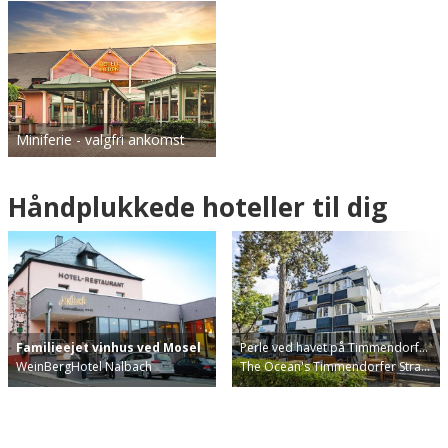
Miniferie - valgfri ankomst
Håndplukkede hoteller til dig
Familieejet vinhus ved Mosel
Perle ved havet på Timmendorf…
WeinBergHotel Nalbach
The Ocean's Timmendorfer Stra…