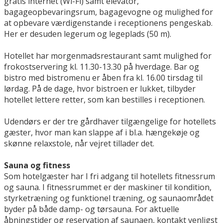
gratis internet (Wi-Fi) samt elevator,
bagageopbevaringsrum, bagagevogne og mulighed for
at opbevare værdigenstande i receptionens pengeskab.
Her er desuden legerum og legeplads (50 m).
Hotellet har morgenmadsrestaurant samt mulighed for
frokostservering kl. 11.30-13.30 på hverdage. Bar og
bistro med bistromenu er åben fra kl. 16.00 tirsdag til
lørdag. På de dage, hvor bistroen er lukket, tilbyder
hotellet lettere retter, som kan bestilles i receptionen.
Udendørs er der tre gårdhaver tilgængelige for hotellets
gæster, hvor man kan slappe af i bl.a. hængekøje og
skønne relaxstole, når vejret tillader det.
Sauna og fitness
Som hotelgæster har I fri adgang til hotellets fitnessrum
og sauna. I fitnessrummet er der maskiner til kondition,
styrketræning og funktionel træning, og saunaområdet
byder på både damp- og tørsauna. For aktuelle
åbningstider og reservation af saunaen, kontakt venligst