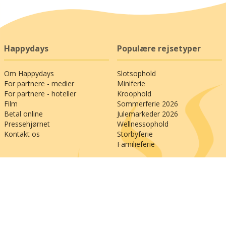
Happydays
Populære rejsetyper
Om Happydays
Slotsophold
For partnere - medier
Miniferie
For partnere - hoteller
Kroophold
Film
Sommerferie 2026
Betal online
Julemarkeder 2026
Pressehjørnet
Wellnessophold
Kontakt os
Storbyferie
Familieferie
Populære destinationer
Generelle links
Kør selv-ferie til Italien
Anmeld os på Trustpilot
Kør selv-ferie til Østrig
Besøg os på Facebook
Kør selv-ferie til Frankrig
Køb et rejsegavekort
Kør selv-ferie til Tyskland
Betal din faktura online