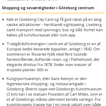
Shopping og seværdigheder i Göteborg centrum
Køb et Göteborg City Card og få god rabat på en lang
række attraktioner - heriblandt sightseeing, Liseberg
samt transport med sporvogn, bus og båd. Kortet kan
købes på turistbureauet eller som app.
Trädgårdsföreningen i centrum af Göteborg er en af
Europas bedst bevarede byparker, anlagt i 1842. Om
sommeren er Rosariet fyldt med flere tusinde
farvestrålende, duftende roser, og i Palmehuset, det
elegante drivhus fra 1878, finder man masser af
tropiske planter: 600 m.
Kungsportsavenyn, eller bare Avenyn, er den
legendariske shopping- og restaurantgade i
Göteborg. Øverst oppe ved Göteborgs Kunstmuseum
(3 km) kan I se statuen Poseidon af Carl Milles, som er
et af Göteborgs måske allermest kendte vartegn. Fra
kunstmuseets trappe har I en smuk udsigt over både