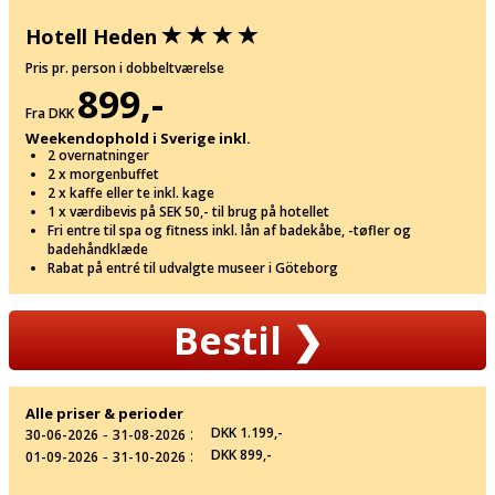
Hotell Heden
Pris pr. person i dobbeltværelse
899,-
Fra DKK
Weekendophold i Sverige inkl.
2 overnatninger
2 x morgenbuffet
2 x kaffe eller te inkl. kage
1 x værdibevis på SEK 50,- til brug på hotellet
Fri entre til spa og fitness inkl. lån af badekåbe, -tøfler og
badehåndklæde
Rabat på entré til udvalgte museer i Göteborg
Bestil
❯
Alle priser & perioder
‐
:
DKK 1.199,-
30-06-2026
31-08-2026
‐
:
DKK 899,-
01-09-2026
31-10-2026