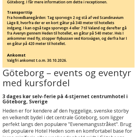
Göteborg. I får mere information om dette i receptionen.
Transporttip
Fra hovedbanegården: Tag sporvogn 2 og stå af ved Scandinavium
Läge B, hvorfra der er en kort gåtur på 340 meter til hotellets
indgang. I kan også tage sporvogn 4 eller 7 til Valand og derefter gå
fra Avenyn gennem Heden til hotellet, en gåtur på 540 meter. Hvis I
ankommer med fly, stopper flybussen ved Korsvägen, og derfra har I
en gåtur på 420 meter til hotellet.
Ankomst
Valgfri ankomst t.o.m. 30.10.2026.
Göteborg – events og eventyr
med kursfordel
3 dages kør selv-ferie på 4-stjernet centrumhotel i
Göteborg, Sverige
Heden er for kendere af den hyggelige, svenske storby
en velkendt bydel i det centrale Göteborg, som ligger
perfekt langs den populære "Evenemangsstråket". Brug
det populære Hotel Heden som en komfortabel base for