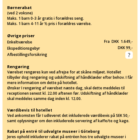
Børnerabat
(ved 2 voksne)
Maks. 1 barn 0-3 år gratis i forældres seng.
Maks. 1 barn 4-11 år ½ pris i forældres værelse.
Øvrige priser
Fra DKK 1.649,-
Enkeltværelse
DKK 99,-
Ekspeditionsgebyr
Afbestillingsforsikring
Rengøring
Værelset rengøres kun ved afrejse for at skåne miljøet. Hotellet
tilbyder dog rengøring og udskiftning af håndklæder efter behov. I får
mere information om dette på hotellet.
Ønsker I rengøring af værelset næste dag, skal dette meddeles til
receptionen senest kl. 22.00 aftenen før. Udskiftning af håndklæder
skal meddeles samme dag inden kl. 12.00.
Værdibevis til hotellet
Ved ankomsten får I udleveret det inkluderede værdibevis på SEK 50,-
samt oplysninger om den inkluderede servering af kaffe/te og kage.
Rabat på entré til udvalgte museer i Göteborg
Jeres ophold inkluderer rabat på entréen hos tre udvalgte museer i