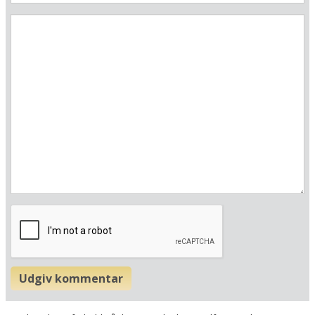
Her ligger hotellet
Vis alle Happydayshoteller i Sverige
Lufthavne
Museer
Radius omkring hotel:
Find vej til hotellet
Hotell Heden
Sten Sturegatan 1
41139 Göteborg
Sverige
Din adresse
Udgiv kommentar
Beregn rute
❯