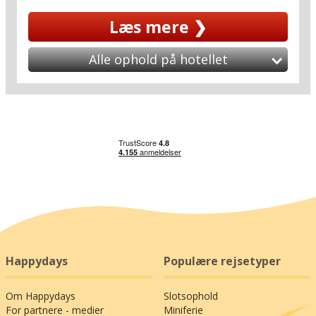
skyldes også den geografiske placering i
Læs mere ❯
Gardasøens sydlige ende. Her bor I nemlig helt
tæt på de store familieforlystelser Gardaland (7
km) og CanevaWorld ved Lazise (8 km).
Alle ophold på hotellet
Gardaland er en af Europas største og mest
velbesøgte forlystelsesparker, og her vil de
store børn sikkert afprøve nerverne i
kæmperutsjebanen Blue Tornado, mens Gurli
Gris-temaparken lokker de mindste. Mere end 40
forlystelser, Sea Life Aquarium og et LEGOLAND-
vandland venter på hele familien. CanevaWorld
er et lille stykke Hollywood placeret under
sydens sol og perfekt til en actionpakket
oplevelse mellem flotte kulisser og filmtemaer, I
kender fra biografen. Glæd jer til at gå en tur
gennem en westernby, se alle de levende aktører
i et væld af shows og prøve forlystelser som
Happydays
Populære rejsetyper
Space Orbit og Back to the Future i 4D.
Om Happydays
Slotsophold
Måske synes I også, at ungerne skal opleve lidt
For partnere - medier
Miniferie