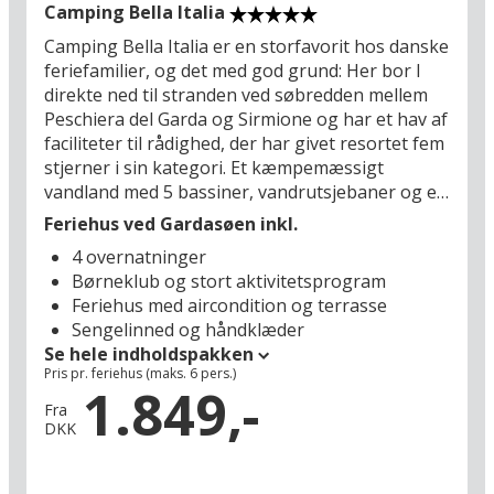
opleve området på egen hånd.
Camping Bella Italia
Camping Bella Italia er en storfavorit hos danske
Med en børneklub får du en ferie, hvor børnene trives og har
feriefamilier, og det med god grund: Her bor I
masser af aktiviteter at vælge imellem, samtidig med at de voksne
kan nyde ro, afslapning og tid sammen som familie. Hoteller med
direkte ned til stranden ved søbredden mellem
børneklub gør det muligt at skabe en perfekt balance mellem leg,
Peschiera del Garda og Sirmione og har et hav af
læring, motion og afslapning, og samtidig oplever man alt fra
faciliteter til rådighed, der har givet resortet fem
spændende udflugtsmål og naturoplevelser til sjove
stjerner i sin kategori. Et kæmpemæssigt
arrangementer på hotellet. En ferie med børneklub giver derfor
vandland med 5 bassiner, vandrutsjebaner og en
både børn og voksne oplevelser og minder, som familien vil huske
særlig sektion kun for børn, iskiosker med
Feriehus ved Gardasøen inkl.
og tale om i mange år frem.
lækker gelato, snackbarer og restauranter for
4 overnatninger
alle slags smagsløg, legepladser, børneklub og
Børneklub og stort aktivitetsprogram
underholdningsshows. Det bliver en af de ferier,
Feriehus med aircondition og terrasse
ungerne kommer hjem fra og taler om i årevis,
Sengelinned og håndklæder
for Camping Bella Italia er som skabt til
Se hele indholdspakken
familieferien i Sydeuropas måske mest populære
Pris pr. feriehus (maks. 6 pers.)
ferieområde, hvor I kan dase i solen med en
1.849,-
drink, mens ungerne plasker i vandet og finder
Fra
DKK
nye venner.
En anden del af netop dette resorts popularitet