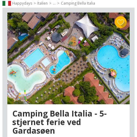
så både små og større børn kan deltage i sjov og lærerige
Happydays
Italien
...
Camping Bella Italia
programmer. Fra
vandreaktiviteter, kreative værksteder,
sportslege og vandgymnastik
til shows og events, børnene vil
elske, bliver ferien fyldt med oplevelser, der både stimulerer og
underholder.
Hoteller med børneklub er desuden ofte indrettet med
familieværelser, lejligheder med køkken og fleksible
opholdslængder
, hvilket gør det nemt at planlægge en ferie, der
passer til hele familiens behov. I kan vælge mellem korte
weekendophold eller længere ferier, alt efter hvad der passer
bedst til jeres familie, uden at gå på kompromis med aktiviteter og
komfort. På den måde bliver både børnenes og de voksnes
ferieoplevelse optimal.
Uanset om du rejser til
Tyskland, Østrig eller Italien
, finder du
hoteller og resorts med børneklub og familievenlige faciliteter,
som kombinerer naturskønne omgivelser med underholdning for
Camping Bella Italia - 5-
alle aldre. Områderne byder på et væld af aktiviteter, pools og
stjernet ferie ved
børnevenlige oplevelser, så hele familien kan få en ferie fyldt med
sjov, leg og minder for livet. Hotellerne sikrer, at børnene har en
Gardasøen
spændende ferie, mens de voksne kan deltage, slappe af eller