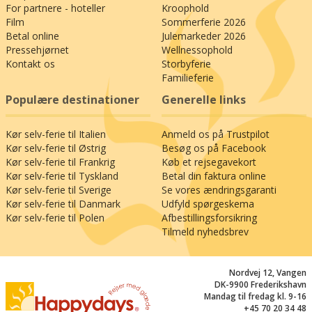
kultur og se nogle af de italienske perler, I er
For partnere - hoteller
Kroophold
omgivet af. Hop på resortets lille futtog, der
Film
Sommerferie 2026
tøffer ind til Peschieras centrum (2 km) – en
Betal online
Julemarkeder 2026
smuk gammel by omgivet af den originale bymur
Pressehjørnet
Wellnessophold
fra 1500-tallet og fyldt med torve, der emmer af
Kontakt os
Storbyferie
Familieferie
sommerstemning, udeliv på cafeerne og små
butikker med italienske specialiteter. Nabobyen
Populære destinationer
Generelle links
Sirmione (6 km) er desuden et must for jer, der
elsker den tilbagelænede, italienske
Kør selv-ferie til Italien
Anmeld os på Trustpilot
feriestemning. I den gamle bydels smalle,
Kør selv-ferie til Østrig
Besøg os på Facebook
brostensbelagte gyder er de farvestrålende
Kør selv-ferie til Frankrig
Køb et rejsegavekort
facader fyldt med blomster, som skaber en unik
Kør selv-ferie til Tyskland
Betal din faktura online
charme og intim atmosfære, der hvert år gør
Kør selv-ferie til Sverige
Se vores ændringsgaranti
byen til et eftertragtet mål for turister fra hele
Kør selv-ferie til Danmark
Udfyld spørgeskema
verden. Sirmione er en gammel romersk kurby
Kør selv-ferie til Polen
Afbestillingsforsikring
med en smuk beliggenhed på sin egen halvø i
Tilmeld nyhedsbrev
Gardasøen, og her troner slottet Scaligero over
det klare vandspejl i den nordligste del af byen,
Nordvej 12, Vangen
og de enorme ruiner af den romerske poet
DK-9900 Frederikshavn
Catullus’ sommervilla kan opleves nogle få
Mandag til fredag kl. 9-16
hundrede meter herfra. I kan også stige ombord
+45 70 20 34 48