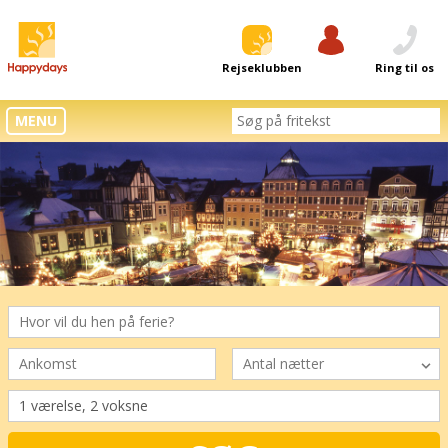
Rejseklubben
Log ind
Ring til os
MENU