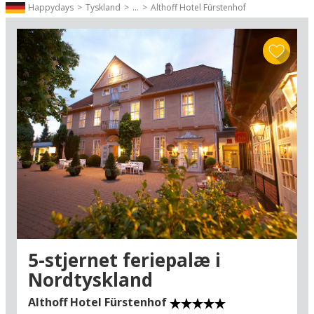
rensdyrskind, røget laks og "glögi"!
Happydays
Tyskland
...
Althoff Hotel Fürstenhof
Der findes 150 julepyntede boder og spisesteder omkring
markedspladsen - og så er Hannover jo en nordtysk storby med
enormt shoppingpotentiale fra tidlig morgen til sen aften.
Specialbutikkerne står skulder ved skulder i Hannovers centrum, så
mangler du inspiration til julegaver til dem, der har alt - så tag
motorvejen direkte til julemarked i Hannover. Det er tættere på,
end du tror.
Find et godt hotel tæt på det berømte julemarked i
Hannover - se listen herunder
Afstand fra hotellet til julemarked i Hannover ser du ved at klikke
på knappen "Læs mere".
Find datoer og mere information om årets dejligste julemarkeder i
Tyskland, Danmark og Sverige - klik her »
5-stjernet feriepalæ i
Nordtyskland
Althoff Hotel Fürstenhof