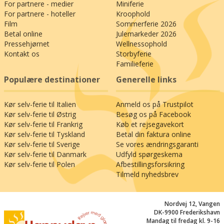
For partnere - medier
Miniferie
Kan I bare ikke få bindingsværksidyl nok, kan det
For partnere - hoteller
Kroophold
også varmt anbefales at besøge Lüneburg (94
Film
Sommerferie 2026
km) på den gamle saltrute og Hildesheim (63
Betal online
Julemarkeder 2026
km), hvor ”Knochenhauer-Amtshaus” med sine
Pressehjørnet
Wellnessophold
overdådige udskæringer anses for at være et af
Kontakt os
Storbyferie
Familieferie
de smukkeste bindingsværkshuse i hele verden.
Er I til anderledes, aktive oplevelser, bør I
Populære destinationer
Generelle links
benytte lejligheden til at vandre på Lüneburger
Heide (65 km), hvor der findes mere end 700 km
Kør selv-ferie til Italien
Anmeld os på Trustpilot
afmærkede stier. Eller besøg Autostadt
Kør selv-ferie til Østrig
Besøg os på Facebook
Wolfsburg (65 km), der er et must for alle med
Kør selv-ferie til Frankrig
Køb et rejsegavekort
motorolie i blodet samt temaparken
Kør selv-ferie til Tyskland
Betal din faktura online
Weltvogelpark Walsrode (56 km), der er verdens
Kør selv-ferie til Sverige
Se vores ændringsgaranti
største fuglepark af sin art.
Kør selv-ferie til Danmark
Udfyld spørgeskema
Kør selv-ferie til Polen
Afbestillingsforsikring
Efter dagens oplevelser kan I roligt glæde jer til
Tilmeld nyhedsbrev
at lade jer forkæle på Althoff Hotel Fürstenhof,
hvor restaurantens kokke tryller med de
Nordvej 12, Vangen
italienske specialiteter og serverer dem i
DK-9900 Frederikshavn
stearinlysenes skær. Glem hverdagen for en
Mandag til fredag kl. 9-16