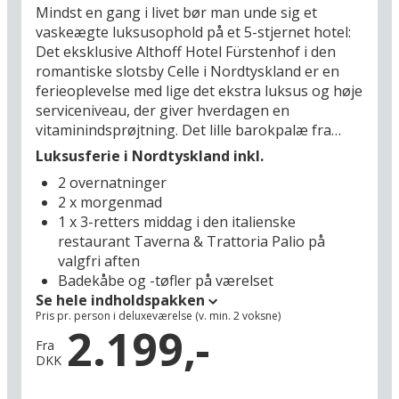
Mindst en gang i livet bør man unde sig et
vaskeægte luksusophold på et 5-stjernet hotel:
Det eksklusive Althoff Hotel Fürstenhof i den
romantiske slotsby Celle i Nordtyskland er en
ferieoplevelse med lige det ekstra luksus og høje
serviceniveau, der giver hverdagen en
vitaminindsprøjtning. Det lille barokpalæ fra
1680 har sin egen hyggelige og prisbelønnede
Luksusferie i Nordtyskland inkl.
italienske restaurant. På Althoff Hotel
2 overnatninger
Fürstenhof er der badekåbe på værelset og
2 x morgenmad
naturligvis en lækker wellnessafdeling med
1 x 3-retters middag i den italienske
indendørs swimmingpool. Og så har det 5-
restaurant Taverna & Trattoria Palio på
stjernede hotel sin egen unikke stemning med
valgfri aften
originale, historiske detaljer, smukke udendørs
Badekåbe og -tøfler på værelset
omgivelser, hvor man kan nyde et glas under
Se hele indholdspakken
kastanjetræerne i gårdhaven – og ikke mindst
Pris pr. person i deluxeværelse (v. min. 2 voksne)
en pragtfuld beliggenhed få minutters gang fra
2.199,-
slottet og den gamle bydel i Celle syd for det
Fra
DKK
disede, lyngklædte hedelandskab Lüneburger
Heide.