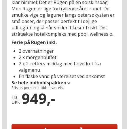
klar himmel: Det er Rügen på en solskinsdag!
Men Rügen er lige fortryllende året rundt: De
smukke vige og laguner langs østersøkysten er
små oaser, der passer perfekt til dejlige
udflugter; også når vinden blæser friskt. Det
stråtækte hotelkompleks med pool, wellness og
stor havepark ligger blødt indlejret i det
Ferie på Rügen inkl.
maleriske landskab mellem havet (1 km) og søen
2 overnatninger
Wreechener (600 m), og det er her, I skal nyde
2 x morgenbuffet
jeres feriedage på Rügen.
2 x 2-retters middag
med hovedret fra
valgmenu
Naturidyllen er total, men der er blot 3 km til
En flaske vand på værelset ved ankomst
centrum af den livlige turistby Putbus med
Se hele indholdspakken
butikker, stort legeland og en perron, hvor I kan
Pris pr. person i dobbeltværelse
hoppe på det historiske damplokomotiv
949,-
”Rasende Roland”. I kan vælge, om I vil tilbringe
Fra
DKK
en weekend, en miniferie eller en sommerferie
på hotellet med oplagte muligheder for at dase i
solen og bade ved Rügens lange, hvide
sandstrande. Tysklands smukkeste ferieø lokker