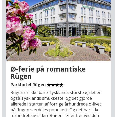
gør en tur til Rostock og Stralsunds
julemarkeder til noget helt uforglemmeligt. Når
dagens udflugter er ovre, kan I trække jer
tilbage til hotellets rolige atmosfære og nyde en
hyggelig aften med velsmagende retter og
bryggeriets øl. En vinterferie her kombinerer de
store juleoplevelser med afslapning og nærvær
– en perfekt måde at byde julen velkommen på.
Ø-ferie på romantiske
Rügen
Parkhotel Rügen
Rügen er ikke bare Tysklands største ø; det er
også Tysklands smukkeste, og det gjorde
allerede i starten af forrige århundrede ø-livet
på Rügen særdeles populært. Og det har ikke
forandret sig siden: Rügen ligger tæt ved den