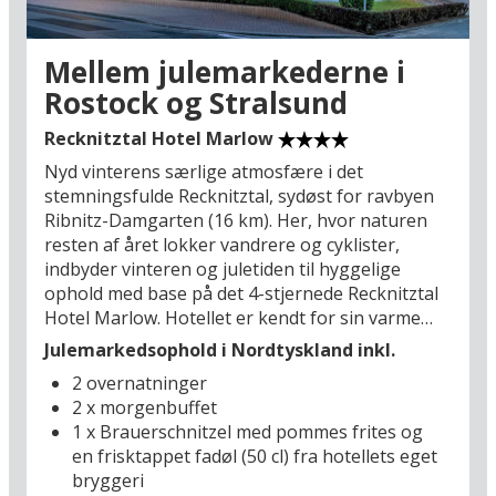
måske tage en tur forbi den historiske
hansestad Stralsund (33 km), hvor den
verdensarvslistede gamle bykerne byder på
Mellem julemarkederne i
pragtfuld middelalderarkitektur. Glæd jer
Rostock og Stralsund
allerede nu til en oplevelsesrig ferie på Rügen!
Recknitztal Hotel Marlow
Nyd vinterens særlige atmosfære i det
stemningsfulde Recknitztal, sydøst for ravbyen
Ribnitz-Damgarten (16 km). Her, hvor naturen
resten af året lokker vandrere og cyklister,
indbyder vinteren og juletiden til hyggelige
ophold med base på det 4-stjernede Recknitztal
Hotel Marlow. Hotellet er kendt for sin varme
gæstfrihed – og ikke mindst sit eget ølbryggeri,
Julemarkedsophold i Nordtyskland inkl.
som er et insidertip blandt ølelskere. Når mørket
2 overnatninger
falder på, og sneen måske lægger sig udenfor,
2 x morgenbuffet
kan I glæde jer til at varme jer inden døre med en
1 x Brauerschnitzel med pommes frites og
skummende øl og god mad i de hyggelige
en frisktappet fadøl (50 cl) fra hotellets eget
rammer.
bryggeri