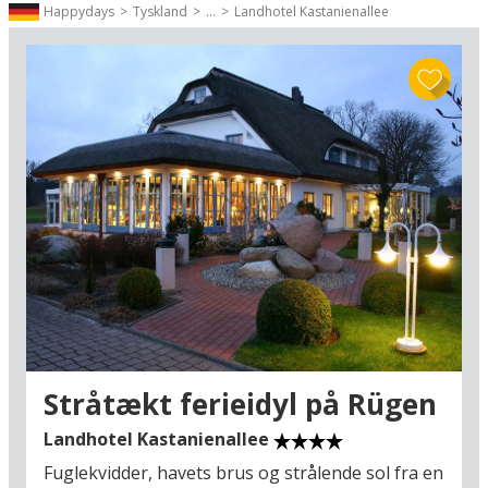
Happydays
Tyskland
...
Landhotel Kastanienallee
Find et godt hotel tæt på det berømte julemarked i
Stralsund - se listen herunder
Afstand fra hotellet til julemarked i Stralsund ser du ved at klikke
på knappen "Læs mere".
Find datoer og mere information om årets dejligste julemarkeder i
Tyskland, Danmark og Sverige - klik her »
Stråtækt ferieidyl på Rügen
Landhotel Kastanienallee
Fuglekvidder, havets brus og strålende sol fra en