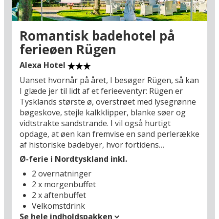
hansestad Stralsund (33 km), hvor den
verdensarvslistede gamle bykerne byder på
pragtfuld middelalderarkitektur. Glæd jer
Romantisk badehotel på
allerede nu til en oplevelsesrig ferie på Rügen!
ferieøen Rügen
Alexa Hotel
Uanset hvornår på året, I besøger Rügen, så kan
I glæde jer til lidt af et ferieeventyr: Rügen er
Tysklands største ø, overstrøet med lysegrønne
bøgeskove, stejle kalkklipper, blanke søer og
vidtstrakte sandstrande. I vil også hurtigt
opdage, at øen kan fremvise en sand perlerække
af historiske badebyer, hvor fortidens
pragtarkitektur bibringer en særlig stemning af
Ø-ferie i Nordtyskland inkl.
storhed og nostalgi. I skal tilbringe jeres
2 overnatninger
miniferie, weekend eller sommerferie i hjertet af
2 x morgenbuffet
den hyggelige badeby Ostseebad Göhren, som
2 x aftenbuffet
ligger på et næs på Rügens østkyst, kun 6,5 km
Velkomstdrink
syd for Sellin. Med sine mange romantiske
Se hele indholdspakken