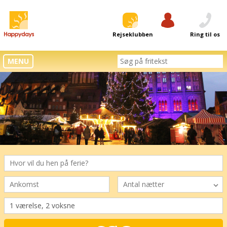
Rejseklubben
Log ind
Ring til os
MENU