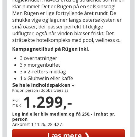
hvælvede klosterkælder. Se frem til en
klar himmel: Det er Rügen på en solskinsdag!
afslappende julemarkedsferie i Stralsund, hvor I
Men Rügen er lige fortryllende året rundt: De
kan se frem til masser af julestemning i den
smukke vige og laguner langs østersøkysten er
verdensarvslistede gamle bydel.
små oaser, der passer perfekt til dejlige
udflugter; også når vinden blæser friskt. Det
stråtækte hotelkompleks med pool, wellness og
stor havepark ligger blødt indlejret i det
Kampagnetilbud på Rügen inkl.
maleriske landskab mellem havet (1 km) og søen
3 overnatninger
Wreechener (600 m), og det er her, I skal nyde
3 x morgenbuffet
jeres feriedage på Rügen.
3 x 2-retters middag
1 x Gluhwein eller kaffe
Naturidyllen er total, men der er blot 3 km til
Se hele indholdspakken
centrum af den livlige turistby Putbus med
Pris pr. person i dobbeltværelse
butikker, stort legeland og en perron, hvor I kan
1.299,-
hoppe på det historiske damplokomotiv
Fra
DKK
”Rasende Roland”. I kan vælge, om I vil tilbringe
en miniferie i efteråret, vinteren eller foråret på
Log ind eller bliv medlem og få 250,- i rabat pr.
person
hotellet med oplagte muligheder for at dase i
Ankomst 1.11.26.-28.4.27.
solen og bade ved Rügens lange, hvide
Læs mere ❯
sandstrande. Tysklands smukkeste ferieø lokker