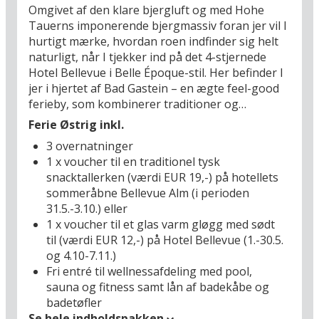
opleve området på egen hånd.
Omgivet af den klare bjergluft og med Hohe
Tauerns imponerende bjergmassiv foran jer vil I
Med en børneklub får du en ferie, hvor børnene trives og har
hurtigt mærke, hvordan roen indfinder sig helt
masser af aktiviteter at vælge imellem, samtidig med at de voksne
naturligt, når I tjekker ind på det 4-stjernede
kan nyde ro, afslapning og tid sammen som familie. Hoteller med
Hotel Bellevue i Belle Époque-stil. Her befinder I
børneklub gør det muligt at skabe en perfekt balance mellem leg,
jer i hjertet af Bad Gastein – en ægte feel-good
læring, motion og afslapning, og samtidig oplever man alt fra
spændende udflugtsmål og naturoplevelser til sjove
ferieby, som kombinerer traditioner og
arrangementer på hotellet. En ferie med børneklub giver derfor
modernitet med historisk elegance – perfekt til
Ferie Østrig inkl.
både børn og voksne oplevelser og minder, som familien vil huske
sommerferien! Mange barer, restauranter og
3 overnatninger
og tale om i mange år frem.
kulturelle højdepunkter skaber en spændende
1 x voucher til en traditionel tysk
kontrast til den naturskønne idyl og giver Bad
snacktallerken (værdi EUR 19,-) på hotellets
Gastein en umiskendelig charme. Det termiske
sommeråbne Bellevue Alm (i perioden
vand, som springer direkte op fra undergrunden
31.5.-3.10.) eller
ved foden af Graukogel, er rigt på værdifulde
1 x voucher til et glas varm gløgg med sødt
mineraler og har i århundreder været en
til (værdi EUR 12,-) på Hotel Bellevue (1.-30.5.
hjørnesten i Gasteinerdalens stolte tradition
og 4.10-7.11.)
som spa-destination.
Fri entré til wellnessafdeling med pool,
sauna og fitness samt lån af badekåbe og
Her bor I midt i byens centrum, ikke langt fra
badetøfler
Bad Gasteins vandfald, og træder direkte ud i
Se hele indholdspakken