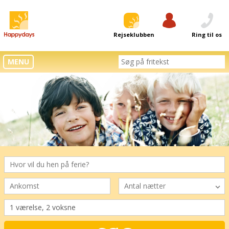
Rejseklubben
Log ind
Ring til os
MENU