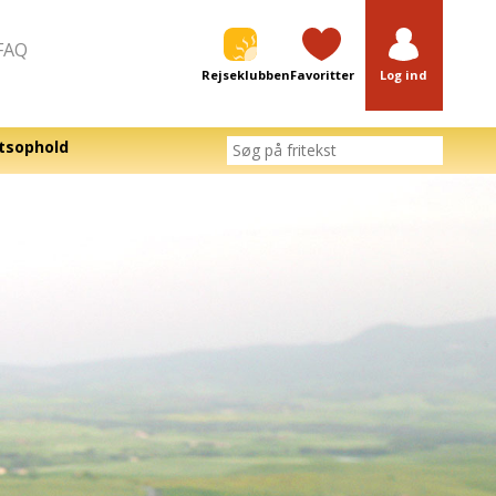
FAQ
Rejseklubben
Favoritter
Log ind
tsophold