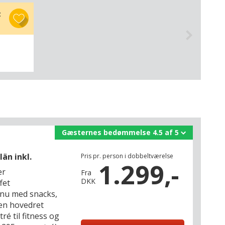
t
Gæsternes bedømmelse 4.5 af 5
än inkl.
Pris pr. person i dobbeltværelse
1.299,-
er
Fra
DKK
fet
enu med snacks,
en hovedret
ré til fitness og