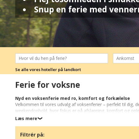
Snup en ferie med venner
Se alle vores hoteller på landkort
Ferie for voksne
Nyd en voksenferie med ro, komfort og forkælelse
Velkommen til vores udvalg af voksenferier – perfekt til dig,
weekendophold, hvor fokus er på afslapning, komfort og opleve
naturskønne omgivelser, og lad hverdagens stress og jag bli
Læs mere
❯
En voksenferie handler om frihed og forkælelse. Uanset om d
Filtrér på:
med vin og delikatesser, kan du fordybe dig i de oplevelser, de