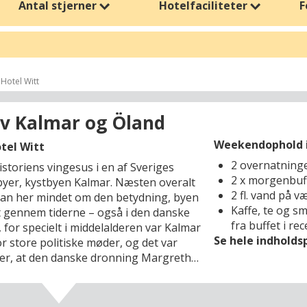
Antal stjerner
Hotelfaciliteter
F
Danmark
finder du smukke kroer, moderne wellnesshoteller og char
iske byer, vinmarker og gourmetophold, mens
Sverige
tilbyder idyl
ere wellness, kulturelle oplevelser og gourmetoplevelser i smukke omgi
 Hotel Witt
t dagen med wellness eller en morgenmad med lokale specialiteter, tag
assen. Her er det de små detaljer, der skaber stor forkælelse – ro, ko
v Kalmar og Öland
eve romantik, forkæle sanserne eller tage på eventyr med venner, giv
Weekendophold i
otel Witt
 nydelse og minder, du kan tage med hjem – en pause, hvor du sætter d
2 overnatning
storiens vingesus i en af Sveriges
2 x morgenbuf
byer, kystbyen Kalmar. Næsten overalt
2 fl. vand på v
man her mindet om den betydning, byen
Kaffe, te og s
t gennem tiderne – også i den danske
fra buffet i re
, for specielt i middelalderen var Kalmar
Se hele indhold
r store politiske møder, og det var
er, at den danske dronning Margrethe
de magten over Norden om sig i 1397. I
på historiske First Hotel Witt, som
entralt i gåafstand til det legendariske