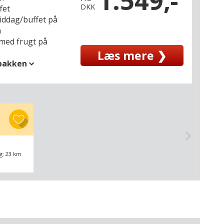
1.549,-
DKK
fet
middag/buffet på
n
med frugt på
Læs mere ❯
spakken
g: 23 km