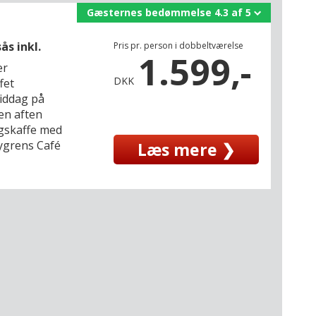
Gæsternes bedømmelse 4.3 af 5
ås inkl.
Pris pr. person i dobbeltværelse
1.599,-
er
DKK
fet
middag på
en aften
agskaffe med
grens Café
Læs mere ❯