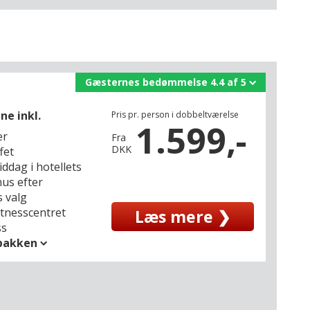
Gæsternes bedømmelse 4.4 af 5
ne inkl.
Pris pr. person i dobbeltværelse
1.599,-
er
Fra
DKK
fet
iddag i hotellets
us efter
 valg
fitnesscentret
Læs mere ❯
ss
spakken