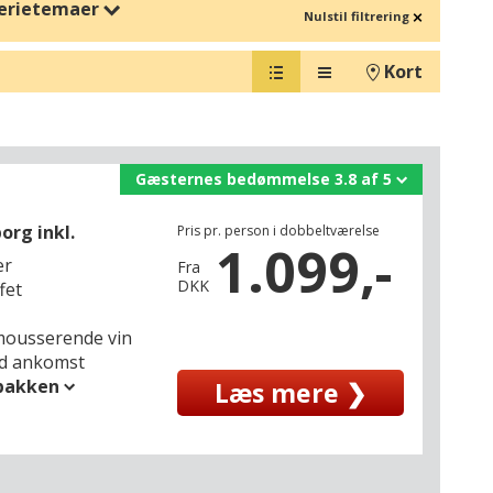
erietemaer
Nulstil filtrering
ne ønsker. Nyd luksus og afslapning på hoteller med spa,
d venner, familie eller alene, hvor du kan samle energi og
Kort
, som kombinerer komfort, oplevelser og frihed til at planlægge
Gæsternes bedømmelse 3.8 af 5
org inkl.
Pris pr. person i dobbeltværelse
1.099,-
er
Fra
DKK
fet
e mousserende vin
ed ankomst
spakken
Læs mere ❯