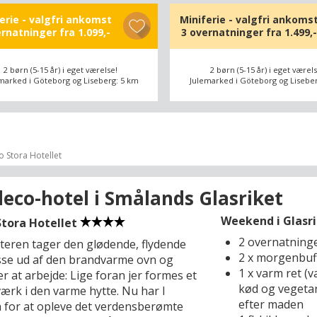
. Herfra kan I gå direkte ombord i alle
erie - valgfri ankomst
Miniferie - valgfri ankoms
ne muligheder, Sveriges næststørste
ernatninger fra
1.099,-
3 overnatninger fra
1.499,-
t byde på – spadsere til
stationen, Avenyn og shoppingcenteret
2 børn (5-15 år) i eget værelse!
2 børn (5-15 år) i eget værels
n (1 km).
marked i Göteborg og Liseberg: 5 km
Julemarked i Göteborg og Lisebe
der dagens oplevelser med
uffet i hotelbådens restaurant, der i
natur har udsigt over vandet – og på
 dage kan I slikke sol på dækket og
 Stora Hotellet
net af solen, når den går ned over
orisont ud mod skærgården. Kan I ikke
deco-hotel i Smålands Glasriket
af det maritime tema, kan det anbefales
en bådtur i den klassiske
Weekend i Glasri
Stora Hotellet
eingbåd Paddan, der sejler langs
2 overnatning
teren tager den glødende, flydende
gs kanaler med en guide ombord, som
2 x morgenbuf
se ud af den brandvarme ovn og
r et spændende indblik i byens historie.
1 x varm ret (v
r at arbejde: Lige foran jer formes et
r i land, skal I glæde jer til at møde
kød og vegetari
ærk i den varme hytte. Nu har I
gs indbyggere, der siges at have en
efter maden
 for at opleve det verdensberømte
eciel form for humor, som sammen med