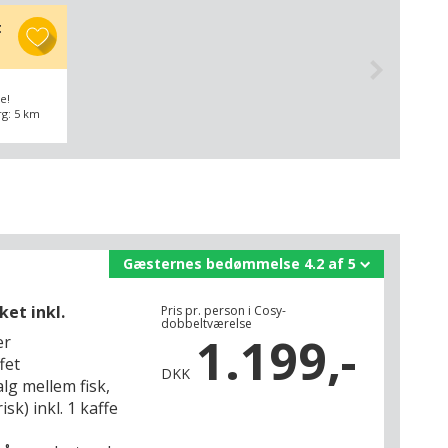
t
e!
rg: 5 km
Gæsternes bedømmelse 4.2 af 5
ket inkl.
Pris pr. person i Cosy-
dobbeltværelse
1.199,-
er
fet
DKK
alg mellem fisk,
sk) inkl. 1 kaffe