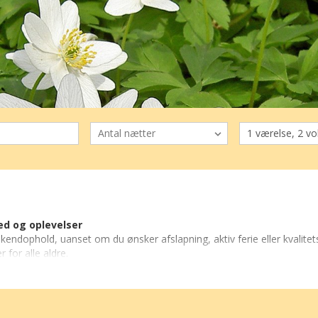
ed og oplevelser
ekendophold, uanset om du ønsker afslapning, aktiv ferie eller kvalitet
 for alle aldre.
arhus, nyde naturen i Nordjylland eller opleve kystbyer som Faaborg
og strandferie, mens
Frankrig
og
Italien
byder på varme destination
tiviteter, og i
Østrig
kan du kombinere vandring, spa og bjerglandskab