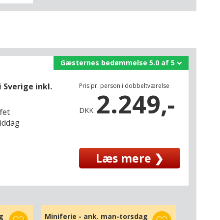
Gæsternes bedømmelse 5.0 af 5
Sverige inkl.
Pris pr. person i dobbeltværelse
2.249,-
DKK
fet
middag
Læs mere ❯
g
Miniferie - ank. man-torsdag