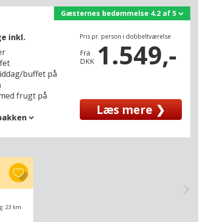
Gæsternes bedømmelse 4.2 af 5
e inkl.
Pris pr. person i dobbeltværelse
1.549,-
er
Fra
DKK
fet
middag/buffet på
n
med frugt på
Læs mere ❯
spakken
g: 23 km