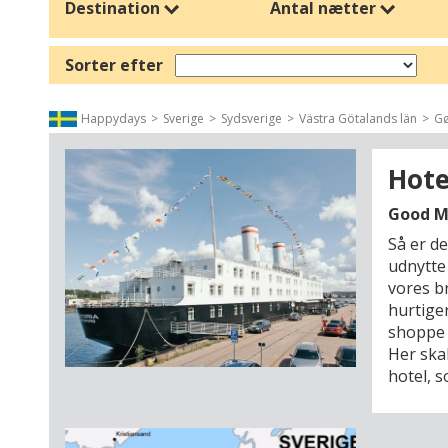
Destination
Antal nætter
Kristi Himmelfartsferie giver dig fleksibilitet til at vælge a
wellness og pool, eller udforsk lokale seværdigheder, naturen
Sorter efter
skabe minder.
Uanset om du foretrækker byferie, natur, aktiv ferie eller well
Happydays
Sverige
Sydsverige
Västra Götalands län
Gø
din egen ferie. Få det maksimale ud af en ferie med hygge, af
Hote
Good M
Så er det
udnytte
vores b
hurtige
shoppe 
Her skal
hotel, s
alle but
unik in
livlige 