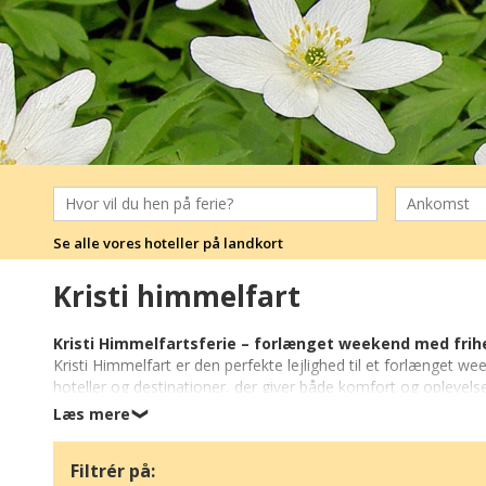
Se alle vores hoteller på landkort
Kristi himmelfart
Kristi Himmelfartsferie – forlænget weekend med frih
Kristi Himmelfart er den perfekte lejlighed til et forlænget we
hoteller og destinationer, der giver både komfort og oplevelser
Læs mere
❯
I
Danmark
kan du vælge byferie i København, Odense eller A
Mecklenburg-Vorpommern med både vandreruter, cykelstier 
Filtrér på:
perfekt til rolige naturoplevelser, kystferie og familievenlige ak