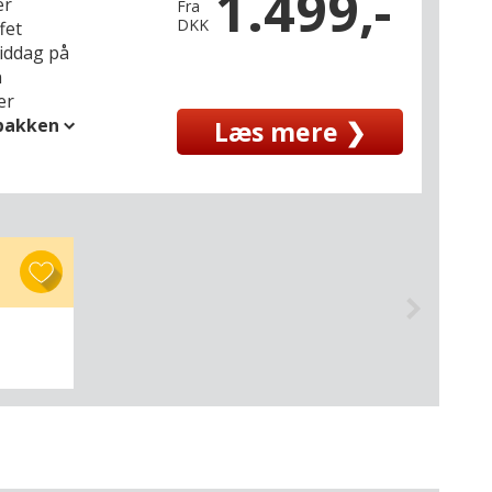
1.499,-
er
Fra
DKK
fet
middag på
n
er
spakken
Læs mere ❯