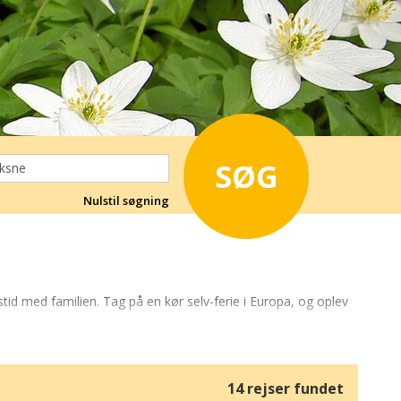
SØG
Nulstil søgning
stid med familien. Tag på en kør selv-ferie i Europa, og oplev
 og Skagen.
Tyskland
tilbyder hyggelige landsbyer, Harzen og
er med wellness, spa og naturskønne omgivelser.
Sverige
er
14 rejser fundet
er for en aktiv og afslappende ferie.