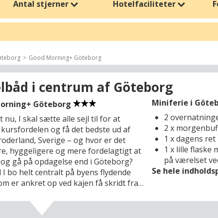
Antal stjerner
Hotelfaciliteter
F
nkomst og opholdets længde, så du kan planlægge ferien præcis efter di
 og kulturtilbud. Det er også en ideel mulighed for en mini-getaway me
ness, finder du et bredt udvalg af hoteller til Kristi Himmelfartsferien
teborg
Good Morning+ Göteborg
slapning og kvalitetstid med dem, du holder af.
lbåd i centrum af Göteborg
Miniferie i Göteb
orning+ Göteborg
2 overnatning
 nu, I skal sætte alle sejl til for at
2 x morgenbuf
 kursfordelen og få det bedste ud af
1 x dagens ret
roderland, Sverige – og hvor er det
1 x lille flask
re, hyggeligere og mere fordelagtigt at
på værelset v
og gå på opdagelse end i Göteborg?
Se hele indhold
 I bo helt centralt på byens flydende
om er ankret op ved kajen få skridt fra
ikkerne og cafeerne i centrum – en helt
dkvartering, hvor udsigten over den
skibstrafik på Göta Älv er en del af