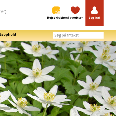
FAQ
Rejseklubben
Favoritter
Log ind
tsophold