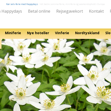
Kør selv-ferie med Happydays
- lidt bedre sommerferie, miniferie og weekendophold i Europa
 Happydays
Betal online
Rejsegavekort
Kontakt
Miniferie
Nye hoteller
Vinferie
Nordtyskland
Slo