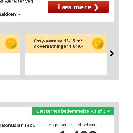
 på værelset ved
Læs mere ❯
spakken
Cosy-værelse 13-15 m²
Classi
3 overnatninger
1.649,-
3 ove
Gæsternes bedømmelse 4.1 af 5
Bohuslän inkl.
Pris pr. person i dobbeltværelse