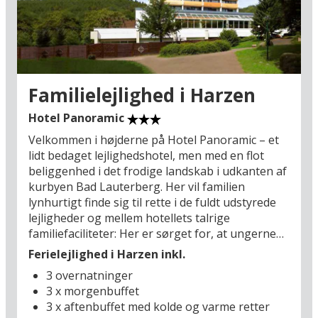
Familielejlighed i Harzen
Hotel Panoramic
Velkommen i højderne på Hotel Panoramic – et
lidt bedaget lejlighedshotel, men med en flot
beliggenhed i det frodige landskab i udkanten af
kurbyen Bad Lauterberg. Her vil familien
lynhurtigt finde sig til rette i de fuldt udstyrede
lejligheder og mellem hotellets talrige
familiefaciliteter: Her er sørget for, at ungerne
trives med legeplads, legeværelse, børneklub
Ferielejlighed i Harzen inkl.
fuld af kulørte aktiviteter, børnepool, airhockey
3 overnatninger
og trampolin. Mellem 17.30 og 21.00 kan de små
3 x morgenbuffet
størrelser desuden køle ned med en slush ice
3 x aftenbuffet med kolde og varme retter
eller sodavand, der ligesom juice, te, kaffe og –