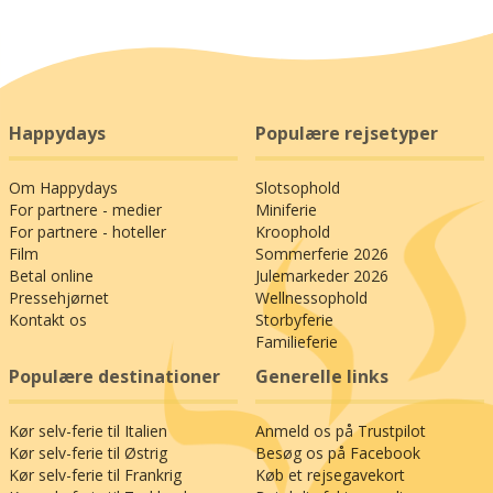
badeland Vitamar, og i Bad Sachsa finder I det
store, indendørs legeland Regenbogenland (13
km). For en oplevelse af de mere unikke kan det
anbefales at køre en tur til den western-
inspirerede forlystelsespark Pullman City (37
km), hvor I føres durk ind i en verden af
Happydays
Populære rejsetyper
cowboys, diligencer og vrinskende heste – eller
måske har I mod på at tage turen over Harzens
Om Happydays
Slotsophold
næsten 460 meter lange hængebro? Den findes
For partnere - medier
Miniferie
ved dæmningssøerne Rappbodetalsperre (41
For partnere - hoteller
Kroophold
km). Den slags oplevelser kan give en god
Film
Sommerferie 2026
appetit, så måske skal den efterfølgende dag stå
Betal online
Julemarkeder 2026
på udflugt til den navnkundige restaurant Der
Pressehjørnet
Wellnessophold
Windbeutel-König (40 km), som serverer egnens
Kontakt os
Storbyferie
Familieferie
specialitet, vandbakkelse, i den ene lækre variant
efter den anden – som både forret, hovedret og
Populære destinationer
Generelle links
dessert. Rigtig god fornøjelse, og nyd familiens
ferie til Harzen!
Kør selv-ferie til Italien
Anmeld os på Trustpilot
Kør selv-ferie til Østrig
Besøg os på Facebook
Kør selv-ferie til Frankrig
Køb et rejsegavekort