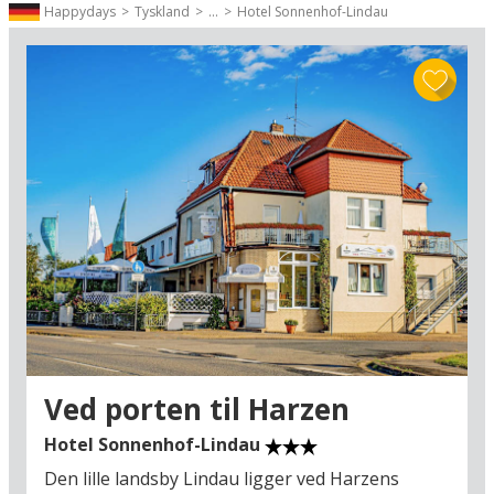
kastanjer m.m. Listen af små hyggelige elementer er nærmest
Happydays
Tyskland
...
Hotel Sonnenhof-Lindau
uendelig lang, og den specielle julestemning, som hersker her på
julemarkedet i Göttingen bør opleves på egen hånd og med god
tid til at suge det hele til sig.
Find et godt hotel tæt på det berømte julemarked i
Göttingen - se listen herunder
Afstand fra hotellet til julemarked i Göttingen ser du ved at klikke
på knappen "Læs mere"
Find datoer og mere information om årets dejligste julemarkeder i
Tyskland, Danmark og Sverige - klik her »
Ved porten til Harzen
Hotel Sonnenhof-Lindau
Den lille landsby Lindau ligger ved Harzens