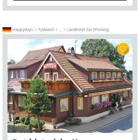
bindingsværksbyer: Goslar (50 km), Wernigerode
(71 km) og Quedlinburg (94 km), der alle er på
UNESCOs liste over verdensarv.
I nærområdet kan I også udforske Duderstadt
Happydays
Tyskland
...
Landhotel Zur Erholung
(22 km), som er en af de mest populære og
besøgte byer på den tyske bindingsværkrute.
Duderstadt har været beboet siden stenalderen
og havde sin storhedstid i middelalderen, som
har efterladt det unikke bybillede, hvor gamle,
brostensbelagte gyder stadig snor sig, som de
gjorde for 700 år siden. Her kan I opleve hele 600
bindingsværkshuse med udsmykkede facader fra
flere epoker – herunder et af Tysklands ældste
rådhuse. Nærområdet er i det hele taget
overstrøet med idylliske byer og borgidyller, som
man kun finder dem i det historiske Midttyskland
og Harzen. Der er for eksempel en rigdom af
historie at opleve i kulturfyrtårnet Göttingen (30
km) samt kurbyen Heiligenstadt (43 km), der
begge ligger på Eventyrvejen; en af Tysklands