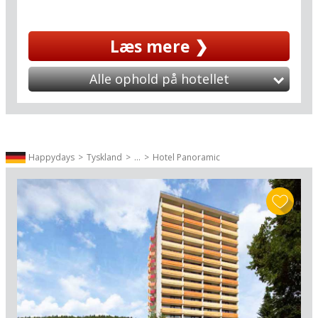
deres berømte vandbakkelses-kager i alle
toppen.
afskygninger – som i øvrigt bør nydes på
solterrassen med en formidabel udsigt over den
Læs mere ❯
Harzens allermest spændende udflugtsmål
gamle dæmningssø. Jo, i dette midttyske
ligger desuden lige om hjørnet. Quedlinburg (47
eventyrrige er I omkranset af bjergidyl og
km) har 1200 fredede bindingsværkshuse og er
Alle ophold på hotellet
romantiske traditioner. Der er kun godt fire
på UNESCOs liste over verdensarv. Toppen af
timers kørsel hertil fra den danske grænse –
Bloksbjerg - på tysk bedre kendt som Brocken -
men en verden til forskel.
kan nås med det gamle damplokomotiv fra
Schierke (11 km).
Happydays
Tyskland
...
Hotel Panoramic