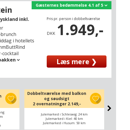
Gæsternes bedømmelse 4.1 af 5
tein
yskland inkl.
Pris pr. person i dobbeltværelse
1.949,-
er
DKK
ebrunch
iddag i hotellets
mmButtRind
-cocktail
spakken
Læs mere ❯
Dobbeltværelse med balkon
Komf
n
og søudsigt
2 overnatninger
2.149,-
2 ove
eng
Mul
Julemarked i Schleswig: 24 km
km
Ju
Julemarked i Kiel: 40 km
Julemarked i Husum: 50 km
m
J