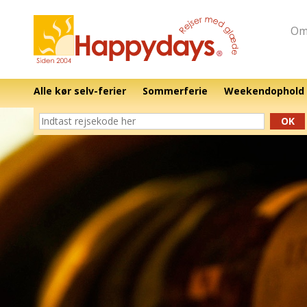
Om
Alle kør selv-ferier
Sommerferie
Weekendophold
OK