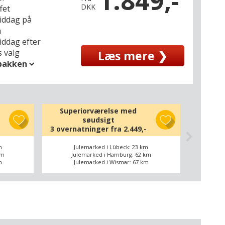
1.849,-
DKK
fet
middag på
n
iddag efter
 valg
Læs mere ❯
spakken
Superiorværelse med
søudsigt
3 overnatninger fra
2.449,-
m
Julemarked i Lübeck: 23 km
km
Julemarked i Hamburg: 62 km
m
Julemarked i Wismar: 67 km