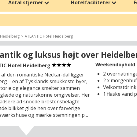
Antal stjerner
Hotelfaciliteter
F
i hånden.
de det bedste af både natur, kultur og kulinariske oplevelser. Fra de 
lnesshoteller i
Østrig
og de eksklusive resortoplevelser langs
Sverig
ort – det handler om at skabe rum til ro, forkælelse og nærvær. Det
Heidelberg
ATLANTIC Hotel Heidelberg
e får du både afslapning, oplevelser og minder, der varer livet ud.
hold i bjergene eller en kystnær oplevelse med havudsigt, kan du med 
ntik og luksus højt over Heidelbe
 smukke omgivelser – og skab en ferieoplevelse, der føles helt unik.
Weekendophold i 
IC Hotel Heidelberg
2 overnatning
t af den romantiske Neckar-dal ligger
2 x morgenbuf
erg – en af Tysklands smukkeste byer,
Velkomstdrink
storie og elegance smelter sammen
1 flaske vand 
sglæde og naturskønne omgivelser. Her
padsere ad snoede brostensbelagte
ade blikket glide hen over farverige
gsværkshuse og mærke stemningen på
elige caféer og vinbarer, alt imens
dte bakker og vinmarker omfavner
dt i denne idylliske kulisse ligger