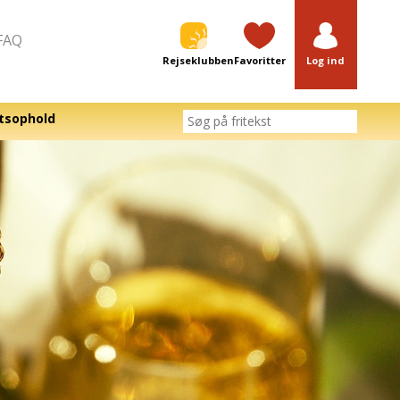
FAQ
Rejseklubben
Favoritter
Log ind
tsophold