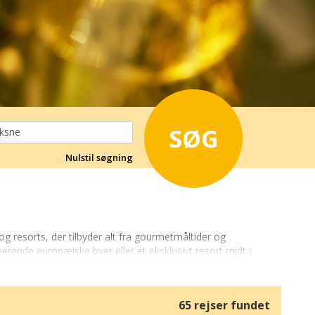
SØG
Nulstil søgning
g resorts, der tilbyder alt fra gourmetmåltider og
erende europæiske byer eller et eksklusivt resort midt i
ivelser til wellnessoplevelser og gastronomiske
65 rejser fundet
– vandreture i smukke landskaber, vinoplevelser i charmerende