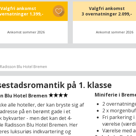
C Hotel Heidelberg, et arkitektonisk
Valgfri ankomst
Valgfri ankomst
ende superiorhotel med mere end 300
overnatninger
1.399,-
3 overnatninger
2.099,-
e værelser og suiter, hvor moderne
 møder gennemtænkt design. Dyk ned
ets Deli Lounge med friskristet
Ankomst sommer 2026
Ankomst sommer 2026
kaffe, nybagte kager og farverige
, mens aftenen kan afsluttes højt over
age i 15 High med restaurant og bar,
agfulde fiske- og skaldyrsretter samt
ive cocktails serveres med en
Radisson Blu Hotel Bremen
mmelig udsigt over Heidelberg.
estadsromantik på 1. klasse
æder ud af hotellets døre, åbner
rg sig for jer med oplevelser, der
Miniferie i Breme
on Blu Hotel Bremen
r til både romantik og fordybelse. Kun
2 overnatning
kke alle hoteller, der kan bryste sig af
tter væk rejser det imponerende
2 x morgenbuf
 adresse på en berømt gade i et
Heidelberg sig (4 km), og her kan I
Fri parkering i 
k bykvarter - men det kan det 4-
gennem de historiske sale, udforske de
værelse (værdi
de Radisson Blu Hotel Bremen. Her
 haver og beundre verdens største
Værelse med a
res luksuriøs indkvartering og
i slotkælderen. En kort spadseretur