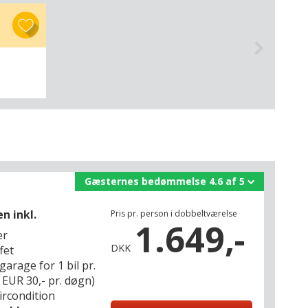
Gæsternes bedømmelse 4.6 af 5
n inkl.
Pris pr. person i dobbeltværelse
1.649,-
er
DKK
fet
garage for 1 bil pr.
 EUR 30,- pr. døgn)
ircondition