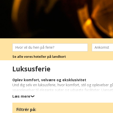
Se alle vores hoteller på landkort
Luksusferie
Oplev komfort, velvære og eksklusivitet
Und dig selv en luksusferie, hvor komfort, stil og oplevelser 
spaoplevelser til elegante suiter og udsøgte faciliteter. Uans
naturen, kan du forvente høj kvalitet, personlig service og u
Læs mere
❯
På en luksusferie er hver detalje gennemtænkt. Fra elegant i
Filtrér på:
højdepunkter, der forkæler både smagsløg og sanser. Du kan k