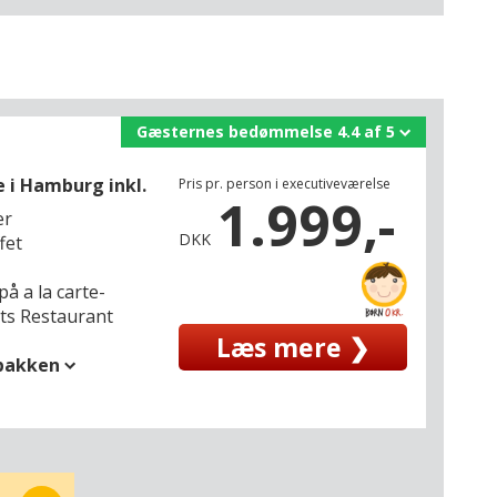
Gæsternes bedømmelse 4.4 af 5
 i Hamburg inkl.
Pris pr. person i executiveværelse
1.999,-
er
DKK
fet
på a la carte-
ets Restaurant
Læs mere ❯
spakken