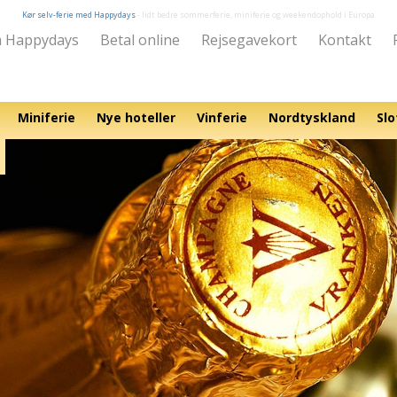
Kør selv-ferie med Happydays
- lidt bedre sommerferie, miniferie og weekendophold i Europa
 Happydays
Betal online
Rejsegavekort
Kontakt
Miniferie
Nye hoteller
Vinferie
Nordtyskland
Slo