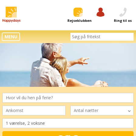
Rejseklubben
Log ind
Ring til os
MENU