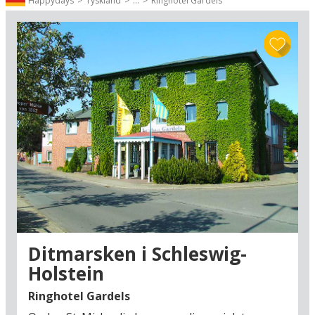
Holstein
med marcipan- og middealderbyen
Lübeck
og den
Happydays
Tyskland
...
Ringhotel Gardels
berømte
Timmendorfer Strand
er populære rejsemål. Nyd en tur
til Lübecks UNESCO-listede bykerne, eller slæng jer under
parasollerne på Timmendorfer Strand, omgivet af farverige
kurvestole, glade sommergæster og hyggelige strandcaféer langs
kysten.
Foruden sommerankomsterne nedenfor kan I se hoteller i
Nordtyskland med ankomst hele året
lige her
.
Ditmarsken i Schleswig-
Holstein
Ringhotel Gardels