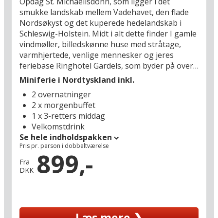
Opdag St. Michaelisdonn, som ligger i det
smukke landskab mellem Vadehavet, den flade
Nordsøkyst og det kuperede hedelandskab i
Schleswig-Holstein. Midt i alt dette finder I gamle
vindmøller, billedskønne huse med stråtage,
varmhjertede, venlige mennesker og jeres
feriebase Ringhotel Gardels, som byder på over
130 års traditioner med gæstfrihed. Fra
Miniferie i Nordtyskland inkl.
klitområdet, den såkaldte Donn, har I en smuk
2 overnatninger
udsigt, og vandet er så tæt på, at man næsten
2 x morgenbuffet
kan dufte det. Oplev det historiske
1 x 3-retters middag
naturlandskab fra sadlen på en cykel eller hest,
Velkomstdrink
tag en runde golf i golfsæsonen eller book en
Se hele indholdspakken
flyvetur med hotelværten Jan Peter i hans lille
Pris pr. person i dobbeltværelse
propelfly. I Gardels restaurant kan I desuden se
899,-
frem til at smage på alle Ditmarskens
Fra
DKK
specialiteter: altid med friske råvarer, og altid nyt
og spændende – men også hjemmelavet.
Hotellet ligger desuden midt i området
Læs mere ❯
Ditmarsken, som er et af de spændende, gamle