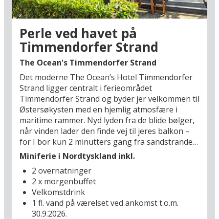
(fra april t.o.m. oktober). Øen er Tysklands sidste
toldfrie shoppingområde og en unik naturidyl
midt ude i havet. Det er også en stor
Perle ved havet på
ferieoplevelse at besøge verdens største sluse i
Timmendorfer Strand
Brunsbüttel (12 km), hvor mange store fartøjer
passerer via Kielerkanalen til floden Elben. Her
The Ocean's Timmendorfer Strand
får man virkelig suset fra de 7 verdenshave. I
Det moderne The Ocean’s Hotel Timmendorfer
skal også huske at besøge storbyen Hamburg
Strand ligger centralt i ferieområdet
(70 km), som byder på nogle af Europas bedste
Timmendorfer Strand og byder jer velkommen til
storbyoplevelser. Se frem til en oplevelsesrig
Østersøkysten med en hjemlig atmosfære i
miniferie i Nordtyskland!
maritime rammer. Nyd lyden fra de blide bølger,
når vinden lader den finde vej til jeres balkon –
for I bor kun 2 minutters gang fra sandstranden
og promenaden på Timmendorfer Strand – den
Miniferie i Nordtyskland inkl.
mest berømte strand i Tyskland, med lavt,
2 overnatninger
krystalklart vand og en bred klit, der, sammen en
2 x morgenbuffet
grøn skovgrænse, indrammer den fine
Velkomstdrink
sandstrand. På jeres feriebase starter I dagen ud
1 fl. vand på værelset ved ankomst t.o.m.
med en lækker morgenbuffet i hotellets flotte
30.9.2026.
loungeområde og kan selv tilrettelægge feriens