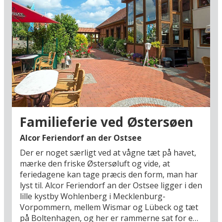
mere end 1.000 fugle af omkring 250 forskellige
arter (1,6 km). Trænger I til ren afslapning og
velvære, kan I nyde timer med forkælelse i
Ostsee-Therme, der byder på wellness og fitness
samt badeoplevelser i swimmingpoolen med
rutsjebaner og flere sjove faciliteter (2,8 km). I og
i umiddelbar nærhed af Timmendorfer Strand er
der flere golfbaner, der venter på golfglade
spillere, nybegyndere som øvede. Prøv
eksempelvis den eneste 36-hullersbane i
Schleswig-Holstein og Hamburg, Golfanlage
Familieferie ved Østersøen
Seeschlösschen, som ligger kun 4 km fra
hotellet.
Alcor Feriendorf an der Ostsee
Der er noget særligt ved at vågne tæt på havet,
Lidt længere væk fra jeres ferieområde ligger
mærke den friske Østersøluft og vide, at
badebyen Travemünde, hvor I kan besøge
feriedagene kan tage præcis den form, man har
Tysklands ældste fyrtårn fra 1539 og nyde
lyst til. Alcor Feriendorf an der Ostsee ligger i den
feriestemningen i den tidligere fiskerby med
lille kystby Wohlenberg i Mecklenburg-
historisk badebyarkitektur (8 km). Ønsker I at
Vorpommern, mellem Wismar og Lübeck og tæt
krydre Østersøferien med hansestadsoplevelser,
på Boltenhagen, og her er rammerne sat for en