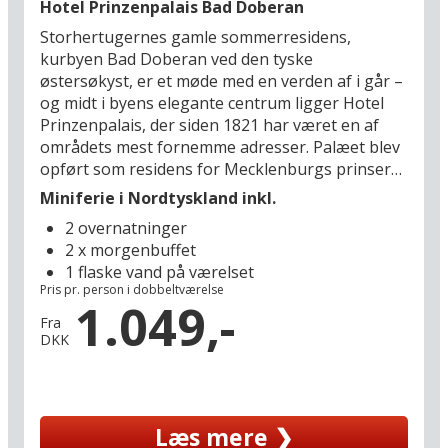
Hotel Prinzenpalais Bad Doberan
giver et levende indblik i livet for tusindvis af år
Storhertugernes gamle sommerresidens,
siden. I Wismar kan I kombinere byliv med leg og
kurbyen Bad Doberan ved den tyske
læring på phanTECHNIKUM (14 km), et
østersøkyst, er et møde med en verden af i går –
oplevelsescenter med fokus på teknik og
og midt i byens elegante centrum ligger Hotel
opfindelser. Minimare Entdeckerpark (16 km)
Prinzenpalais, der siden 1821 har været en af
byder på miniatureverdener og legende
områdets mest fornemme adresser. Palæet blev
opdagelser, og lidt længere væk ligger
opført som residens for Mecklenburgs prinser
Timmendorfer fyrtårn (36 km), som er et oplagt
og fremstår i dag som et nænsomt bevaret
mål for en udflugt med udsigt over havet og frisk
Miniferie i Nordtyskland inkl.
klassicistisk hotel med originale detaljer,
kystluft. Ferie på Alcor Feriendorf an der Ostsee
2 overnatninger
generøse saloner og et stilfuldt interiør, der
handler ikke om klassisk luksus, men om
2 x morgenbuffet
fører tankerne tilbage til datidens selskabsliv.
beliggenhed, frihed og tid sammen – med plads
1 flaske vand på værelset
Fra hotellet er der kun få skridt til kurparkerne
til både familieliv og små pauser for to.
Pris pr. person i dobbeltværelse
og den stemningsfulde bymidte, hvor man let
1.049,-
mærker historiens vingesus og den særlige
Fra
DKK
stemning, der gjorde Bad Doberan til
udgangspunkt for Tysklands første badeby,
Heiligendamm.
Læs mere ❯
Også områdets kulturarv ligger i gåafstand: Den