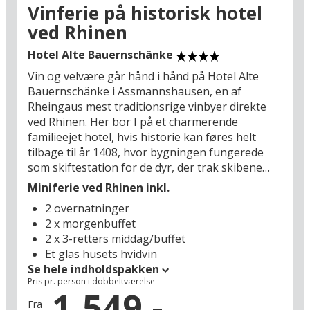
plateauet har I en pragtfuld panoramaudsigt
Vinferie på historisk hotel
over Rhinen og et oplagt udgangspunkt for
ved Rhinen
vandreture.
Hotel Alte Bauernschänke
Kommer I til Bad Breisig i juletiden, bør I forkæle
Vin og velvære går hånd i hånd på Hotel Alte
jer selv med en tur til Köln (61 km), som på denne
Bauernschänke i Assmannshausen, en af
tid af året åbner porten for sine stemningsfulde
Rheingaus mest traditionsrige vinbyer direkte
og historiske julemarkeder med bugnende
ved Rhinen. Her bor I på et charmerende
boder og glitrende lys. Rigtig god ferie i
familieejet hotel, hvis historie kan føres helt
Sydtyskland!
tilbage til år 1408, hvor bygningen fungerede
som skiftestation for de dyr, der trak skibene
gennem Rhindalens smalle passager. I dag er de
Miniferie ved Rhinen inkl.
historiske bindingsværker, de hyggelige
2 overnatninger
gårdmiljøer og den personlige gæstfrihed stadig
2 x morgenbuffet
en vigtig del af oplevelsen, mens familien Berg –
2 x 3-retters middag/buffet
som har drevet stedet i årtier – har kombineret
Et glas husets hvidvin
de historiske rammer med moderne komfort,
Se hele indholdspakken
wellness og gastronomi.
Pris pr. person i dobbeltværelse
1.549,-
Hotellet er et oplagt valg for voksne, der ønsker
Fra