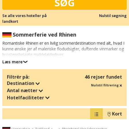
SØG
Se alle vores hoteller på
Nulstil søgning
landkort
Sommerferie ved Rhinen
Romantiske Rhinen er en livlig sommerdestination med alt, hvad I
kunne ønske jer af maleriske flodudsigter, duftende vinmarker og
brostensbelagte middelalderbyer.
Læs mere
❯
Jo, seværdighederne er i orden her i det sydtyske flodlandskab –
besøg f.eks. den mest festlige by i hele Rhinområdet, nemlig
Filtrér på:
46 rejser fundet
Rüdesheim am Rhein
, hvor Drosselgasse sender lyden af
Destination
klingende ølkrus, høje latterbølger og musikanternes
Nulstil filtrering
stemningsfulde toner ud gennem vinduerne i de mange ølstuer.
Antal nætter
Den friske flodluft kan være kærkommen efter en glad aften i
Hotelfaciliteter
byen, og heldigvis venter både bjergbaner og vandrestier over
vinrankerne.
Kort
Se også den store turistattraktion Deutsches Eck ved Koblenz,
hvor Mosel-floden flyder ind i Rhinen, og sejl forbi den