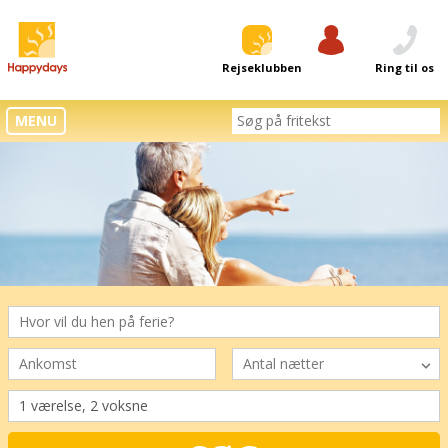
Rejseklubben
Log ind
Ring til os
MENU