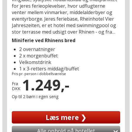
for jeres ferieoplevelser, hvor udflugterne
venter mellem vinmarker, middelalderbyer og
eventyrborge. Jeres feriebase, Rheinhotel Vier
Jahreszeiten, er et hotel med swimmingpool og
stor terrasse med udsigt over Rhinen - og fra
hoveddøren træder I direkte ud på den brede
Miniferie ved Rhinens bred
Rhinpromenade. I befinder jer i den pittoreske
2 overnatninger
kurby Bad Breisig, som ligger romantisk mellem
2 x morgenbuffet
floden og vinbjergene - et perfekt
Velkomstdrink
udgangspunkt for udflugter til f.eks. Koblenz (30
1 x 3-retters middag/buffet
km), Köln (64 km) eller Bonn (31 km).
Pris pr. person i dobbeltværelse
1.249,-
Lej også en cykel på hotellet og begiv jer ud i de
Fra
DKK
fantastiske omgivelser med vinden i håret langs
flodbredden, mens I ser de mange skibe flyde
Op til 2 børn i egen seng
forbi på det blå bånd. Er I mere til vandreture, er
der rig mulighed for smukke kilometer i benene
Læs mere ❯
og mindst ligeså kameraværdige hvilepauser på
de mange udsigtspladser langs de afmærkede
ruter, hvor vinstokkene klatrer op ad de stejle
Alle ophold på hotellet