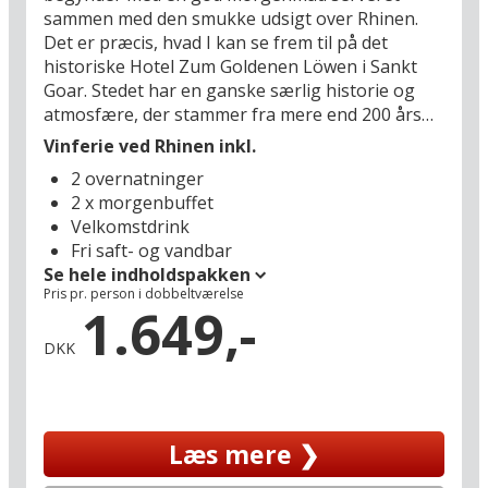
sammen med den smukke udsigt over Rhinen.
gode rødvin. På disse kanter er Hildegard af
Det er præcis, hvad I kan se frem til på det
Bingen desuden et stort navn, og I kan besøge
historiske Hotel Zum Goldenen Löwen i Sankt
hendes kloster, hvor 60 benediktinernonner
Goar. Stedet har en ganske særlig historie og
stadig lever efter hendes fremsynede visioner
atmosfære, der stammer fra mere end 200 års
fra middelalderen, mens de lever af vindyrkning,
hoteldrift, og det har givet hotellet anerkendelse
likørfremstilling og bogbinderi (2,4 km).
Vinferie ved Rhinen inkl.
som kulturmindesmærke. Her i hjertet af
2 overnatninger
Rhindalens idylliske, UNESCO-listede
2 x morgenbuffet
flodlandskab, omgivet af vinterrasser, der
Velkomstdrink
indimellem styrter stejlt ned mod floden, venter
Fri saft- og vandbar
en oplevelse, der har alle grundelementerne i en
Se hele indholdspakken
ægte Rhinferie: Den traditionsrige beværtning,
Pris pr. person i dobbeltværelse
vinsmagningen og bådturen.
1.649,-
DKK
Her kan I bruge tiden på at udforske
småbyernes lokale vine og regionale retter,
cykle eller vandre langs floden og tage på
udflugter til Rhindalens mange borge og
Læs mere ❯
middelalderbyer – enten i bil med frihed til at
stoppe hvor I vil eller på en fredelig flodtur med