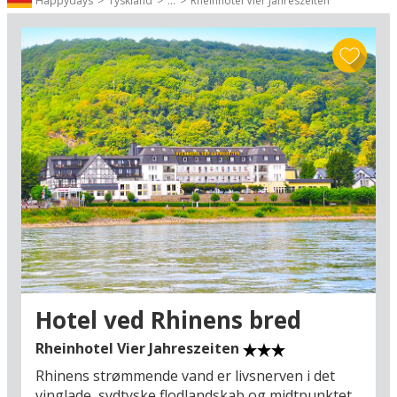
verdensberømte klippe Loreley, som rejser sig 120 meter over
Happydays
Tyskland
...
Rheinhotel Vier Jahreszeiten
vandet nær St. Goarshausen.
Den midterste del af Rhinen har siden 2002 været at finde på
UNESCOs liste over verdensarv, og langs den pittoreske strækning
ligger bl.a. den berømte vinby
Boppard
, som ikke uden grund er en
velbesøgt sommerdestination.
Foruden sommerankomsterne nedenfor kan I se hoteller ved
Rhinen med ankomst hele året
Rhinen
lige her.
Hotel ved Rhinens bred
Rheinhotel Vier Jahreszeiten
Rhinens strømmende vand er livsnerven i det
vinglade, sydtyske flodlandskab og midtpunktet