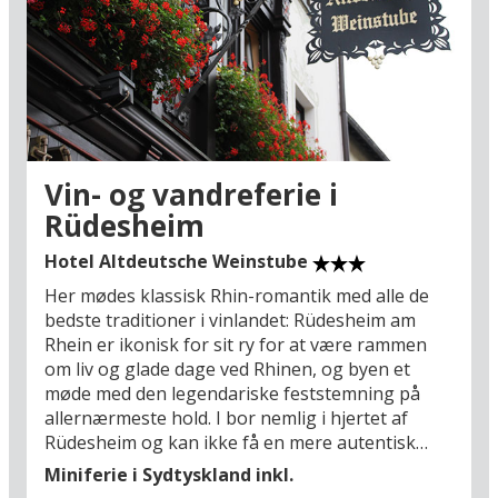
UNESCO-beskyttede Øvre Mellemrhindal. Herfra
kan I vandre til Jagdschloss Niederwald (3 km)
eller det monumentale Niederwalddenkmal (5
km), som troner højt over Rhinen med en
imponerende panoramaudsigt over floden,
vinmarkerne og de mange middelalderborge.
Når dagens oplevelser er slut, kan I vende
Vin- og vandreferie i
tilbage til hotellets wellnessafdeling med sauna
Rüdesheim
og mulighed for spa-behandlinger eller nyde et
godt måltid i restauranten, hvor regionale
Hotel Altdeutsche Weinstube
råvarer og sæsonens smage spiller hovedrollen.
Her mødes klassisk Rhin-romantik med alle de
Fra hotellet er der desuden kun få kilometer til
bedste traditioner i vinlandet: Rüdesheim am
den berømte vinby Rüdesheim (6 km), den
Rhein er ikonisk for sit ry for at være rammen
romantiske Drosselgasse (6 km) og St.
om liv og glade dage ved Rhinen, og byen et
Hildegard-klosteret (6 km), mens Loreley-klippen
møde med den legendariske feststemning på
(23 km), Mainz (35 km) og Koblenz (65 km) er
allernærmeste hold. I bor nemlig i hjertet af
oplagte udflugtsmål for dem, der ønsker at
Rüdesheim og kan ikke få en mere autentisk
udforske endnu mere af det legendariske
indkvartering på jeres ferie end på Hotel
Rhinland.
Miniferie i Sydtyskland inkl.
Altdeutsche Weinstube. Hotellet er smukt