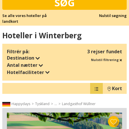
SØG
Se alle vores hoteller på
Nulstil søgning
landkort
Hoteller i Winterberg
Filtrér på:
3 rejser fundet
Destination
Nulstil filtrering
Antal nætter
Hotelfaciliteter
Kort
Happydays
Tyskland
...
Landgasthof Wüllner