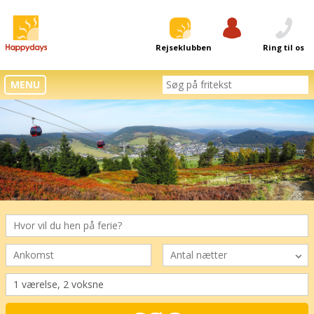
Rejseklubben
Log ind
Ring til os
MENU