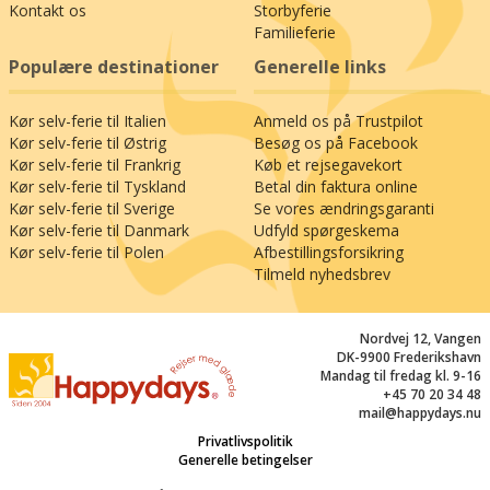
Schiefergebirge, hvor I kan opleve det største
Kontakt os
Storbyferie
Familieferie
sammenhængende hulesystem i Tyskland. Tag
afsted mod Atta-hulen (70 km), og gå en tur
Populære destinationer
Generelle links
mellem drypstenslabyrintens særprægede
formationer, der er opstået af udvaskninger
Kør selv-ferie til Italien
Anmeld os på Trustpilot
gennem millioner af år. Tilbage i den friske luft
Kør selv-ferie til Østrig
Besøg os på Facebook
kan I tage på sightseeing mellem Sauerlands
Kør selv-ferie til Frankrig
Køb et rejsegavekort
mange historiske borge og slotte – prøv f.eks.
Kør selv-ferie til Tyskland
Betal din faktura online
stråmadrasserne på verdens første vandrehjem,
Kør selv-ferie til Sverige
Se vores ændringsgaranti
borgen Altena (74 km), se Prinsesse Benediktes
Kør selv-ferie til Danmark
Udfyld spørgeskema
renæssanceslot i kurbyen Bad Berleburg (38
Kør selv-ferie til Polen
Afbestillingsforsikring
km), eller lad jer fortrylle af den gotiske skønhed
Tilmeld nyhedsbrev
Schloss Herdringen (47 km). Jo, Sauerland venter
faktisk bare på, at I pakker bilen og kommer
Nordvej 12, Vangen
afsted. Rigtig god ferie!
DK-9900 Frederikshavn
Mandag til fredag kl. 9-16
+45 70 20 34 48
mail@happydays.nu
Privatlivspolitik
Generelle betingelser