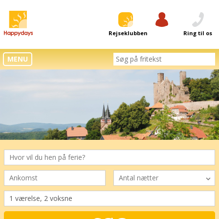
Rejseklubben
Log ind
Ring til os
MENU