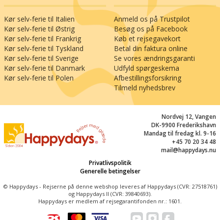
I Ohrdruf (10 km) kan I opleve
Tobiashammermuseet, der fremviser en stærk
Kør selv-ferie til Italien
Anmeld os på Trustpilot
industriel arv – og I kan få mere teknik på
Kør selv-ferie til Østrig
Besøg os på Facebook
Ohratalsperre (16 km), hvor I kan se ud over den
Kør selv-ferie til Frankrig
Køb et rejsegavekort
store dæmningskonstruktion, der forsyner
Kør selv-ferie til Tyskland
Betal din faktura online
drikkevand til næsten hele Thüringen. I Gotha
Kør selv-ferie til Sverige
Se vores ændringsgaranti
(18 km) kan I træde gennem porten til byens slot
Kør selv-ferie til Danmark
Udfyld spørgeskema
og blive forbløffet over kunstskattene indeni. Vil
Kør selv-ferie til Polen
Afbestillingsforsikring
I have et tip til en hemmelig lille perle? Ja, så bør
Tilmeld nyhedsbrev
I tage til den maleriske by Schmalalden (23 km),
hvor historiens vingesus mærkes mellem
Nordvej 12, Vangen
gaderne i den ældste bykerne.
DK-9900 Frederikshavn
Mandag til fredag kl. 9-16
+45 70 20 34 48
mail@happydays.nu
Privatlivspolitik
Generelle betingelser
© Happydays - Rejserne på denne webshop leveres af Happydays (CVR: 27518761)
og Happydays II (CVR: 39840693).
Happydays er medlem af rejsegarantifonden nr.: 1601.