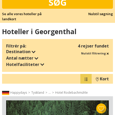
SØG
Se alle vores hoteller på
Nulstil søgning
landkort
Hoteller i Georgenthal
Filtrér på:
4 rejser fundet
Destination
Nulstil filtrering
Antal nætter
Hotelfaciliteter
Kort
Happydays
Tyskland
...
Hotel Rodebachmühle