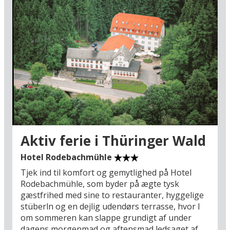
Aktiv ferie i Thüringer Wald
Hotel Rodebachmühle
Tjek ind til komfort og gemytlighed på Hotel
Rodebachmühle, som byder på ægte tysk
gæstfrihed med sine to restauranter, hyggelige
stüberln og en dejlig udendørs terrasse, hvor I
om sommeren kan slappe grundigt af under
dagens morgenmad og aftensmad ledsaget af