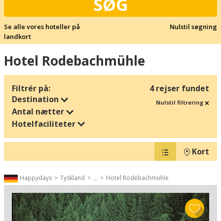
SØG
Se alle vores hoteller på
Nulstil søgning
landkort
Hotel Rodebachmühle
Filtrér på:
4 rejser fundet
Destination
Nulstil filtrering
Antal nætter
Hotelfaciliteter
Kort
Happydays
Tyskland
...
Hotel Rodebachmühle