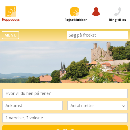
Rejseklubben
Log ind
Ring til os
MENU