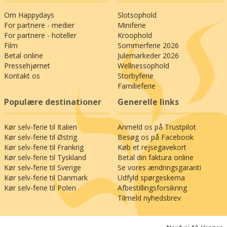
Bad Tabarz (14 km), hvor I finder en indendørs
Om Happydays
Slotsophold
pool med en svømmekanal, en udendørs pool, et
For partnere - medier
Miniferie
saunaområde, en bistro og mulighed for at
For partnere - hoteller
Kroophold
forkæle jer selv med en massagebehandling.
Film
Sommerferie 2026
Betal online
Julemarkeder 2026
Gå heller ikke glip af et besøg i den magiske
Pressehjørnet
Wellnessophold
grotte Marienglashöhle uden for Friedrichroda
Kontakt os
Storbyferie
(11 km), som er en af ​​områdets største
Familieferie
turistattraktioner. Her kan I træde ind i en
Populære destinationer
Generelle links
fortryllende besøgsgrotte, som er en af ​​de
smukkeste og største gipskrystalhuler i Europa.
Kør selv-ferie til Italien
Anmeld os på Trustpilot
I Ohrdruf (10 km) kan I opleve
Kør selv-ferie til Østrig
Besøg os på Facebook
Tobiashammermuseet, der fremviser en stærk
Kør selv-ferie til Frankrig
Køb et rejsegavekort
industriel arv – og I kan få mere teknik på
Kør selv-ferie til Tyskland
Betal din faktura online
Ohratalsperre (16 km), hvor I kan se ud over den
Kør selv-ferie til Sverige
Se vores ændringsgaranti
store dæmningskonstruktion, der forsyner
Kør selv-ferie til Danmark
Udfyld spørgeskema
drikkevand til næsten hele Thüringen. I Gotha
Kør selv-ferie til Polen
Afbestillingsforsikring
(18 km) kan I træde gennem porten til byens slot
Tilmeld nyhedsbrev
og blive forbløffet over kunstskattene indeni. Vil
I have et tip til en hemmelig lille perle? Ja, så bør