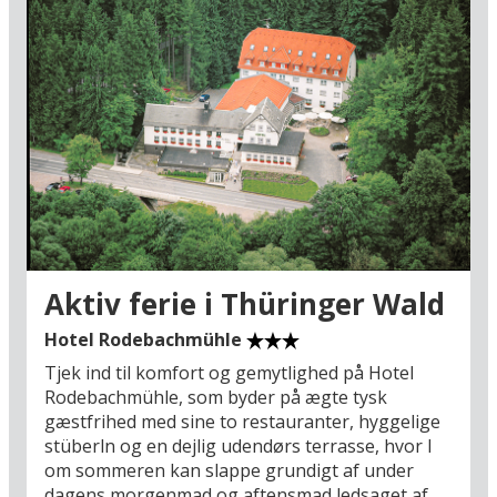
Aktiv ferie i Thüringer Wald
Hotel Rodebachmühle
Tjek ind til komfort og gemytlighed på Hotel
Rodebachmühle, som byder på ægte tysk
gæstfrihed med sine to restauranter, hyggelige
stüberln og en dejlig udendørs terrasse, hvor I
om sommeren kan slappe grundigt af under
dagens morgenmad og aftensmad ledsaget af