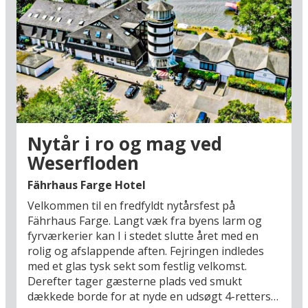
fra 1000-tallet og det smukke
renæssancerådhus, som er optaget på UNESCOs
verdensarvsliste. I rådhusets hvælvede kælder
finder I en stemningsfuld restaurant med en af
verdens største samlinger af tyske vine.
Derudover findes der smukke vandre- og
cykelstier i den idylliske natur langs Weserfloden
– perfekte til en frisk vintergåtur. I det
nærliggende Vegesack kan I spadsere langs den
Nytår i ro og mag ved
charmerende havn, nyde hyggelige caféer og
Weserfloden
måske slappe af med et varmt saunabad i
svømmehallen. Dette er en ferie, hvor I kan
Fährhaus Farge Hotel
kombinere afslapning med spændende
Velkommen til en fredfyldt nytårsfest på
udflugter, inden det nye år begynder.
Fährhaus Farge. Langt væk fra byens larm og
fyrværkerier kan I i stedet slutte året med en
rolig og afslappende aften. Fejringen indledes
med et glas tysk sekt som festlig velkomst.
Derefter tager gæsterne plads ved smukt
dækkede borde for at nyde en udsøgt 4-retters