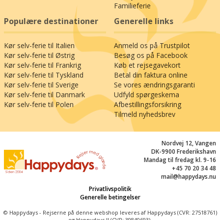
charmerende havn, nyde hyggelige caféer og
Familieferie
måske slappe af med et varmt saunabad i
Populære destinationer
Generelle links
svømmehallen. Dette er en ferie, hvor I kan
kombinere afslapning med spændende
Kør selv-ferie til Italien
Anmeld os på Trustpilot
udflugter, inden det nye år begynder.
Kør selv-ferie til Østrig
Besøg os på Facebook
Kør selv-ferie til Frankrig
Køb et rejsegavekort
Kør selv-ferie til Tyskland
Betal din faktura online
Kør selv-ferie til Sverige
Se vores ændringsgaranti
Kør selv-ferie til Danmark
Udfyld spørgeskema
Kør selv-ferie til Polen
Afbestillingsforsikring
Tilmeld nyhedsbrev
Nordvej 12, Vangen
DK-9900 Frederikshavn
Mandag til fredag kl. 9-16
+45 70 20 34 48
mail@happydays.nu
Privatlivspolitik
Generelle betingelser
© Happydays - Rejserne på denne webshop leveres af Happydays (CVR: 27518761)
og Happydays II (CVR: 39840693).