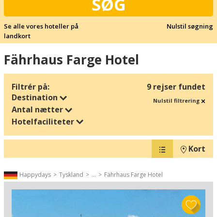
SØG
Se alle vores hoteller på
Nulstil søgning
landkort
Fährhaus Farge Hotel
Filtrér på:
9 rejser fundet
Destination
Nulstil filtrering
Antal nætter
Hotelfaciliteter
Kort
Happydays
Tyskland
...
Fährhaus Farge Hotel