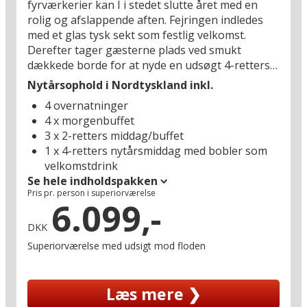
fyrværkerier kan I i stedet slutte året med en
rolig og afslappende aften. Fejringen indledes
med et glas tysk sekt som festlig velkomst.
Derefter tager gæsterne plads ved smukt
dækkede borde for at nyde en udsøgt 4-retters
nytårsmiddag. Under middagen spilles rolig
Nytårsophold i Nordtyskland inkl.
baggrundsmusik, som skaber en stille og intim
4 overnatninger
atmosfære. Dette er det perfekte sted for jer,
4 x morgenbuffet
der drømmer om en nytårsaften i fred og ro,
3 x 2-retters middag/buffet
hvor I kan reflektere over det gamle år og byde
1 x 4-retters nytårsmiddag med bobler som
det nye velkommen i en afslappet stemning.
velkomstdrink
Se hele indholdspakken
Hotellet har en skøn beliggenhed ved bredden af
Pris pr. person i superiorværelse
den stille Weserflod, hvilket giver det perfekte
6.099,-
udgangspunkt for en ferie til vinter i
DKK
Nordtyskland. Herfra kan I nemt udforske både
den historiske, gamle hansestad Bremen og
Superiorværelse med udsigt mod floden
havnebyen Bremerhaven. Hotellet er familieejet,
og morgenerne starter med en stor
Læs mere ❯
morgenbuffet og en fantastisk udsigt over den
vinterklædte flod og bådtrafikken. Efter en dag