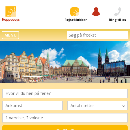
Rejseklubben
Log ind
Ring til os
MENU