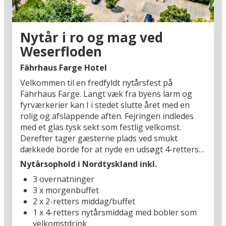
Derudover findes der smukke vandre- og
cykelstier i den idylliske natur langs Weserfloden
– perfekte til en frisk vintergåtur. I det
Nytår i ro og mag ved
nærliggende Vegesack kan I spadsere langs den
Weserfloden
charmerende havn, nyde hyggelige caféer og
måske slappe af med et varmt saunabad i
Fährhaus Farge Hotel
svømmehallen. Dette er en ferie, hvor I kan
Velkommen til en fredfyldt nytårsfest på
kombinere afslapning med spændende
Fährhaus Farge. Langt væk fra byens larm og
udflugter, inden det nye år begynder.
fyrværkerier kan I i stedet slutte året med en
rolig og afslappende aften. Fejringen indledes
med et glas tysk sekt som festlig velkomst.
Derefter tager gæsterne plads ved smukt
dækkede borde for at nyde en udsøgt 4-retters
nytårsmiddag. Under middagen spilles rolig
Nytårsophold i Nordtyskland inkl.
baggrundsmusik, som skaber en stille og intim
3 overnatninger
atmosfære. Dette er det perfekte sted for jer,
3 x morgenbuffet
der drømmer om en nytårsaften i fred og ro,
2 x 2-retters middag/buffet
hvor I kan reflektere over det gamle år og byde
1 x 4-retters nytårsmiddag med bobler som
det nye velkommen i en afslappet stemning.
velkomstdrink