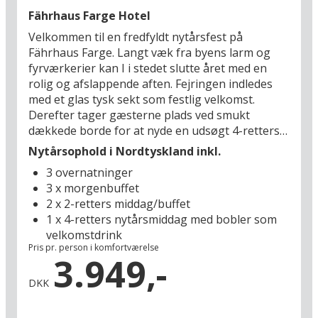
svømmehallen. Dette er en ferie, hvor I kan
Fährhaus Farge Hotel
kombinere afslapning med spændende
Velkommen til en fredfyldt nytårsfest på
udflugter, inden det nye år begynder.
Fährhaus Farge. Langt væk fra byens larm og
fyrværkerier kan I i stedet slutte året med en
rolig og afslappende aften. Fejringen indledes
med et glas tysk sekt som festlig velkomst.
Derefter tager gæsterne plads ved smukt
dækkede borde for at nyde en udsøgt 4-retters
nytårsmiddag. Under middagen spilles rolig
Nytårsophold i Nordtyskland inkl.
baggrundsmusik, som skaber en stille og intim
3 overnatninger
atmosfære. Dette er det perfekte sted for jer,
3 x morgenbuffet
der drømmer om en nytårsaften i fred og ro,
2 x 2-retters middag/buffet
hvor I kan reflektere over det gamle år og byde
1 x 4-retters nytårsmiddag med bobler som
det nye velkommen i en afslappet stemning.
velkomstdrink
Pris pr. person i komfortværelse
Hotellet har en skøn beliggenhed ved bredden af
3.949,-
den stille Weserflod, hvilket giver det perfekte
DKK
udgangspunkt for en ferie til vinter i
Nordtyskland. Herfra kan I nemt udforske både