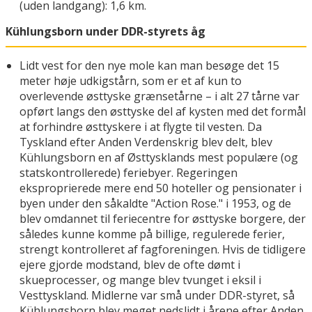
(uden landgang): 1,6 km.
Kühlungsborn under DDR-styrets åg
Lidt vest for den nye mole kan man besøge det 15
meter høje udkigstårn, som er et af kun to
overlevende østtyske grænsetårne – i alt 27 tårne var
opført langs den østtyske del af kysten med det formål
at forhindre østtyskere i at flygte til vesten. Da
Tyskland efter Anden Verdenskrig blev delt, blev
Kühlungsborn en af Østtysklands mest populære (og
statskontrollerede) feriebyer. Regeringen
eksproprierede mere end 50 hoteller og pensionater i
byen under den såkaldte "Action Rose." i 1953, og de
blev omdannet til feriecentre for østtyske borgere, der
således kunne komme på billige, regulerede ferier,
strengt kontrolleret af fagforeningen. Hvis de tidligere
ejere gjorde modstand, blev de ofte dømt i
skueprocesser, og mange blev tvunget i eksil i
Vesttyskland. Midlerne var små under DDR-styret, så
Kühlungsborn blev meget nedslidt i årene efter Anden