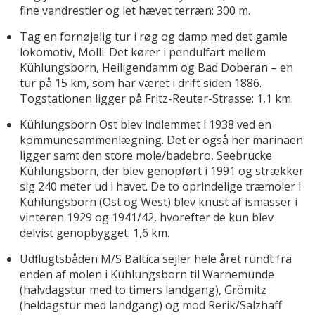
fine vandrestier og let hævet terræn: 300 m.
Tag en fornøjelig tur i røg og damp med det gamle
lokomotiv, Molli. Det kører i pendulfart mellem
Kühlungsborn, Heiligendamm og Bad Doberan – en
tur på 15 km, som har været i drift siden 1886.
Togstationen ligger på Fritz-Reuter-Strasse: 1,1 km.
Kühlungsborn Ost blev indlemmet i 1938 ved en
kommunesammenlægning. Det er også her marinaen
ligger samt den store mole/badebro, Seebrücke
Kühlungsborn, der blev genopført i 1991 og strækker
sig 240 meter ud i havet. De to oprindelige træmoler i
Kühlungsborn (Ost og West) blev knust af ismasser i
vinteren 1929 og 1941/42, hvorefter de kun blev
delvist genopbygget: 1,6 km.
Udflugtsbåden M/S Baltica sejler hele året rundt fra
enden af molen i Kühlungsborn til Warnemünde
(halvdagstur med to timers landgang), Grömitz
(heldagstur med landgang) og mod Rerik/Salzhaff