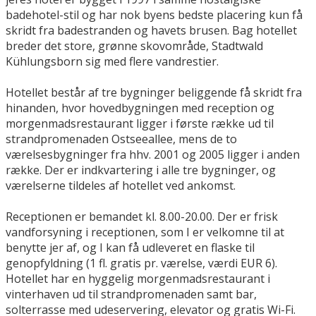
badehotel-stil og har nok byens bedste placering kun få
skridt fra badestranden og havets brusen. Bag hotellet
breder det store, grønne skovområde, Stadtwald
Kühlungsborn sig med flere vandrestier.
Hotellet består af tre bygninger beliggende få skridt fra
hinanden, hvor hovedbygningen med reception og
morgenmadsrestaurant ligger i første række ud til
strandpromenaden Ostseeallee, mens de to
værelsesbygninger fra hhv. 2001 og 2005 ligger i anden
række. Der er indkvartering i alle tre bygninger, og
værelserne tildeles af hotellet ved ankomst.
Receptionen er bemandet kl. 8.00-20.00. Der er frisk
vandforsyning i receptionen, som I er velkomne til at
benytte jer af, og I kan få udleveret en flaske til
genopfyldning (1 fl. gratis pr. værelse, værdi EUR 6).
Hotellet har en hyggelig morgenmadsrestaurant i
vinterhaven ud til strandpromenaden samt bar,
solterrasse med udeservering, elevator og gratis Wi-Fi.