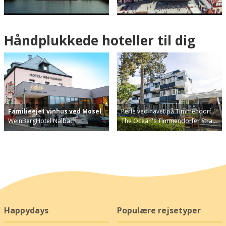
Håndplukkede hoteller til dig
Familieejet vinhus ved Mosel
Perle ved havet på Timmendorf…
WeinBergHotel Nalbach
The Ocean's Timmendorfer Stra…
Happydays
Populære rejsetyper