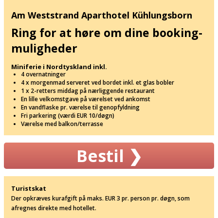
Am Weststrand Aparthotel Kühlungsborn
Ring for at høre om dine booking-
muligheder
Miniferie i Nordtyskland inkl.
4 overnatninger
4 x morgenmad serveret ved bordet inkl. et glas bobler
1 x 2-retters middag på nærliggende restaurant
En lille velkomstgave på værelset ved ankomst
En vandflaske pr. værelse til genopfyldning
Fri parkering (værdi EUR 10/døgn)
Værelse med balkon/terrasse
Bestil
❯
Turistskat
Der opkræves kurafgift på maks. EUR 3 pr. person pr. døgn, som
afregnes direkte med hotellet.