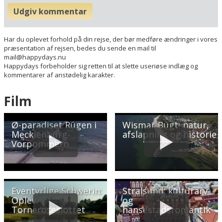
Udgiv kommentar
Har du oplevet forhold på din rejse, der bør medføre ændringer i vores
præsentation af rejsen, bedes du sende en mail til
mail@happydays.nu
Happydays forbeholder sig retten til at slette useriøse indlæg og
kommentarer af anstødelig karakter.
Film
Ø-paradiset Rügen i
Wismar Bugt: natur,
Mecklenburg-
afslapning og historie
Vorpommern
Eventyrlige Schwerin:
Stralsund: kulturarv
Oplev
og
Torneroseslottet
hansestadsromantik