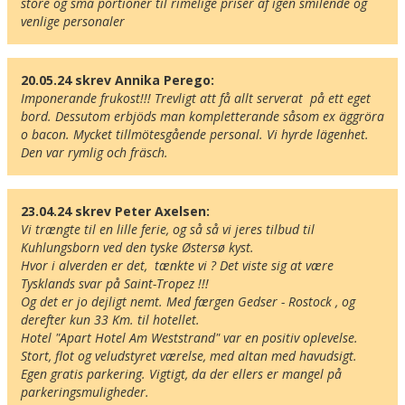
store og små portioner til rimelige priser af igen smilende og 
venlige personaler
20.05.24 skrev Annika Perego:
Imponerande frukost!!! Trevligt att få allt serverat  på ett eget 
bord. Dessutom erbjöds man kompletterande såsom ex äggröra 
o bacon. Mycket tillmötesgående personal. Vi hyrde lägenhet. 
Den var rymlig och fräsch.
23.04.24 skrev Peter Axelsen:
Vi trængte til en lille ferie, og så så vi jeres tilbud til 
Kuhlungsborn ved den tyske Østersø kyst.

Hvor i alverden er det,  tænkte vi ? Det viste sig at være 
Tysklands svar på Saint-Tropez !!!

Og det er jo dejligt nemt. Med færgen Gedser - Rostock , og 
derefter kun 33 Km. til hotellet.

Hotel "Apart Hotel Am Weststrand" var en positiv oplevelse. 
Her ligger hotellet
Stort, flot og veludstyret værelse, med altan med havudsigt.

Vis alle Happydayshoteller i Tyskland
Egen gratis parkering. Vigtigt, da der ellers er mangel på 
Lufthavne
parkeringsmuligheder.
