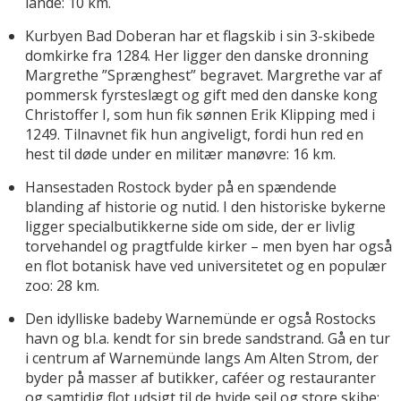
lande: 10 km.
Kurbyen Bad Doberan har et flagskib i sin 3-skibede
domkirke fra 1284. Her ligger den danske dronning
Margrethe ”Sprænghest” begravet. Margrethe var af
pommersk fyrsteslægt og gift med den danske kong
Christoffer I, som hun fik sønnen Erik Klipping med i
1249. Tilnavnet fik hun angiveligt, fordi hun red en
hest til døde under en militær manøvre: 16 km.
Hansestaden Rostock byder på en spændende
blanding af historie og nutid. I den historiske bykerne
ligger specialbutikkerne side om side, der er livlig
torvehandel og pragtfulde kirker – men byen har også
en flot botanisk have ved universitetet og en populær
zoo: 28 km.
Den idylliske badeby Warnemünde er også Rostocks
havn og bl.a. kendt for sin brede sandstrand. Gå en tur
i centrum af Warnemünde langs Am Alten Strom, der
byder på masser af butikker, caféer og restauranter
og samtidig flot udsigt til de hvide sejl og store skibe: