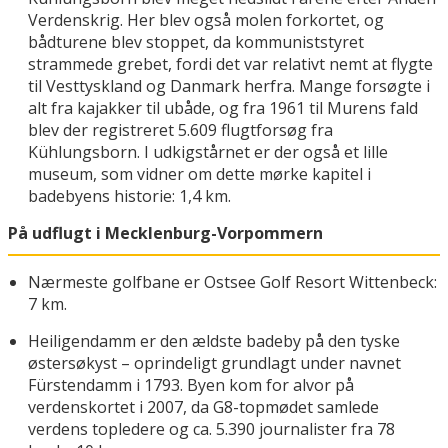
Verdenskrig. Her blev også molen forkortet, og
bådturene blev stoppet, da kommuniststyret
strammede grebet, fordi det var relativt nemt at flygte
til Vesttyskland og Danmark herfra. Mange forsøgte i
alt fra kajakker til ubåde, og fra 1961 til Murens fald
blev der registreret 5.609 flugtforsøg fra
Kühlungsborn. I udkigstårnet er der også et lille
museum, som vidner om dette mørke kapitel i
badebyens historie: 1,4 km.
På udflugt i Mecklenburg-Vorpommern
Nærmeste golfbane er Ostsee Golf Resort Wittenbeck:
7 km.
Heiligendamm er den ældste badeby på den tyske
østersøkyst – oprindeligt grundlagt under navnet
Fürstendamm i 1793. Byen kom for alvor på
verdenskortet i 2007, da G8-topmødet samlede
verdens topledere og ca. 5.390 journalister fra 78