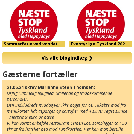
Sommerferie ved vandet …
Eventyrlige Tyskland 202…
Vis alle blogindlæg
❯
Kort
Gæsterne fortæller
21.06.24 skrev Marianne Steen Thomsen:
Dejlig rummelig lejlighed. Smilende og imødekommende 
personaler. 

Den indkludrede middag var ikke noget for os. Tilkøbte mad fra 
menukortet, lidt asparges og kartofler med 4 skiver røget skinke 
- merpris 9 euro pr næse. 

Vi kan varmt anbefale restaurant Leinen-Los, sombligger ca 150 
skridt fra hotellet ned mod rundkørslen. Her kan man bestille 