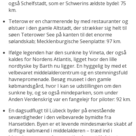
også Schelfstadt, som er Schwerins ældste bydel: 75
km.
Teterow er en charmerende by med restauranter og
ølstuer i den gamle Altstadt, der strækker sig helt til
søen Teterower See på kanten til det enorme
sølandskab; Mecklenburgische Seenplatte: 97 km.
Ifølge legenden har den sunkne by Vineta, der også
kaldes for Nordens Atlantis, ligget hvor den lille
nordtyske by Barth nu ligger. En hyggelig by med et
velbevaret middelaldercentrum og en stemningsfuld
havnepromenade. Besøg museet i den gamle
købmandsgård, hvor I kan se udstillingen om den
sunkne by, og se også mindeparken, som under
Anden Verdenskrig var en fangelejr for piloter: 92 km.
En dagsudflugt til Lübeck byder på enestående
seværdigheder i den velbevarede bymidte fra
Hansetiden. Byen er et levende mindesmærke skabt af
driftige købmænd i middelalderen – træd ind i