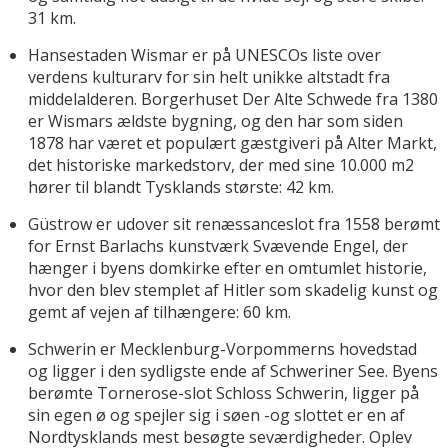
31 km.
Hansestaden Wismar er på UNESCOs liste over
verdens kulturarv for sin helt unikke altstadt fra
middelalderen. Borgerhuset Der Alte Schwede fra 1380
er Wismars ældste bygning, og den har som siden
1878 har været et populært gæstgiveri på Alter Markt,
det historiske markedstorv, der med sine 10.000 m2
hører til blandt Tysklands største: 42 km.
Güstrow er udover sit renæssanceslot fra 1558 berømt
for Ernst Barlachs kunstværk Svævende Engel, der
hænger i byens domkirke efter en omtumlet historie,
hvor den blev stemplet af Hitler som skadelig kunst og
gemt af vejen af tilhængere: 60 km.
Schwerin er Mecklenburg-Vorpommerns hovedstad
og ligger i den sydligste ende af Schweriner See. Byens
berømte Tornerose-slot Schloss Schwerin, ligger på
sin egen ø og spejler sig i søen -og slottet er en af
Nordtysklands mest besøgte seværdigheder. Oplev