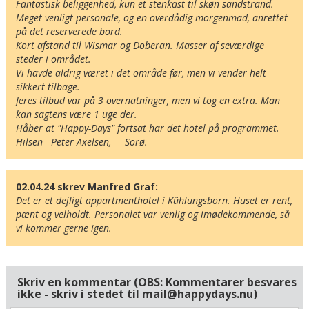
Fantastisk beliggenhed, kun et stenkast til skøn sandstrand.

Museer
Meget venligt personale, og en overdådig morgenmad, anrettet 
Radius omkring hotel:
på det reserverede bord.

Kort afstand til Wismar og Doberan. Masser af seværdige 
steder i området.

Find vej til hotellet
Vi havde aldrig været i det område før, men vi vender helt 
Am Weststrand Aparthotel Kühlungsborn
sikkert tilbage.

Ostseeallee 38
Jeres tilbud var på 3 overnatninger, men vi tog en extra. Man 
D-18225 Ostseebad Kühlungsborn
kan sagtens være 1 uge der.

Håber at "Happy-Days" fortsat har det hotel på programmet.

Tyskland
Hilsen   Peter Axelsen,     Sorø.
Din adresse
02.04.24 skrev Manfred Graf:
Det er et dejligt appartmenthotel i Kühlungsborn. Huset er rent, 
pænt og velholdt. Personalet var venlig og imødekommende, så 
Beregn rute
❯
vi kommer gerne igen.
Hotellets GPS-koordinater
E 011&deg; 44.248'
N 54&deg; 9.126'
Skriv en kommentar (OBS: Kommentarer besvares
ikke - skriv i stedet til mail@happydays.nu)