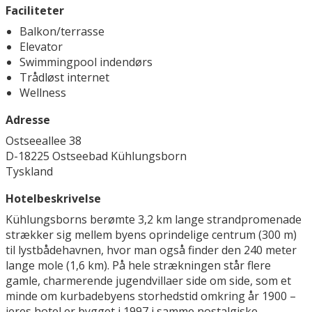
Faciliteter
Balkon/terrasse
Elevator
Swimmingpool indendørs
Trådløst internet
Wellness
Adresse
Ostseeallee 38
D-18225 Ostseebad Kühlungsborn
Tyskland
Hotelbeskrivelse
Kühlungsborns berømte 3,2 km lange strandpromenade
strækker sig mellem byens oprindelige centrum (300 m)
til lystbådehavnen, hvor man også finder den 240 meter
lange mole (1,6 km). På hele strækningen står flere
gamle, charmerende jugendvillaer side om side, som et
minde om kurbadebyens storhedstid omkring år 1900 –
jeres hotel er bygget i 1997 i samme nostalgiske