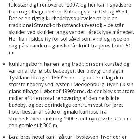
fuldstændigt renoveret i 2007, og her kan I spadsere
frem og tilbage mellem Kühlungsborn Ost og West.
Det er en rigtig kurbadebysoplevelse at leje en
traditionel Strandkorb (strandkurvestol) – de står
skulder ved skulder langs vandet i årets lyse måneder.
Her kan I sidde i ly for sol såvel som vind og nyde en
dag på stranden – ganske få skridt fra jeres hotel: 50
m.
Kühlungsborn har en lang tradition som kursted og
var en af de første badebyer, der blev grundlagt i
Tyskland tilbage i 1860'erne – og det er i dag den
største badeby ved kysten i Mecklenburg. Byen fik sin
glans tilbage i løbet af 1990’erne, da der blev sat store
midler af til en total renovering af den nedslidte
badeby, og det oprindelige centrum vest for jeres
hotel består af både originale kurhuse fra
storhedstiden omkring 1900 samt nyopførte kopier i
den gamle stil: 300 m.
Bag jeres hotel kan I gå tur i byskoven, hvor der er