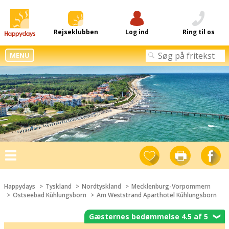
Rejseklubben
Log ind
Ring til os
MENU
Toggle
navigation
Happydays
Tyskland
Nordtyskland
Mecklenburg-Vorpommern
Ostseebad Kühlungsborn
Am Weststrand Aparthotel Kühlungsborn
Gæsternes bedømmelse 4.5 af 5
❯