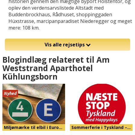
historien gennem den mægtige byport Holstentor, og
oplev den verdensarvslistede Altstadt med
Buddenbrockhaus, Rådhuset, shoppinggaden
Hüxstrasse, marcipanparadiset Niederegger og meget
mere: 108 km.
Vis alle rejsetips
Blogindlæg relateret til Am
Weststrand Aparthotel
Kühlungsborn
Nyhed
Miljømærke til elbil i Euro…
Sommerferie i Tyskland –…