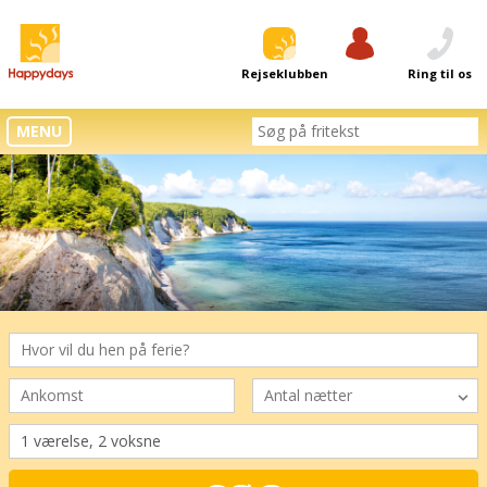
Rejseklubben
Log ind
Ring til os
MENU