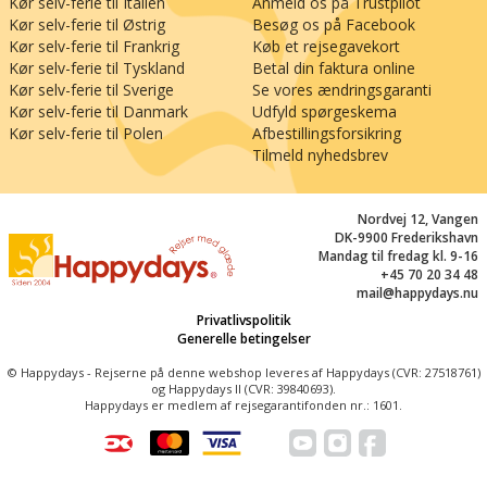
Kør selv-ferie til Italien
Anmeld os på Trustpilot
disse omgivelser vender I tilbage til resortet i
Kør selv-ferie til Østrig
Besøg os på Facebook
Göhren, hvor varme, vand og hav igen smelter
Kør selv-ferie til Frankrig
Køb et rejsegavekort
sammen – og hvor aftenen falder på som et stille
Kør selv-ferie til Tyskland
Betal din faktura online
åndedrag over Østersøen.
Kør selv-ferie til Sverige
Se vores ændringsgaranti
Kør selv-ferie til Danmark
Udfyld spørgeskema
Kør selv-ferie til Polen
Afbestillingsforsikring
Tilmeld nyhedsbrev
Nordvej 12, Vangen
DK-9900 Frederikshavn
Mandag til fredag kl. 9-16
+45 70 20 34 48
mail@happydays.nu
Privatlivspolitik
Generelle betingelser
© Happydays - Rejserne på denne webshop leveres af Happydays (CVR: 27518761)
og Happydays II (CVR: 39840693).
Happydays er medlem af rejsegarantifonden nr.: 1601.