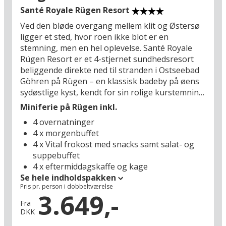
Stralsund (55 km) kombinerer havn, kultur og
Santé Royale Rügen Resort
UNESCO-beskyttet arkitektur. Efter en dag i
Ved den bløde overgang mellem klit og Østersø
disse omgivelser vender I tilbage til resortet i
ligger et sted, hvor roen ikke blot er en
Göhren, hvor varme, vand og hav igen smelter
stemning, men en hel oplevelse. Santé Royale
sammen – og hvor aftenen falder på som et stille
Rügen Resort er et 4-stjernet sundhedsresort
åndedrag over Østersøen.
beliggende direkte ned til stranden i Ostseebad
Göhren på Rügen – en klassisk badeby på øens
sydøstlige kyst, kendt for sin rolige kurstemning,
brede sandstrande og afslappede
Miniferie på Rügen inkl.
strandpromenade med små caféer, lokale
4 overnatninger
butikker og udsigtspunkter over Østersøen. Her
4 x morgenbuffet
er atmosfæren præget af hav, lys og en stille
4 x Vital frokost med snacks samt salat- og
ferierytme, hvor dagene bevæger sig langsomt
suppebuffet
og naturligt. Resortet er skabt til ferieparret
4 x eftermiddagskaffe og kage
eller vennerne, der søger forkælelse, velvære og
Se hele indholdspakken
fordybelse, og med panoramasauna med
Pris pr. person i dobbeltværelse
havudsigt, bio-sauna, dampbad og eksklusive
3.649,-
behandlinger er der lagt op til et ophold, hvor
Fra
DKK
kroppen falder til ro, og velvære bliver en
gennemgående del af oplevelsen.