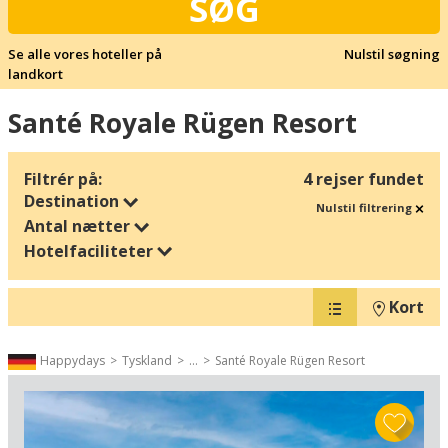
SØG
Se alle vores hoteller på
Nulstil søgning
landkort
Santé Royale Rügen Resort
Filtrér på:
4 rejser fundet
Destination
Nulstil filtrering
Antal nætter
Hotelfaciliteter
Kort
Happydays
Tyskland
...
Santé Royale Rügen Resort