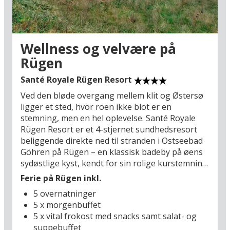
med fyrtårne og stejle klinter, hvor vinden giver
landskabet en næsten meditativ stemning.
Nationalpark Jasmund (54 km) byder på de
ikoniske kridtklinter og gamle bøgeskove, der
Wellness og velvære på
skaber en tidløs og næsten eventyrlig
Rügen
atmosfære. Og den historiske hansestad
Stralsund (55 km) kombinerer havn, kultur og
Santé Royale Rügen Resort
UNESCO-beskyttet arkitektur. Efter en dag i
Ved den bløde overgang mellem klit og Østersø
disse omgivelser vender I tilbage til resortet i
ligger et sted, hvor roen ikke blot er en
Göhren, hvor varme, vand og hav igen smelter
stemning, men en hel oplevelse. Santé Royale
sammen – og hvor aftenen falder på som et stille
Rügen Resort er et 4-stjernet sundhedsresort
åndedrag over Østersøen.
beliggende direkte ned til stranden i Ostseebad
Göhren på Rügen – en klassisk badeby på øens
sydøstlige kyst, kendt for sin rolige kurstemning,
brede sandstrande og afslappede
Ferie på Rügen inkl.
strandpromenade med små caféer, lokale
5 overnatninger
butikker og udsigtspunkter over Østersøen. Her
5 x morgenbuffet
er atmosfæren præget af hav, lys og en stille
5 x vital frokost med snacks samt salat- og
ferierytme, hvor dagene bevæger sig langsomt
suppebuffet