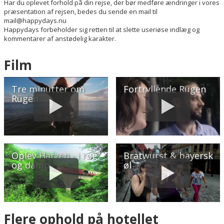
Har du oplevet forhold på din rejse, der bør medføre ændringer i vores
præsentation af rejsen, bedes du sende en mail til
mail@happydays.nu
Happydays forbeholder sig retten til at slette useriøse indlæg og
kommentarer af anstødelig karakter.
Film
Tre minutter om
Fortryllende Rügen
Rügen
Oplev Harzen - i røg
Bratwurst & bayersk
og damp
øl
Flere ophold på hotellet