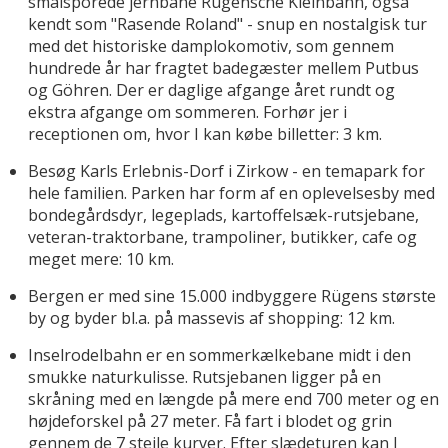
smalsporede jernbane Rügensche Kleinbahn, også
kendt som "Rasende Roland" - snup en nostalgisk tur
med det historiske damplokomotiv, som gennem
hundrede år har fragtet badegæster mellem Putbus
og Göhren. Der er daglige afgange året rundt og
ekstra afgange om sommeren. Forhør jer i
receptionen om, hvor I kan købe billetter: 3 km.
Besøg Karls Erlebnis-Dorf i Zirkow - en temapark for
hele familien. Parken har form af en oplevelsesby med
bondegårdsdyr, legeplads, kartoffelsæk-rutsjebane,
veteran-traktorbane, trampoliner, butikker, cafe og
meget mere: 10 km.
Bergen er med sine 15.000 indbyggere Rügens største
by og byder bl.a. på massevis af shopping: 12 km.
Inselrodelbahn er en sommerkælkebane midt i den
smukke naturkulisse. Rutsjebanen ligger på en
skråning med en længde på mere end 700 meter og en
højdeforskel på 27 meter. Få fart i blodet og grin
gennem de 7 stejle kurver. Efter slædeturen kan I