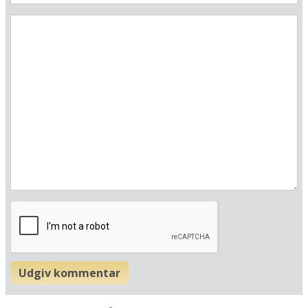
Beregn rute
❯
Hotellets GPS-koordinater
E 013&deg; 27.737'
N 54&deg; 20.285'
Udgiv kommentar