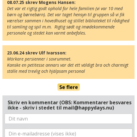
08.07.25 skrev Mogens Hansen:
Det var et rigtig godt ophold for hele familien (vi var 10 med 
børn og børnebørn). Det var taget hensyn til gruppen så vi fik 
værelser sammen i hovedhuset og stillet biblioteket til rådighed 
til samling og spil m.m.  Rigtig sødt og imødekommende 
Her ligger hotellet
personale og stedet kan varmt anbefales.
Vis alle Happydayshoteller i Tyskland
Lufthavne
Museer
23.06.24 skrev Ulf Ivarsson:
Mörkare persienner i sovrummet.

Radius omkring hotel:
Kanske en petitesse annars var det ett väldigt bra och charmigt 
ställe med trevlig och hjälpsam personal
Find vej til hotellet
Landhotel Kastanienallee
Se flere
Kastanienallee 1
D-18581 Putbus
Skriv en kommentar (OBS: Kommentarer besvares
Tyskland
ikke - skriv i stedet til mail@happydays.nu)
Din adresse