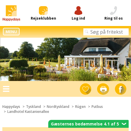
Rejseklubben
Log ind
Ring til os
MENU
Toggle
navigation
Happydays
Tyskland
Nordtyskland
Rügen
Putbus
Landhotel Kastanienallee
Gæsternes bedømmelse 4.1 af 5
❯