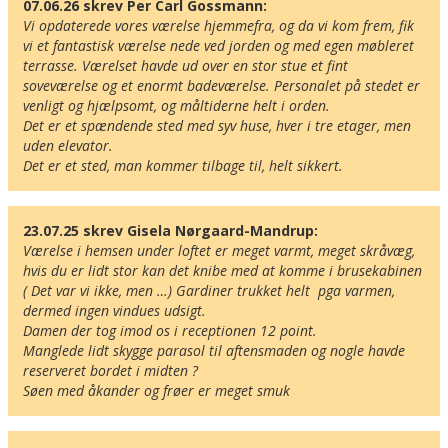
07.06.26 skrev Per Carl Gossmann:
Vi opdaterede vores værelse hjemmefra, og da vi kom frem, fik 
vi et fantastisk værelse nede ved jorden og med egen møbleret 
terrasse. Værelset havde ud over en stor stue et fint 
soveværelse og et enormt badeværelse. Personalet på stedet er 
venligt og hjælpsomt, og måltiderne helt i orden.

Det er et spændende sted med syv huse, hver i tre etager, men 
uden elevator.

Det er et sted, man kommer tilbage til, helt sikkert.
23.07.25 skrev Gisela Nørgaard-Mandrup:
Værelse i hemsen under loftet er meget varmt, meget skråvæg, 
hvis du er lidt stor kan det knibe med at komme i brusekabinen 
( Det var vi ikke, men …) Gardiner trukket helt  pga varmen, 
dermed ingen vindues udsigt. 

Damen der tog imod os i receptionen 12 point. 

Manglede lidt skygge parasol til aftensmaden og nogle havde 
reserveret bordet i midten ? 

Søen med åkander og frøer er meget smuk