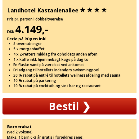
Landhotel Kastanienallee
Pris pr. person i dobbeltværelse
4.149,-
DKK
Ferie på Rügen inkl.
5 overnatninger
5 x morgenbuffet
4 x 2-retters middag fra opholdets anden aften
1 x kaffe inkl. hjemmebagt kage på dag to
En flaske vand på værelset ved ankomst
Fri adgang til hotellets indendørs swimmingpool
30 % rabat på entré til hotellets wellnessafdeling med sauna
10 % rabat på parkering
10 % rabat på cocktails og vin i bar og restaurant
Bestil
❯
Børnerabat
(ved 2 voksne)
Maks. 1 barn 0-3 år gratis i forældres seng.