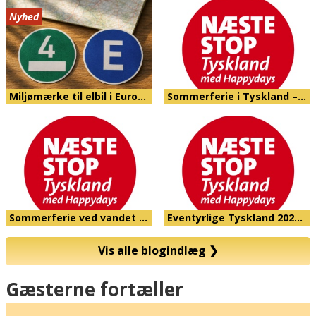
Nyhed
Miljømærke til elbil i Euro…
Sommerferie i Tyskland –…
Sommerferie ved vandet …
Eventyrlige Tyskland 202…
Vis alle blogindlæg
❯
Kort
Gæsterne fortæller