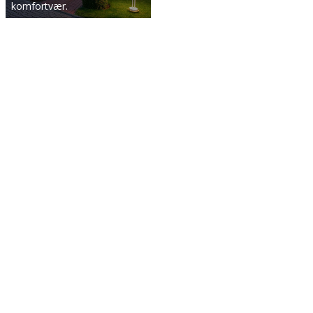
komfortvær.
Håndplukkede hoteller til dig
Familieejet vinhus ved Mosel
Perle ved havet på Timmendorf…
WeinBergHotel Nalbach
The Ocean's Timmendorfer Stra…
Happydays
Populære rejsetyper