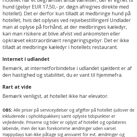
Hotellet har et begrænset antal værelser, der er egnet til
hund (gebyr EUR 17,50,- pr. døgn afregnes direkte med
hotellet). Det er derfor kun tilladt at medbringe hund på
hotellet, hvis det oplyses ved rejsebestillingen! Undlader
man at oplyse på forhånd, at der medbringes kæledyr,
kan man risikere at blive afvist ved ankomsten eller
opkrævet ekstraordinært rengøringsgebyr. Det er ikke
tilladt at medbringe kæledyr i hotellets restaurant.
Internet i udlandet
Bemærk, at internetforbindelse i udlandet sjældent er af
den hastighed og stabilitet, du er vant til hjemmefra.
Rart at vide
Bemærk venligst, at hotellet ikke har elevator.
OBS:
Alle priser på serviceydelser og afgifter på hotellet (udover de
inkluderede i opholdspakken) samt oplyste tidspunkter er
vejledende. Priserne og tider er oplyst af hotellet og opdateres
løbende, men der kan forekomme ændringer uden varsel.
Happydays kan ikke påtage sig ansvaret for evt. ændringer og