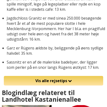
spille minigolf, lege på legepladser eller nyde en kop
kaffe eller is i stedets cafe: 13 km.
Jagdschloss Granitz er med sinea 250.000 besøgende
hvert år et af de mest populære slotte i hele
Mecklenburg-Vorpommern. Her har I bl.a. en pragtfuld
udsigt over hele øen og havet fra det 38 meter høje
udsigtstårn: 16 km.
Garz er Rügens ældste by, beliggende på øens sydlige
halvdel: 35 km.
Sassnitz er en af de maleriske badebyer, der ligger
som perler på en snor langs Rügens østkyst: 17 km.
Vis alle rejsetips
Blogindlæg relateret til
Landhotel Kastanienallee