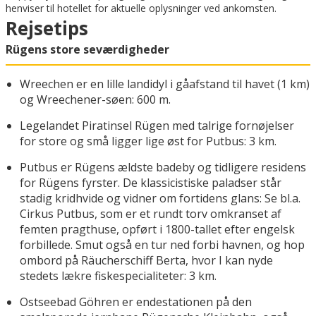
henviser til hotellet for aktuelle oplysninger ved ankomsten.
Rejsetips
Rügens store seværdigheder
Wreechen er en lille landidyl i gåafstand til havet (1 km)
og Wreechener-søen: 600 m.
Legelandet Piratinsel Rügen med talrige fornøjelser
for store og små ligger lige øst for Putbus: 3 km.
Putbus er Rügens ældste badeby og tidligere residens
for Rügens fyrster. De klassicistiske paladser står
stadig kridhvide og vidner om fortidens glans: Se bl.a.
Cirkus Putbus, som er et rundt torv omkranset af
femten pragthuse, opført i 1800-tallet efter engelsk
forbillede. Smut også en tur ned forbi havnen, og hop
ombord på Räucherschiff Berta, hvor I kan nyde
stedets lækre fiskespecialiteter: 3 km.
Ostseebad Göhren er endestationen på den