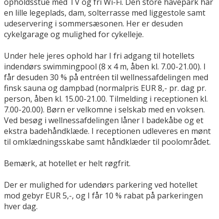
opholdsstue med TV og fri Wi-Fi. Den store havepark har
en lille legeplads, dam, solterrasse med liggestole samt
udeservering i sommersæsonen. Her er desuden
cykelgarage og mulighed for cykelleje.
Under hele jeres ophold har I fri adgang til hotellets
indendørs swimmingpool (8 x 4 m, åben kl. 7.00-21.00). I
får desuden 30 % på entréen til wellnessafdelingen med
finsk sauna og dampbad (normalpris EUR 8,- pr. dag pr.
person, åben kl. 15.00-21.00. Tilmelding i receptionen kl.
7.00-20.00). Børn er velkomne i selskab med en voksen.
Ved besøg i wellnessafdelingen låner I badekåbe og et
ekstra badehåndklæde. I receptionen udleveres en mønt
til omklædningsskabe samt håndklæder til poolområdet.
Bemærk, at hotellet er helt røgfrit.
Der er mulighed for udendørs parkering ved hotellet
mod gebyr EUR 5,-, og I får 10 % rabat på parkeringen
hver dag.