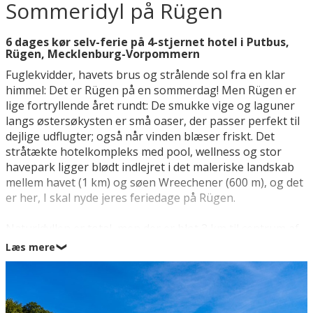
Sommeridyl på Rügen
6 dages kør selv-ferie på 4-stjernet hotel i Putbus,
Rügen, Mecklenburg-Vorpommern
Fuglekvidder, havets brus og strålende sol fra en klar
himmel: Det er Rügen på en sommerdag! Men Rügen er
lige fortryllende året rundt: De smukke vige og laguner
langs østersøkysten er små oaser, der passer perfekt til
dejlige udflugter; også når vinden blæser friskt. Det
stråtækte hotelkompleks med pool, wellness og stor
havepark ligger blødt indlejret i det maleriske landskab
mellem havet (1 km) og søen Wreechener (600 m), og det
er her, I skal nyde jeres feriedage på Rügen.
Naturidyllen er total, men der er blot 3 km til centrum af
den livlige turistby Putbus med butikker, stort legeland
Læs mere
❯
og en perron, hvor I kan hoppe på det historiske
damplokomotiv ”Rasende Roland”. I kan vælge, om I vil
tilbringe en miniferie eller en sommerferie på hotellet
med oplagte muligheder for at dase i solen og bade ved